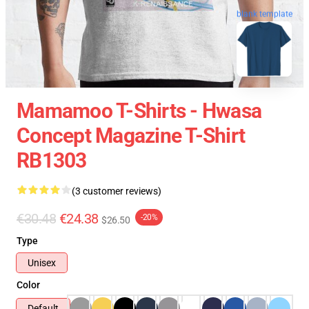
blank template
Mamamoo T-Shirts - Hwasa
Concept Magazine T-Shirt
RB1303
(3 customer reviews)
€30.48
€24.38
-20%
$26.50
Type
Unisex
Color
Default