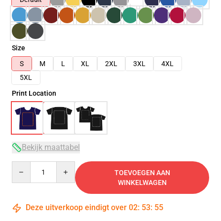
Size
S
M
L
XL
2XL
3XL
4XL
5XL
Print Location
Bekijk maattabel
Quantity
TOEVOEGEN AAN
WINKELWAGEN
Deze uitverkoop eindigt over
02
:
53
:
54