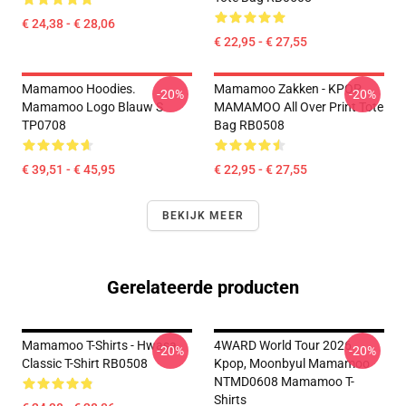
€ 24,38 - € 28,06
€ 22,95 - € 27,55
Mamamoo Hoodies.
Mamamoo Zakken - KPOP
-20%
-20%
Mamamoo Logo Blauw S
MAMAMOO All Over Print Tote
TP0708
Bag RB0508
€ 39,51 - € 45,95
€ 22,95 - € 27,55
BEKIJK MEER
Gerelateerde producten
Mamamoo T-Shirts - Hwasa
4WARD World Tour 2026
-20%
-20%
Classic T-Shirt RB0508
Kpop, Moonbyul Mamamoo
NTMD0608 Mamamoo T-
Shirts