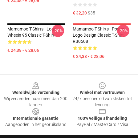
€ 24,38 - € 28,06
€ 32,20
$35
Mamamoo T-Shirts - Logo
Mamamoo T-Shirts - Poster
-20%
-20%
Wheein 95 Classic T-Shirt
Logo Design Classic T-Shirt
RB0508
€ 24,38 - € 28,06
€ 24,38 - € 28,06
Footer
Wereldwijde verzending
Winkel met vertrouwen
Wij verzenden naar meer dan 200
24/7 beschermd van klikken tot
landen
levering
Internationale garantie
100% veilige afhandeling
Aangeboden in het gebruiksland
PayPal / MasterCard / Visa