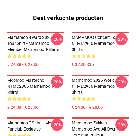
Best verkochte producten
Mamamoo 4Ward 2026 World
MAMAMOO Concert Tour
-20%
-20%
Tour Shirt - Mamamoo
NTMD2906 Mamamoo T-
Member Mamamoo T-Shirts
Shirts
€ 24,38 - € 28,06
€ 32,20
$35
MooMoo Mustache
Mamamoo 2026 World Tour
-20%
-20%
NTMD2906 Mamamoo T-
NTMD2906 Mamamoo T-
Shirts
Shirts
€ 24,38 - € 28,06
€ 24,38 - € 28,06
Mamamoo T-Shirt – Moomoo
Mamamoo Zakken -
-20%
-20%
Fanclub Exclusive
Mamamoo Aya All Over Print
Tote Bag RB0508