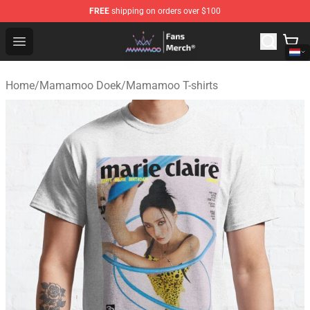
FREE
shipping on orders over $100
Mamamoo Store - Official Mamamoo Merchandise Shop
Open menu
Home
/
Mamamoo Doek
/
Mamamoo T-shirts