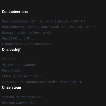
Contacteer ons
Ons hoofdkantoor
: 5211 N Ervay St, Dallas, TX 75201, US
Ons pakhuis
18, Sectie 2, Renmin South Road, Chengdu, Sichuan,
Baotou City, Sichuan Province, CN
Uur
: 21.00 uur 5.00 uur
E-mail
: contact@mamamooStore
Ons bedrijf
Over ons
Algemene voorwaarden
Privacybeleid
DMCA - Auteursrechtbeleid
CA SB657: Transparantiewet voor de toeleveringsketen
Onze steun
Verzend- en leveringsbeleid
Betalingsvoorwaarden