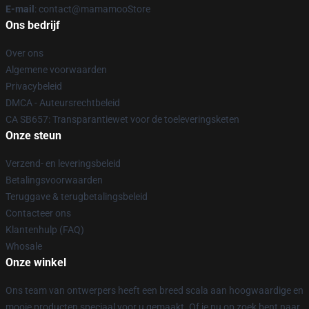
E-mail
: contact@mamamooStore
Ons bedrijf
Over ons
Algemene voorwaarden
Privacybeleid
DMCA - Auteursrechtbeleid
CA SB657: Transparantiewet voor de toeleveringsketen
Onze steun
Verzend- en leveringsbeleid
Betalingsvoorwaarden
Teruggave & terugbetalingsbeleid
Contacteer ons
Klantenhulp (FAQ)
Whosale
Onze winkel
Ons team van ontwerpers heeft een breed scala aan hoogwaardige en
mooie producten speciaal voor u gemaakt. Of je nu op zoek bent naar