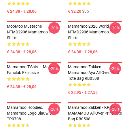
€ 24,38 - € 28,06
€ 32,20
$35
MooMoo Mustache
Mamamoo 2026 World Tour
-20%
-20%
NTMD2906 Mamamoo T-
NTMD2906 Mamamoo T-
Shirts
Shirts
€ 24,38 - € 28,06
€ 24,38 - € 28,06
Mamamoo T-Shirt – Moomoo
Mamamoo Zakken -
-20%
-20%
Fanclub Exclusive
Mamamoo Aya All Over Print
Tote Bag RB0508
€ 24,38 - € 28,06
€ 22,95 - € 27,55
Mamamoo Hoodies.
Mamamoo Zakken - KPOP
-20%
-20%
Mamamoo Logo Blauw S
MAMAMOO All Over Print Tote
TP0708
Bag RB0508