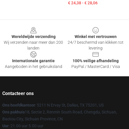
€ 24,38 - € 28,06
Footer
Wereldwijde verzending
Winkel met vertrouwen
Wij verzenden naar meer dan 200
24/7 beschermd van klikken tot
landen
levering
Internationale garantie
100% veilige afhandeling
Aangeboden in het gebruiksland
PayPal / MasterCard / Visa
Contacteer ons
Ons hoofdkantoor
: 5211 N Ervay St, Dallas, TX 75201, US
Ons pakhuis
18, Sectie 2, Renmin South Road, Chengdu, Sichuan,
Baotou City, Sichuan Province, CN
Uur
: 21.00 uur 5.00 uur