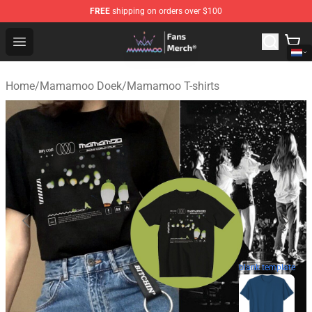
FREE
shipping on orders over $100
Mamamoo Store - Official Mamamoo Merchandise Shop
Open menu
Home
/
Mamamoo Doek
/
Mamamoo T-shirts
blank template