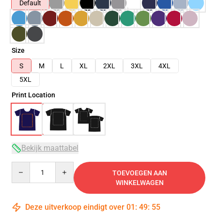
Default
Size
S
M
L
XL
2XL
3XL
4XL
5XL
Print Location
Bekijk maattabel
Quantity
TOEVOEGEN AAN
WINKELWAGEN
Deze uitverkoop eindigt over
01
:
49
:
54