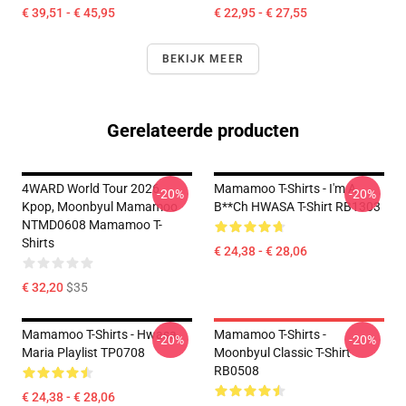
€ 39,51 - € 45,95
€ 22,95 - € 27,55
BEKIJK MEER
Gerelateerde producten
4WARD World Tour 2026
Mamamoo T-Shirts - I'm A
-20%
-20%
Kpop, Moonbyul Mamamoo
B**ch HWASA T-Shirt RB1303
NTMD0608 Mamamoo T-
Shirts
€ 24,38 - € 28,06
€ 32,20
$35
Mamamoo T-Shirts - Hwasa
Mamamoo T-Shirts -
-20%
-20%
Maria Playlist TP0708
Moonbyul Classic T-Shirt
RB0508
€ 24,38 - € 28,06