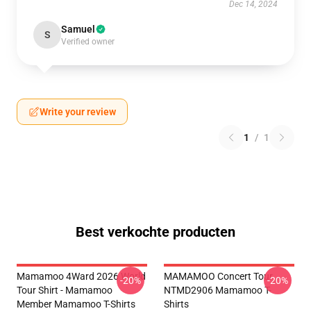
Dec 14, 2024
Samuel
S
Verified owner
Write your review
1
/
1
Best verkochte producten
Mamamoo 4Ward 2026 World
MAMAMOO Concert Tour
-20%
-20%
Tour Shirt - Mamamoo
NTMD2906 Mamamoo T-
Member Mamamoo T-Shirts
Shirts