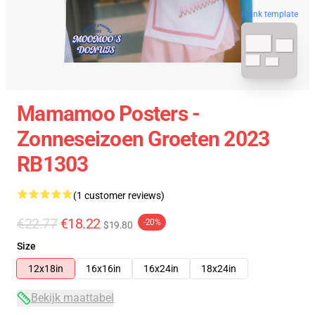
blank template
Mamamoo Posters -
Zonneseizoen Groeten 2023
RB1303
(1 customer reviews)
€22.77
€18.22
-20%
$19.80
Size
12x18in
16x16in
16x24in
18x24in
Bekijk maattabel