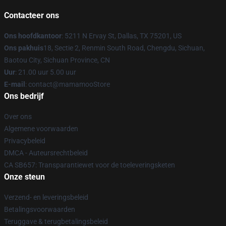
Contacteer ons
Ons hoofdkantoor
: 5211 N Ervay St, Dallas, TX 75201, US
Ons pakhuis
18, Sectie 2, Renmin South Road, Chengdu, Sichuan,
Baotou City, Sichuan Province, CN
Uur
: 21.00 uur 5.00 uur
E-mail
: contact@mamamooStore
Ons bedrijf
Over ons
Algemene voorwaarden
Privacybeleid
DMCA - Auteursrechtbeleid
CA SB657: Transparantiewet voor de toeleveringsketen
Onze steun
Verzend- en leveringsbeleid
Betalingsvoorwaarden
Teruggave & terugbetalingsbeleid