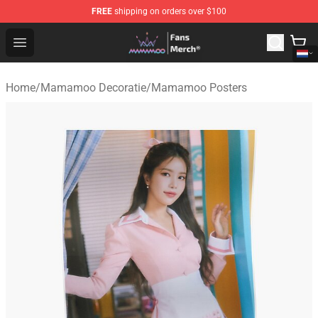
FREE
shipping on orders over $100
Mamamoo Store - Official Mamamoo Merchandise Shop
Open menu
Home
/
Mamamoo Decoratie
/
Mamamoo Posters