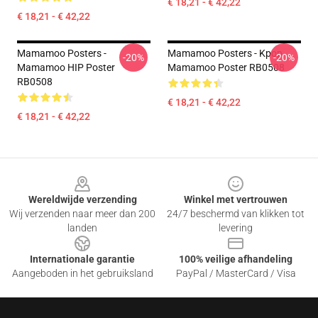
€ 18,21 - € 42,22
€ 18,21 - € 42,22
Mamamoo Posters -
Mamamoo Posters - Kpop
-20%
-20%
Mamamoo HIP Poster
Mamamoo Poster RB0508
RB0508
€ 18,21 - € 42,22
€ 18,21 - € 42,22
Footer
Wereldwijde verzending
Winkel met vertrouwen
Wij verzenden naar meer dan 200
24/7 beschermd van klikken tot
landen
levering
Internationale garantie
100% veilige afhandeling
Aangeboden in het gebruiksland
PayPal / MasterCard / Visa