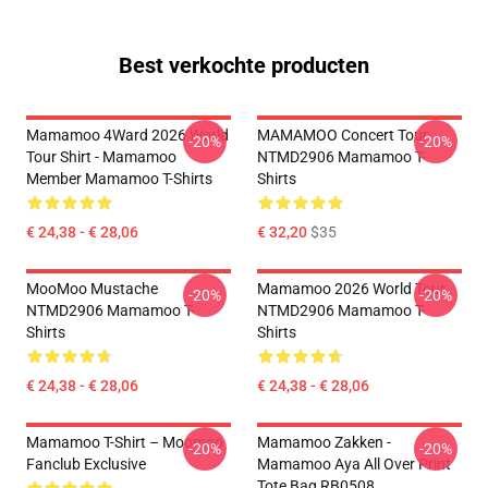
Best verkochte producten
Mamamoo 4Ward 2026 World
MAMAMOO Concert Tour
-20%
-20%
Tour Shirt - Mamamoo
NTMD2906 Mamamoo T-
Member Mamamoo T-Shirts
Shirts
€ 24,38 - € 28,06
€ 32,20
$35
MooMoo Mustache
Mamamoo 2026 World Tour
-20%
-20%
NTMD2906 Mamamoo T-
NTMD2906 Mamamoo T-
Shirts
Shirts
€ 24,38 - € 28,06
€ 24,38 - € 28,06
Mamamoo T-Shirt – Moomoo
Mamamoo Zakken -
-20%
-20%
Fanclub Exclusive
Mamamoo Aya All Over Print
Tote Bag RB0508