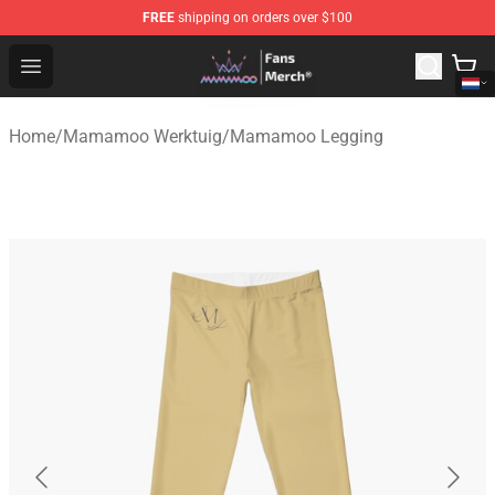
FREE
shipping on orders over $100
Mamamoo Store - Official Mamamoo Merchandise Shop
Open menu
Home
/
Mamamoo Werktuig
/
Mamamoo Legging