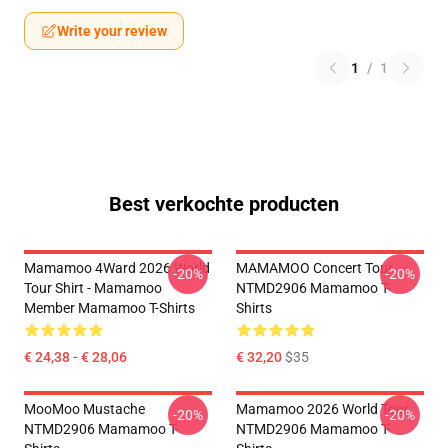
Write your review
1
/
1
Best verkochte producten
Mamamoo 4Ward 2026 World
MAMAMOO Concert Tour
-20%
-20%
Tour Shirt - Mamamoo
NTMD2906 Mamamoo T-
Member Mamamoo T-Shirts
Shirts
€ 24,38 - € 28,06
€ 32,20
$35
MooMoo Mustache
Mamamoo 2026 World Tour
-20%
-20%
NTMD2906 Mamamoo T-
NTMD2906 Mamamoo T-