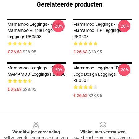
Gerelateerde producten
Mamamoo Leggings - Kpop
Mamamoo Leggings -
-20%
-20%
Mamamoo Purple Logo
Mamamoo HIP Leggings
Leggings RB0508
RB0508
€ 26,63
$28.95
€ 26,63
$28.95
Mamamoo Leggings - KPOP
Mamamoo Leggings - Poster
-20%
-20%
MAMAMOO Leggings RB0508
Logo Design Leggings
RB0508
€ 26,63
$28.95
€ 26,63
$28.95
Footer
Wereldwijde verzending
Winkel met vertrouwen
Wij verzenden naar meer dan 200
24/7 beschermd van klikken tot