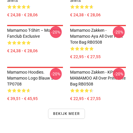
Shirts
Shirts
€ 24,38 - € 28,06
€ 24,38 - € 28,06
Mamamoo T-Shirt – Moomoo
Mamamoo Zakken -
-20%
-20%
Fanclub Exclusive
Mamamoo Aya All Over Print
Tote Bag RB0508
€ 24,38 - € 28,06
€ 22,95 - € 27,55
Mamamoo Hoodies.
Mamamoo Zakken - KPOP
-20%
-20%
Mamamoo Logo Blauw S
MAMAMOO All Over Print Tote
TP0708
Bag RB0508
€ 39,51 - € 45,95
€ 22,95 - € 27,55
BEKIJK MEER