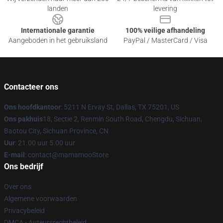
landen
levering
Internationale garantie
100% veilige afhandeling
Aangeboden in het gebruiksland
PayPal / MasterCard / Visa
Contacteer ons
Ons hoofdkantoor
: 5211 N Ervay St, Dallas, TX 75201, US
Ons pakhuis
18, Sectie 2, Renmin South Road, Chengdu, Sichuan,
Baotou City, Sichuan Province, CN
Uur
: 21.00 uur 5.00 uur
E-mail
: contact@mamamooStore
Ons bedrijf
Over ons
Algemene voorwaarden
Privacybeleid
DMCA - Auteursrechtbeleid