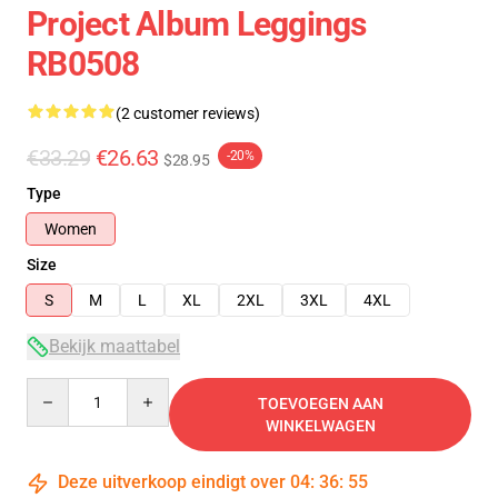
Project Album Leggings
RB0508
(2 customer reviews)
€33.29
€26.63
-20%
$28.95
Type
Women
Size
S
M
L
XL
2XL
3XL
4XL
Bekijk maattabel
Quantity
TOEVOEGEN AAN
WINKELWAGEN
Deze uitverkoop eindigt over
04
:
36
:
54