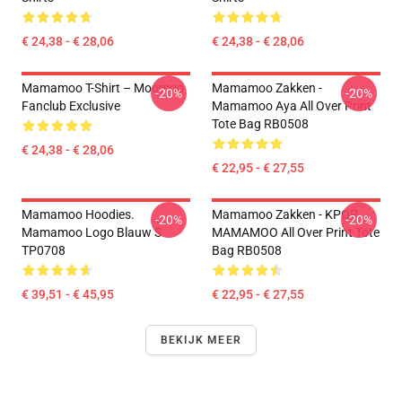
€ 24,38 - € 28,06
€ 24,38 - € 28,06
Mamamoo T-Shirt – Moomoo
Mamamoo Zakken -
-20%
-20%
Fanclub Exclusive
Mamamoo Aya All Over Print
Tote Bag RB0508
€ 24,38 - € 28,06
€ 22,95 - € 27,55
Mamamoo Hoodies.
Mamamoo Zakken - KPOP
-20%
-20%
Mamamoo Logo Blauw S
MAMAMOO All Over Print Tote
TP0708
Bag RB0508
€ 39,51 - € 45,95
€ 22,95 - € 27,55
BEKIJK MEER