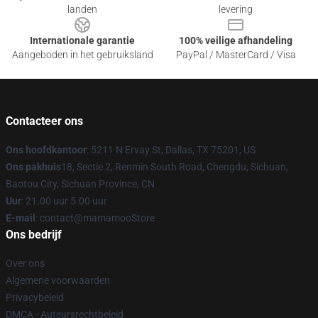
landen
levering
Internationale garantie
100% veilige afhandeling
Aangeboden in het gebruiksland
PayPal / MasterCard / Visa
Contacteer ons
Ons hoofdkantoor
: 5211 N Ervay St, Dallas, TX 75201, US
Ons pakhuis
18, Sectie 2, Renmin South Road, Chengdu, Sichuan,
Baotou City, Sichuan Province, CN
Uur
: 21.00 uur 5.00 uur
E-mail
: contact@mamamooStore
Ons bedrijf
Over ons
Algemene voorwaarden
Privacybeleid
DMCA - Auteursrechtbeleid