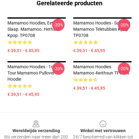
Gerelateerde producten
Mamamoo Hoodies, Eet,
Mamamoo Hoodies - Schattig
-20%
-20%
Slaap. Mamamoo. Herhaal.
Mamamoo Teletubbies Kpop
Kpop. TP0708
TP0708
€ 39,51 - € 45,95
€ 39,51 - € 45,95
Mamamoo Hoodies - 1mycon
Mamamoo Hoodies.
-20%
-20%
Tour Mamamoo Pullover
Mamamoo 4withsun TP0708
Hoodie
€ 39,51 - € 45,95
€ 39,51 - € 45,95
Footer
Wereldwijde verzending
Winkel met vertrouwen
Wij verzenden naar meer dan 200
24/7 beschermd van klikken tot