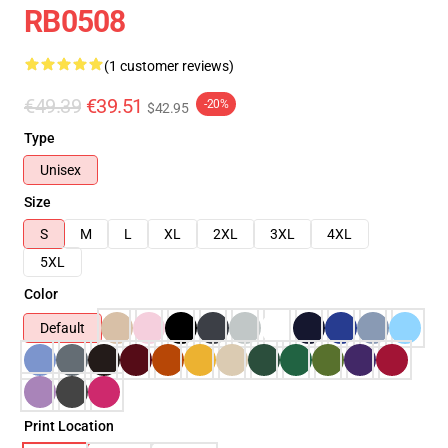
RB0508
(1 customer reviews)
€49.39
€39.51
-20%
$42.95
Type
Unisex
Size
S
M
L
XL
2XL
3XL
4XL
5XL
Color
Default
Print Location