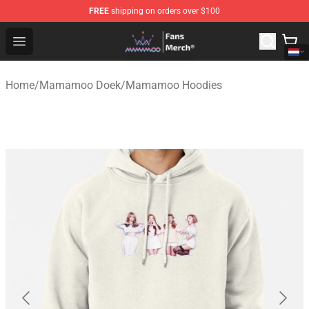
FREE
shipping on orders over $100
Mamamoo Store - Official Mamamoo Merchandise Shop
Open menu
Home
/
Mamamoo Doek
/
Mamamoo Hoodies