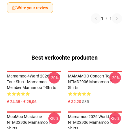
Write your review
1
/
1
Best verkochte producten
Mamamoo 4Ward 2026 World
MAMAMOO Concert Tour
-20%
-20%
Tour Shirt - Mamamoo
NTMD2906 Mamamoo T-
Member Mamamoo T-Shirts
Shirts
€ 24,38 - € 28,06
€ 32,20
$35
MooMoo Mustache
Mamamoo 2026 World Tour
-20%
-20%
NTMD2906 Mamamoo T-
NTMD2906 Mamamoo T-
Shirts
Shirts