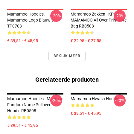
Mamamoo Hoodies.
Mamamoo Zakken - KPOP
-20%
-20%
Mamamoo Logo Blauw S
MAMAMOO All Over Print Tote
TP0708
Bag RB0508
€ 39,51 - € 45,95
€ 22,95 - € 27,55
BEKIJK MEER
Gerelateerde producten
Mamamoo Hoodies - Moomoo
Mamamoo Hwasa Hoodie
-20%
-20%
Fandom Name Pullover
Hoodie RB0508
€ 39,51 - € 45,95
€ 39,51 - € 45,95