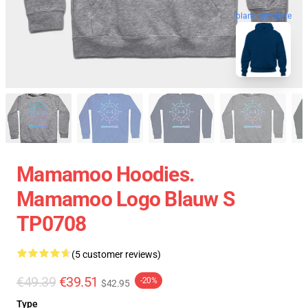
blank template
Mamamoo Hoodies.
Mamamoo Logo Blauw S
TP0708
(5 customer reviews)
€49.39
€39.51
-20%
$42.95
Type