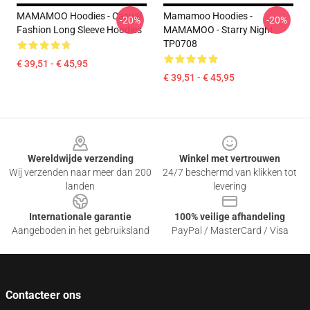
MAMAMOO Hoodies - Casual
Mamamoo Hoodies -
-20%
-20%
Fashion Long Sleeve Hoodies
MAMAMOO - Starry Night
TP0708
€ 39,51 - € 45,95
€ 39,51 - € 45,95
Footer
Wereldwijde verzending
Winkel met vertrouwen
Wij verzenden naar meer dan 200
24/7 beschermd van klikken tot
landen
levering
Internationale garantie
100% veilige afhandeling
Aangeboden in het gebruiksland
PayPal / MasterCard / Visa
Contacteer ons