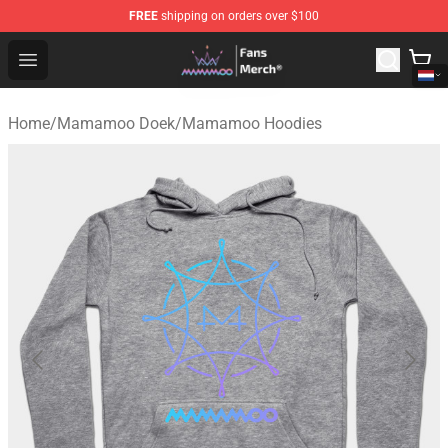
FREE
shipping on orders over $100
Mamamoo Store - Official Mamamoo Merchandise Shop
Open menu
Home
/
Mamamoo Doek
/
Mamamoo Hoodies