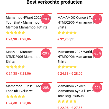
Best verkochte producten
Mamamoo 4Ward 2026 World
MAMAMOO Concert Tour
-20%
-20%
Tour Shirt - Mamamoo
NTMD2906 Mamamoo T-
Member Mamamoo T-Shirts
Shirts
€ 24,38 - € 28,06
€ 32,20
$35
MooMoo Mustache
Mamamoo 2026 World Tour
-20%
-20%
NTMD2906 Mamamoo T-
NTMD2906 Mamamoo T-
Shirts
Shirts
€ 24,38 - € 28,06
€ 24,38 - € 28,06
Mamamoo T-Shirt – Moomoo
Mamamoo Zakken -
-20%
-20%
Fanclub Exclusive
Mamamoo Aya All Over Print
Tote Bag RB0508
€ 24,38 - € 28,06
€ 22,95 - € 27,55