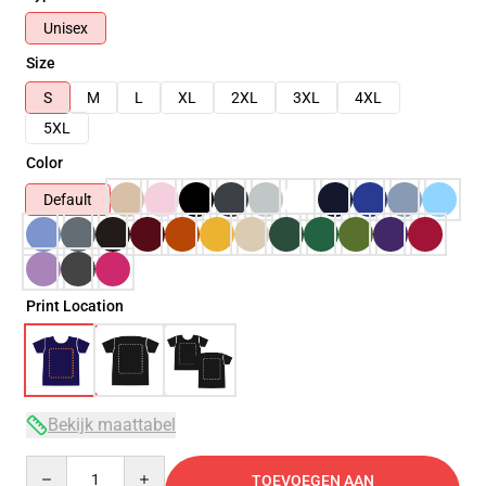
Unisex
Size
S
M
L
XL
2XL
3XL
4XL
5XL
Color
Default
Print Location
Bekijk maattabel
Quantity
TOEVOEGEN AAN