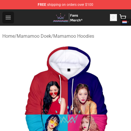
FREE
shipping on orders over $100
Mamamoo Store - Official Mamamoo Merchandise Shop
Open menu
Home
/
Mamamoo Doek
/
Mamamoo Hoodies