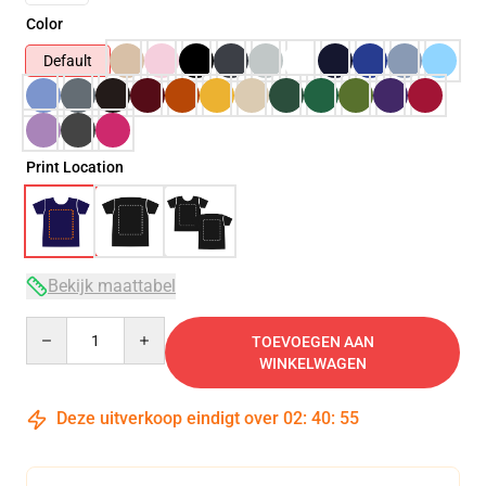
Color
Default
Print Location
Bekijk maattabel
Quantity
TOEVOEGEN AAN
WINKELWAGEN
Deze uitverkoop eindigt over
02
:
40
:
54