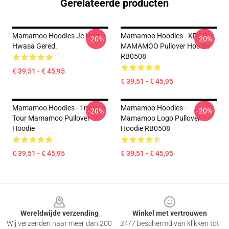
Gerelateerde producten
Mamamoo Hoodies Je Hebt
Mamamoo Hoodies - KPOP
-20%
-20%
Hwasa Gered.
MAMAMOO Pullover Hoodie
RB0508
€ 39,51 - € 45,95
€ 39,51 - € 45,95
Mamamoo Hoodies - 1mycon
Mamamoo Hoodies -
-20%
-20%
Tour Mamamoo Pullover
Mamamoo Logo Pullover
Hoodie
Hoodie RB0508
€ 39,51 - € 45,95
€ 39,51 - € 45,95
Footer
Wereldwijde verzending
Winkel met vertrouwen
Wij verzenden naar meer dan 200
24/7 beschermd van klikken tot