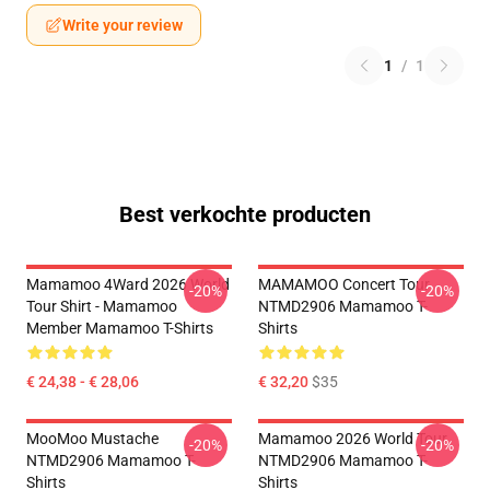
Write your review
1
/
1
Best verkochte producten
Mamamoo 4Ward 2026 World
MAMAMOO Concert Tour
-20%
-20%
Tour Shirt - Mamamoo
NTMD2906 Mamamoo T-
Member Mamamoo T-Shirts
Shirts
€ 24,38 - € 28,06
€ 32,20
$35
MooMoo Mustache
Mamamoo 2026 World Tour
-20%
-20%
NTMD2906 Mamamoo T-
NTMD2906 Mamamoo T-
Shirts
Shirts