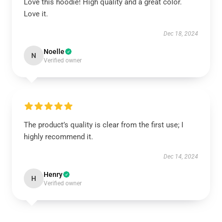
Love this hoodie! High quality and a great color.
Love it.
Dec 18, 2024
Noelle
N
Verified owner
The product’s quality is clear from the first use; I
highly recommend it.
Dec 14, 2024
Henry
H
Verified owner