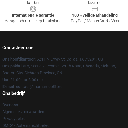
landen
levering
Internationale garantie
100% veilige afhandeling
Aangeboden in het gebruiksland
PayPal / MasterCard / Visa
Contacteer ons
Ons hoofdkantoor
: 5211 N Ervay St, Dallas, TX 75201, US
Ons pakhuis
18, Sectie 2, Renmin South Road, Chengdu, Sichuan,
Baotou City, Sichuan Province, CN
Uur
: 21.00 uur 5.00 uur
E-mail
: contact@mamamooStore
Ons bedrijf
Over ons
Algemene voorwaarden
Privacybeleid
DMCA - Auteursrechtbeleid