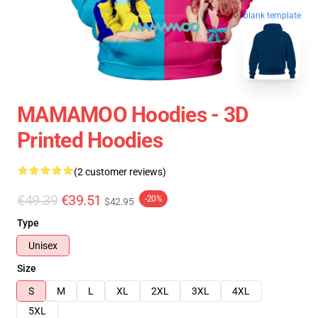
blank template
MAMAMOO Hoodies - 3D
Printed Hoodies
(2 customer reviews)
€49.39
€39.51
-20%
$42.95
Type
Unisex
Size
S
M
L
XL
2XL
3XL
4XL
5XL