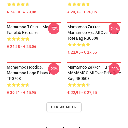
€ 24,38 - € 28,06
€ 24,38 - € 28,06
Mamamoo T-Shirt – Moomoo
Mamamoo Zakken -
-20%
-20%
Fanclub Exclusive
Mamamoo Aya All Over Print
Tote Bag RB0508
€ 24,38 - € 28,06
€ 22,95 - € 27,55
Mamamoo Hoodies.
Mamamoo Zakken - KPOP
-20%
-20%
Mamamoo Logo Blauw S
MAMAMOO All Over Print Tote
TP0708
Bag RB0508
€ 39,51 - € 45,95
€ 22,95 - € 27,55
BEKIJK MEER