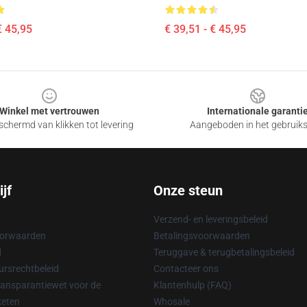
€ 45,95
€ 39,51 - € 45,95
Winkel met vertrouwen
Internationale garanti
chermd van klikken tot levering
Aangeboden in het gebruik
jf
Onze steun
Verzend- en leveringsbeleid
oorwaarden
Betalingsvoorwaarden
d
Teruggave & terugbetalingsbeleid
rsrechtbeleid
Contacteer ons
ransparantiewet voor de
Klantenhulp (FAQ)
keten
Whosale