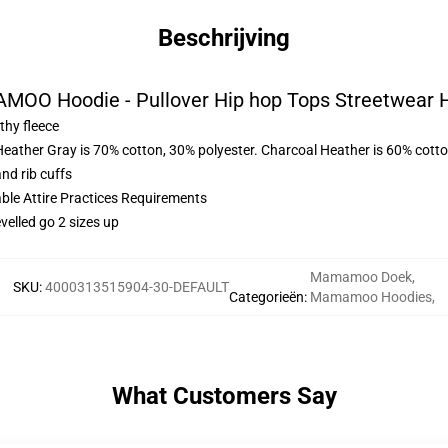
Beschrijving
OO Hoodie - Pullover Hip hop Tops Streetwear 
thy fleece
Heather Gray is 70% cotton, 30% polyester. Charcoal Heather is 60% cott
nd rib cuffs
able Attire Practices Requirements
velled go 2 sizes up
Mamamoo Doek
,
SKU
:
4000313515904-30-DEFAULT
Categorieën
:
Mamamoo Hoodies
,
What Customers Say