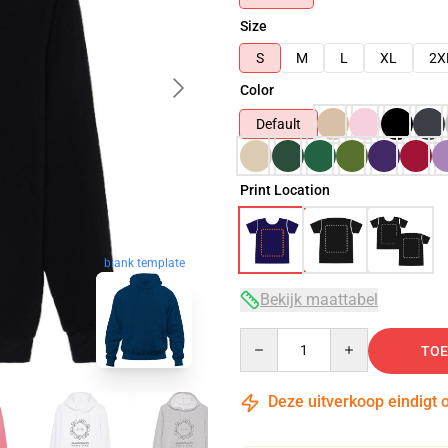
Size
S
M
L
XL
2X
Color
Default
Print Location
blank template
Bekijk maattabel
Quantity
TOE
Deze uitverkoop eindigt 