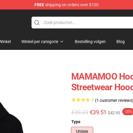
FREE
shipping on orders over $100
op
Winkel
Winkel per categorie
Bestelling volgen
Blog
MAMAMOO Hoodie
Streetwear Hoo
(1 customer reviews
€49.39
€39.51
-20%
$42.95
Type
Unisex