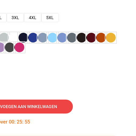
L
3XL
4XL
5XL
VOEGEN AAN WINKELWAGEN
over
00
:
25
:
54