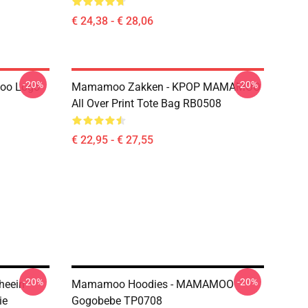
€ 24,38 - € 28,06
-20%
-20%
oo Logo
Mamamoo Zakken - KPOP MAMAMOO
All Over Print Tote Bag RB0508
€ 22,95 - € 27,55
-20%
-20%
heein
Mamamoo Hoodies - MAMAMOO
ie
Gogobebe TP0708