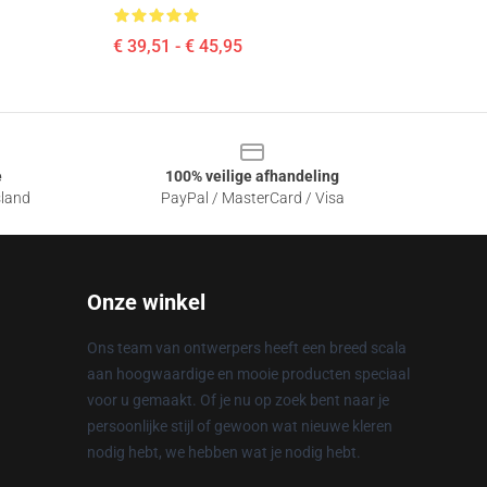
€ 39,51 - € 45,95
e
100% veilige afhandeling
sland
PayPal / MasterCard / Visa
Onze winkel
Ons team van ontwerpers heeft een breed scala
aan hoogwaardige en mooie producten speciaal
voor u gemaakt. Of je nu op zoek bent naar je
persoonlijke stijl of gewoon wat nieuwe kleren
nodig hebt, we hebben wat je nodig hebt.