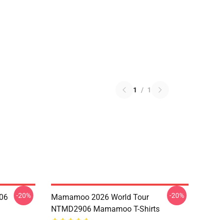
1
/
1
-20%
-20%
06
Mamamoo 2026 World Tour
NTMD2906 Mamamoo T-Shirts