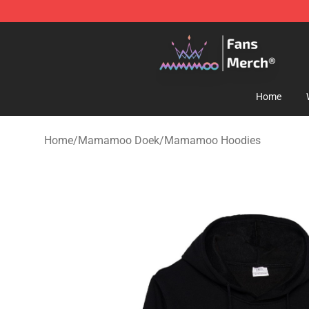
Mamamoo Store - Official Mamamoo Merchandise Sh
Home
Home
/
Mamamoo Doek
/
Mamamoo Hoodies