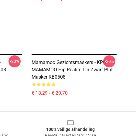
-20%
-20%
-
Mamamoo Gezichtsmaskers - KPOP
508
MAMAMOO Hip Realiteit In Zwart Plat
Masker RB0508
€ 18,29 - € 20,70
e
100% veilige afhandeling
sland
PayPal / MasterCard / Visa