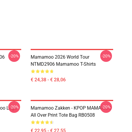
-20%
-20%
06
Mamamoo 2026 World Tour
NTMD2906 Mamamoo T-Shirts
€ 24,38 - € 28,06
-20%
-20%
oo Logo
Mamamoo Zakken - KPOP MAMAMOO
All Over Print Tote Bag RB0508
€ 22,95 - € 27,55