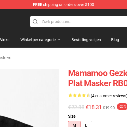
FREE
shipping on orders over $100
op
Winkel
Winkel per categorie
Bestelling volgen
Blog
skers
Mamamoo Gezic
Plat Masker RB
(4 customer reviews
€22.88
€18.31
-20%
$19.90
Size
M
L