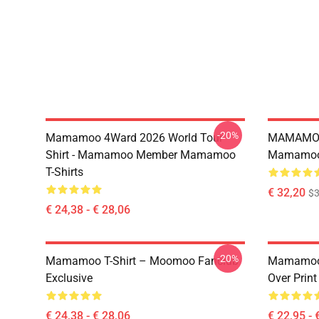
-20%
Mamamoo 4Ward 2026 World Tour
MAMAMOO
Shirt - Mamamoo Member Mamamoo
Mamamoo 
T-Shirts
€ 32,20
$
€ 24,38 - € 28,06
-20%
Mamamoo T-Shirt – Moomoo Fanclub
Mamamoo 
Exclusive
Over Prin
€ 24,38 - € 28,06
€ 22,95 - 