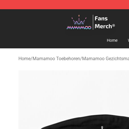
Mamamoo Store - Official Mamamoo Merchandise Sh
Home
Home
/
Mamamoo Toebehoren
/
Mamamoo Gezichtsma