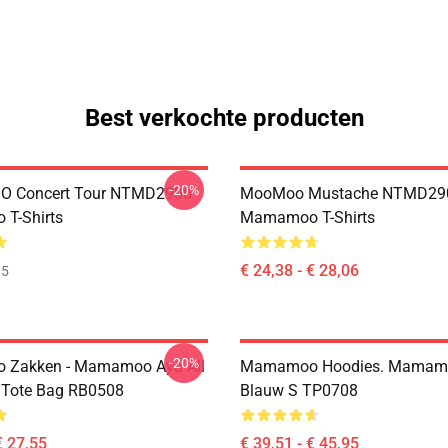
Best verkochte producten
-20%
 Concert Tour NTMD2906
MooMoo Mustache NTMD29
T-Shirts
Mamamoo T-Shirts
€ 24,38 - € 28,06
35
-20%
Zakken - Mamamoo Aya All
Mamamoo Hoodies. Mamam
t Tote Bag RB0508
Blauw S TP0708
€ 27,55
€ 39,51 - € 45,95