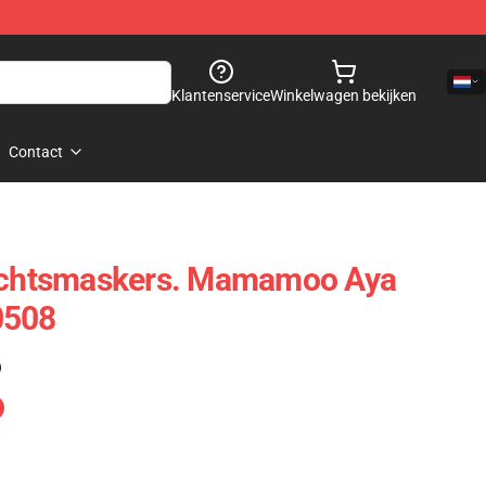
Klantenservice
Winkelwagen bekijken
Contact
htsmaskers. Mamamoo Aya
0508
)