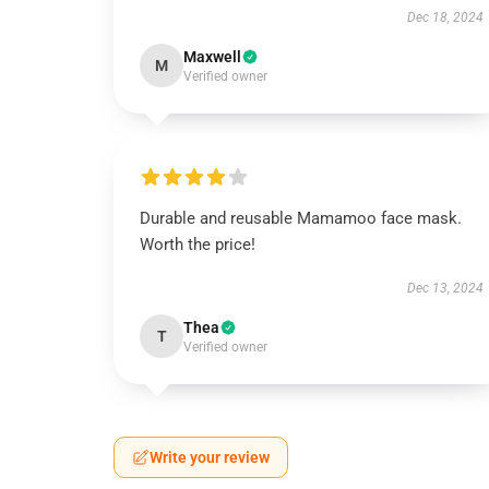
Dec 18, 2024
Maxwell
M
Verified owner
Durable and reusable Mamamoo face mask.
Worth the price!
Dec 13, 2024
Thea
T
Verified owner
Write your review