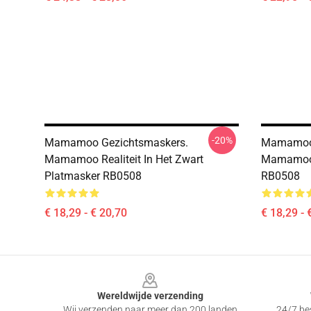
-20%
Mamamoo Gezichtsmaskers.
Mamamoo 
Mamamoo Realiteit In Het Zwart
Mamamoo 
Platmasker RB0508
RB0508
€ 18,29 - € 20,70
€ 18,29 - 
Footer
Wereldwijde verzending
Wij verzenden naar meer dan 200 landen
24/7 bes