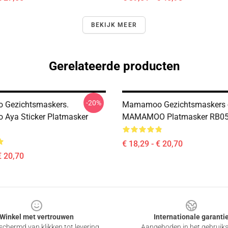
BEKIJK MEER
Gerelateerde producten
-20%
Gezichtsmaskers.
Mamamoo Gezichtsmaskers 
Aya Sticker Platmasker
MAMAMOO Platmasker RB0
€ 18,29 - € 20,70
€ 20,70
Winkel met vertrouwen
Internationale garanti
chermd van klikken tot levering
Aangeboden in het gebruik