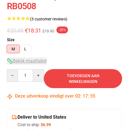
RB0508
(3 customer reviews)
€22.88
€18.31
-20%
$19.90
Size
M
L
Bekijk maattabel
Quantity
TOEVOEGEN AAN
WINKELWAGEN
Deze uitverkoop eindigt over
02
:
17
:
54
Deliver to United States
Cost to ship:
$6.99