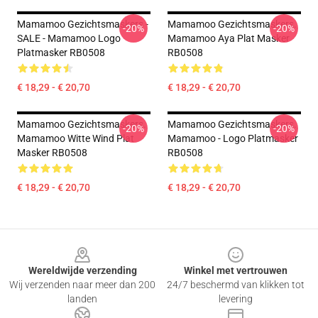
Mamamoo Gezichtsmaskers -
Mamamoo Gezichtsmaskers.
-20%
-20%
SALE - Mamamoo Logo
Mamamoo Aya Plat Masker
Platmasker RB0508
RB0508
€ 18,29 - € 20,70
€ 18,29 - € 20,70
Mamamoo Gezichtsmaskers.
Mamamoo Gezichtsmaskers.
-20%
-20%
Mamamoo Witte Wind Plat
Mamamoo - Logo Platmasker
Masker RB0508
RB0508
€ 18,29 - € 20,70
€ 18,29 - € 20,70
Footer
Wereldwijde verzending
Winkel met vertrouwen
Wij verzenden naar meer dan 200
24/7 beschermd van klikken tot
landen
levering