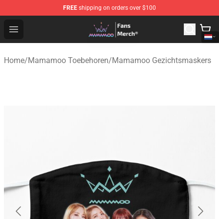
FREE
shipping on orders over $100
Mamamoo Store - Official Mamamoo Merchandise Shop
Open menu
Home
/
Mamamoo Toebehoren
/
Mamamoo Gezichtsmaskers