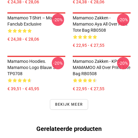
€ 24,38 - € 28,06
€ 24,38 - € 28,06
Mamamoo T-Shirt – Moomoo
Mamamoo Zakken -
-20%
-20%
Fanclub Exclusive
Mamamoo Aya All Over Print
Tote Bag RB0508
€ 24,38 - € 28,06
€ 22,95 - € 27,55
Mamamoo Hoodies.
Mamamoo Zakken - KPOP
-20%
-20%
Mamamoo Logo Blauw S
MAMAMOO All Over Print Tote
TP0708
Bag RB0508
€ 39,51 - € 45,95
€ 22,95 - € 27,55
BEKIJK MEER
Gerelateerde producten