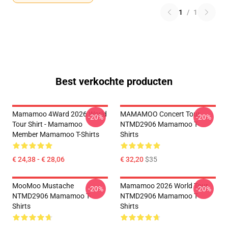
1
/
1
Best verkochte producten
Mamamoo 4Ward 2026 World
MAMAMOO Concert Tour
-20%
-20%
Tour Shirt - Mamamoo
NTMD2906 Mamamoo T-
Member Mamamoo T-Shirts
Shirts
€ 24,38 - € 28,06
€ 32,20
$35
MooMoo Mustache
Mamamoo 2026 World Tour
-20%
-20%
NTMD2906 Mamamoo T-
NTMD2906 Mamamoo T-
Shirts
Shirts