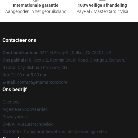
Internationale garantie
100% veilige afhandeling
Aangeboden in het gebruiksland
PayPal / MasterCard / Visa
Contacteer ons
Ons hoofdkantoor
: 5211 N Ervay St, Dallas, TX 75201, US
Ons pakhuis
18, Sectie 2, Renmin South Road, Chengdu, Sichuan,
Baotou City, Sichuan Province, CN
Uur
: 21.00 uur 5.00 uur
E-mail
: contact@mamamooStore
Ons bedrijf
Over ons
Algemene voorwaarden
Privacybeleid
DMCA - Auteursrechtbeleid
CA SB657: Transparantiewet voor de toeleveringsketen