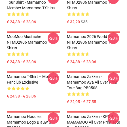
Tour Shirt - Mamamoo
NTMD2906 Mamamoo T-
Member Mamamoo T-Shirts
Shirts
€ 24,38 - € 28,06
€ 32,20
$35
MooMoo Mustache
Mamamoo 2026 World Tour
-20%
-20%
NTMD2906 Mamamoo T-
NTMD2906 Mamamoo T-
Shirts
Shirts
€ 24,38 - € 28,06
€ 24,38 - € 28,06
Mamamoo T-Shirt – Moomoo
Mamamoo Zakken -
-20%
-20%
Fanclub Exclusive
Mamamoo Aya All Over Print
Tote Bag RB0508
€ 24,38 - € 28,06
€ 22,95 - € 27,55
Mamamoo Hoodies.
Mamamoo Zakken - KPOP
-20%
-20%
Mamamoo Logo Blauw S
MAMAMOO All Over Print Tote