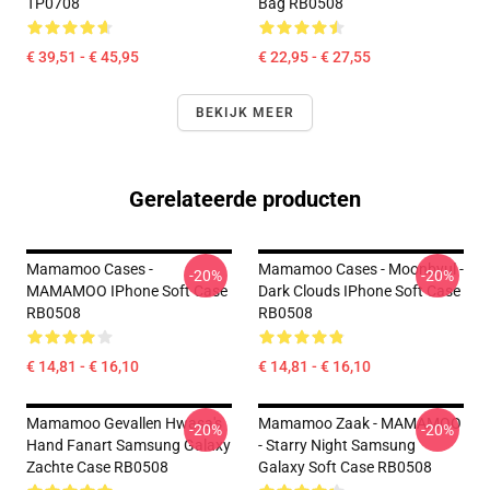
TP0708
Bag RB0508
€ 39,51 - € 45,95
€ 22,95 - € 27,55
BEKIJK MEER
Gerelateerde producten
Mamamoo Cases -
Mamamoo Cases - Moonbyul -
-20%
-20%
MAMAMOO IPhone Soft Case
Dark Clouds IPhone Soft Case
RB0508
RB0508
€ 14,81 - € 16,10
€ 14,81 - € 16,10
Mamamoo Gevallen Hwasa's
Mamamoo Zaak - MAMAMOO
-20%
-20%
Hand Fanart Samsung Galaxy
- Starry Night Samsung
Zachte Case RB0508
Galaxy Soft Case RB0508