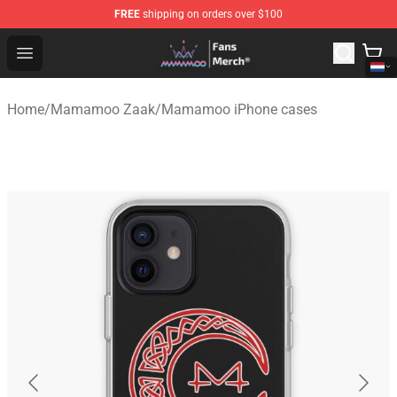
FREE
shipping on orders over $100
Mamamoo Store - Official Mamamoo Merchandise Shop
Open menu
Home
/
Mamamoo Zaak
/
Mamamoo iPhone cases