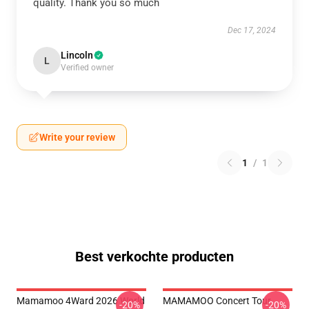
quality. Thank you so much
Dec 17, 2024
Lincoln
L
Verified owner
Write your review
1
/
1
Best verkochte producten
Mamamoo 4Ward 2026 World
MAMAMOO Concert Tour
-20%
-20%