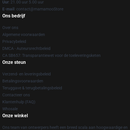
Uur
: 21.00 uur 5.00 uur
E-mail
: contact@mamamooStore
Ons bedrijf
Over ons
Algemene voorwaarden
Privacybeleid
DMCA - Auteursrechtbeleid
CA SB657: Transparantiewet voor de toeleveringsketen
Onze steun
Verzend- en leveringsbeleid
Betalingsvoorwaarden
Teruggave & terugbetalingsbeleid
Contacteer ons
Klantenhulp (FAQ)
Whosale
Onze winkel
Ons team van ontwerpers heeft een breed scala aan hoogwaardige en