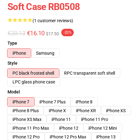
Soft Case RB0508
(1 customer reviews)
€20.13
€16.10
-20%
$17.50
Type
iPhone
Samsung
Style
PC black frosted shell
RPC transparent soft shell
LPC glass phone case
Model
iPhone 7
iPhone 7 Plus
iPhone 8
iPhone 8 Plus
iPhone X
iPhone XR
iPhone XS
iPhone XS Max
iPhone 11
iPhone 11 Pro
iPhone 11 Pro Max
iPhone 12
iPhone 12 Mini
iPhone 12 Pro
iPhone 12 Pro Max
iPhone 13