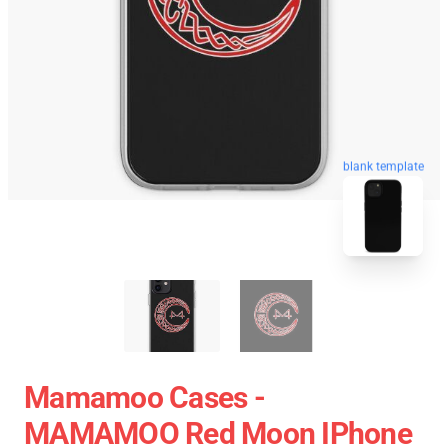
blank template
Mamamoo Cases -
MAMAMOO Red Moon IPhone