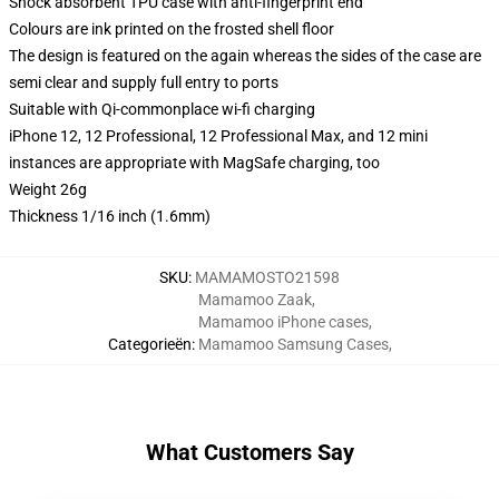
Shock absorbent TPU case with anti-fingerprint end
Colours are ink printed on the frosted shell floor
The design is featured on the again whereas the sides of the case are
semi clear and supply full entry to ports
Suitable with Qi-commonplace wi-fi charging
iPhone 12, 12 Professional, 12 Professional Max, and 12 mini
instances are appropriate with MagSafe charging, too
Weight 26g
Thickness 1/16 inch (1.6mm)
SKU
:
MAMAMOSTO21598
Mamamoo Zaak
,
Mamamoo iPhone cases
,
Categorieën
:
Mamamoo Samsung Cases
,
What Customers Say