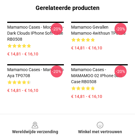
Gerelateerde producten
Mamamoo Cases - Moonbyul -
Mamamoo Gevallen
-20%
-20%
Dark Clouds IPhone Soft Case
Mamamoo 4withsun TP0708
RB0508
€ 14,81 - € 16,10
€ 14,81 - € 16,10
Mamamoo Cases - Mamamoo
Mamamoo Cases -
-20%
-20%
Aya TP0708
MAMAMOO 02 IPhone Soft
Case RB0508
€ 14,81 - € 16,10
€ 14,81 - € 16,10
Footer
Wereldwijde verzending
Winkel met vertrouwen