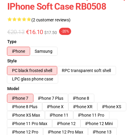
IPhone Soft Case RB0508
(2 customer reviews)
€20.13
€16.10
-20%
$17.50
Type
iPhone
Samsung
Style
PC black frosted shell
RPC transparent soft shell
LPC glass phone case
Model
iPhone 7
iPhone 7 Plus
iPhone 8
iPhone 8 Plus
iPhone X
iPhone XR
iPhone XS
iPhone XS Max
iPhone 11
iPhone 11 Pro
iPhone 11 Pro Max
iPhone 12
iPhone 12 Mini
iPhone 12 Pro
iPhone 12 Pro Max
iPhone 13