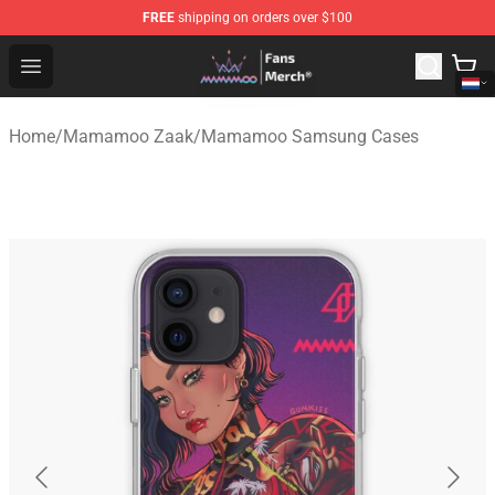
FREE
shipping on orders over $100
Mamamoo Store - Official Mamamoo Merchandise Shop
Open menu
Home
/
Mamamoo Zaak
/
Mamamoo Samsung Cases