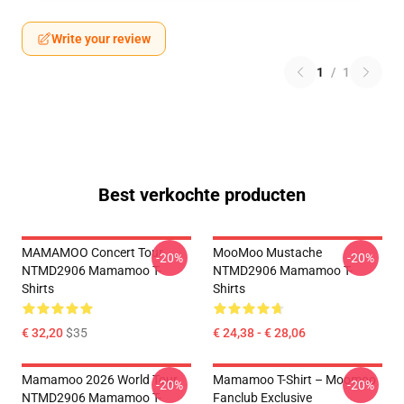
Write your review
1
/
1
Best verkochte producten
MAMAMOO Concert Tour
MooMoo Mustache
-20%
-20%
NTMD2906 Mamamoo T-
NTMD2906 Mamamoo T-
Shirts
Shirts
€ 32,20
$35
€ 24,38 - € 28,06
Mamamoo 2026 World Tour
Mamamoo T-Shirt – Moomoo
-20%
-20%
NTMD2906 Mamamoo T-
Fanclub Exclusive