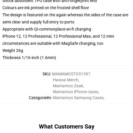
Shock absorbent TPU case with anti-fingerprint end
Colours are ink printed on the frosted shell floor
The design is featured on the again whereas the sides of the case are
semi clear and supply full entry to ports
Appropriate with Qi-commonplace wi-fi charging
iPhone 12, 12 Professional, 12 Professional Max, and 12 mini
circumstances are suitable with MagSafe charging, too
Weight 26g
Thickness 1/16 inch (1.6mm)
SKU
:
MAMAMOSTO51397
Hwasa Merch
,
Mamamoo Zaak
,
Mamamoo iPhone cases
,
Categorieën
:
Mamamoo Samsung Cases
,
What Customers Say