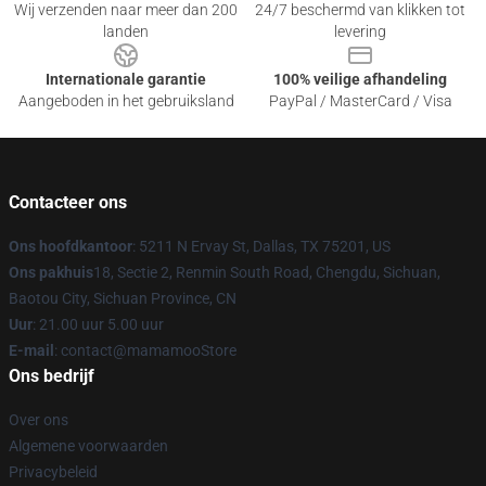
Wij verzenden naar meer dan 200
24/7 beschermd van klikken tot
landen
levering
Internationale garantie
100% veilige afhandeling
Aangeboden in het gebruiksland
PayPal / MasterCard / Visa
Contacteer ons
Ons hoofdkantoor
: 5211 N Ervay St, Dallas, TX 75201, US
Ons pakhuis
18, Sectie 2, Renmin South Road, Chengdu, Sichuan,
Baotou City, Sichuan Province, CN
Uur
: 21.00 uur 5.00 uur
E-mail
: contact@mamamooStore
Ons bedrijf
Over ons
Algemene voorwaarden
Privacybeleid