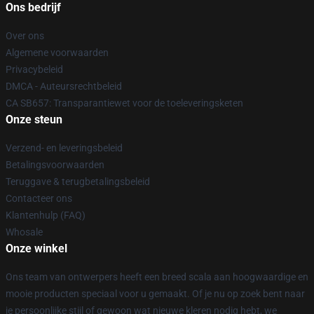
Ons bedrijf
Over ons
Algemene voorwaarden
Privacybeleid
DMCA - Auteursrechtbeleid
CA SB657: Transparantiewet voor de toeleveringsketen
Onze steun
Verzend- en leveringsbeleid
Betalingsvoorwaarden
Teruggave & terugbetalingsbeleid
Contacteer ons
Klantenhulp (FAQ)
Whosale
Onze winkel
Ons team van ontwerpers heeft een breed scala aan hoogwaardige en
mooie producten speciaal voor u gemaakt. Of je nu op zoek bent naar
je persoonlijke stijl of gewoon wat nieuwe kleren nodig hebt, we