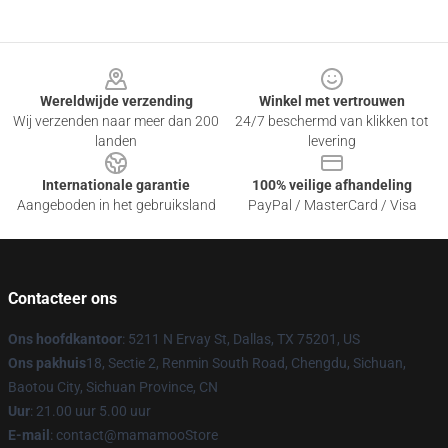
Footer
Wereldwijde verzending
Winkel met vertrouwen
Wij verzenden naar meer dan 200
24/7 beschermd van klikken tot
landen
levering
Internationale garantie
100% veilige afhandeling
Aangeboden in het gebruiksland
PayPal / MasterCard / Visa
Contacteer ons
Ons hoofdkantoor
: 5211 N Ervay St, Dallas, TX 75201, US
Ons pakhuis
18, Sectie 2, Renmin South Road, Chengdu, Sichuan,
Baotou City, Sichuan Province, CN
Uur
: 21.00 uur 5.00 uur
E-mail
: contact@mamamooStore