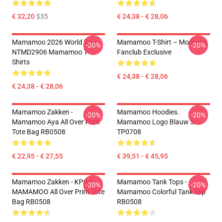
€ 32,20
$35
€ 24,38 - € 28,06
Mamamoo 2026 World Tour
Mamamoo T-Shirt – Moomoo
-20%
-20%
NTMD2906 Mamamoo T-
Fanclub Exclusive
Shirts
€ 24,38 - € 28,06
€ 24,38 - € 28,06
Mamamoo Zakken -
Mamamoo Hoodies.
-20%
-20%
Mamamoo Aya All Over Print
Mamamoo Logo Blauw S
Tote Bag RB0508
TP0708
€ 22,95 - € 27,55
€ 39,51 - € 45,95
Mamamoo Zakken - KPOP
Mamamoo Tank Tops -
-20%
-20%
MAMAMOO All Over Print Tote
Mamamoo Colorful Tank Top
Bag RB0508
RB0508