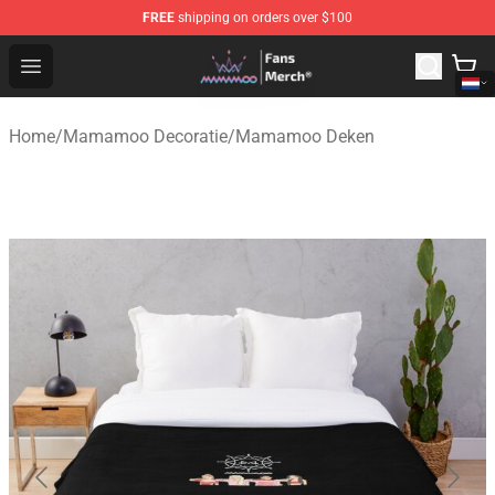
FREE
shipping on orders over $100
Mamamoo Store - Official Mamamoo Merchandise Shop
Open menu
Home
/
Mamamoo Decoratie
/
Mamamoo Deken