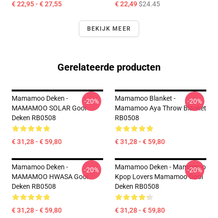
€ 22,95 - € 27,55
€ 22,49
$24.45
BEKIJK MEER
Gerelateerde producten
Mamamoo Deken -
Mamamoo Blanket -
-20%
-20%
MAMAMOO SOLAR Gooi
Mamamoo Aya Throw Blanket
Deken RB0508
RB0508
€ 31,28 - € 59,80
€ 31,28 - € 59,80
Mamamoo Deken -
Mamamoo Deken - Mamamoo
-20%
-20%
MAMAMOO HWASA Gooi
Kpop Lovers Mamamoo Gooi
Deken RB0508
Deken RB0508
€ 31,28 - € 59,80
€ 31,28 - € 59,80