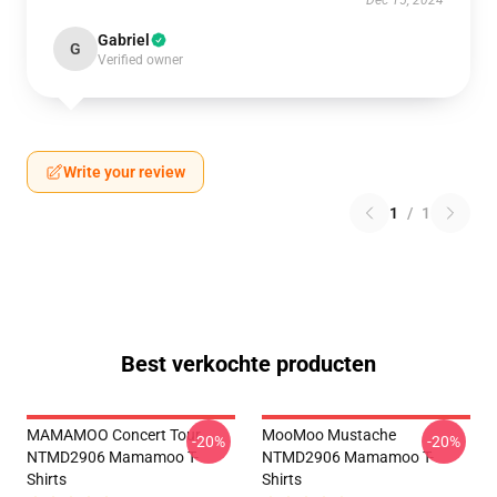
Dec 15, 2024
Gabriel
G
Verified owner
Write your review
1
/
1
Best verkochte producten
MAMAMOO Concert Tour
MooMoo Mustache
-20%
-20%
NTMD2906 Mamamoo T-
NTMD2906 Mamamoo T-
Shirts
Shirts