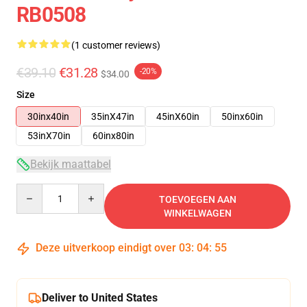
RB0508
(1 customer reviews)
€39.10
€31.28
-20%
$34.00
Size
30inx40in
35inX47in
45inX60in
50inx60in
53inX70in
60inx80in
Bekijk maattabel
Quantity
TOEVOEGEN AAN
WINKELWAGEN
Deze uitverkoop eindigt over
03
:
04
:
54
Deliver to United States