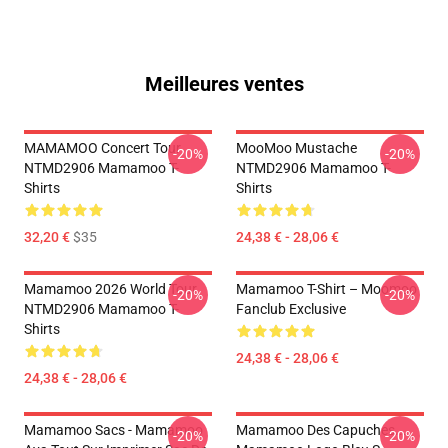
Meilleures ventes
MAMAMOO Concert Tour
MooMoo Mustache
-20%
-20%
NTMD2906 Mamamoo T-
NTMD2906 Mamamoo T-
Shirts
Shirts
32,20 €
$35
24,38 € - 28,06 €
Mamamoo 2026 World Tour
Mamamoo T-Shirt – Moomoo
-20%
-20%
NTMD2906 Mamamoo T-
Fanclub Exclusive
Shirts
24,38 € - 28,06 €
24,38 € - 28,06 €
Mamamoo Sacs - Mamamoo
Mamamoo Des Capuches...
-20%
-20%