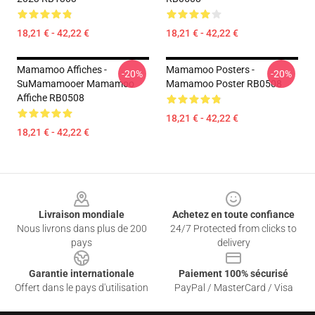
18,21 € - 42,22 €
18,21 € - 42,22 €
Mamamoo Affiches -
Mamamoo Posters -
-20%
-20%
SuMamamooer Mamamoo
Mamamoo Poster RB0508
Affiche RB0508
18,21 € - 42,22 €
18,21 € - 42,22 €
Footer
Livraison mondiale
Achetez en toute confiance
Nous livrons dans plus de 200
24/7 Protected from clicks to
pays
delivery
Garantie internationale
Paiement 100% sécurisé
Offert dans le pays d'utilisation
PayPal / MasterCard / Visa