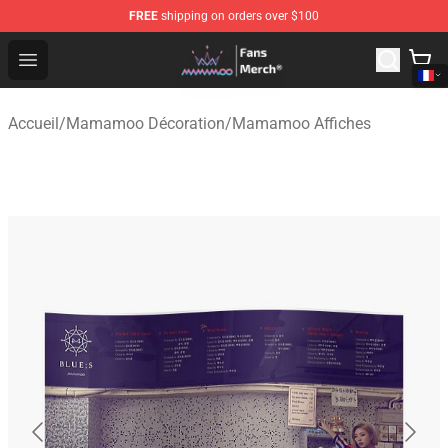
FREE
shipping on orders over $100
Mamamoo Store - Official Mamamoo Merchandise Shop
Open menu
Accueil
/
Mamamoo Décoration
/
Mamamoo Affiches