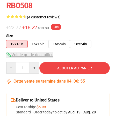
RB0508
(4 customer reviews)
€22.77
€18.22
-20%
$19.80
Size
12x18in
16x16in
16x24in
18x24in
Voir le guide des tailles
Quantity
AJOUTER AU PANIER
Cette vente se termine dans
04
:
06
:
54
Deliver to United States
Cost to ship:
$6.99
Standard - Order today to get by
Aug. 13 - Aug. 20