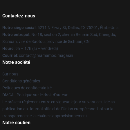
Contactez-nous
Notre siège social
: 5211 N Ervay St, Dallas, TX 75201, États-Unis
Notre entrepôt
: No 18, section 2, chemin Renmin Sud, Chengdu,
Sichuan, ville de Baotou, province de Sichuan, CN
Heure
: 9h – 17h (lu – vendredi)
Courriel
: contact@mamamoo.magasin
Notre société
Sur nous
Conditions générales
Politiques de confidentialité
DMCA - Politique sur le droit d'auteur
Le présent règlement entre en vigueur le jour suivant celui de sa
publication au Journal officiel de l'Union européenne. Loi sur la
transparence de la chaîne d'approvisionnement
Notre soutien