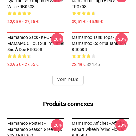
Aya Tout Sur Imprimer Sac De
Mamamoo Logo Bleu S
Valise RB0508
TP0708
22,95 € - 27,55 €
39,51 € - 45,95 €
Mamamoo Sacs - KPOP
Mamamoo Tank Tops -
-20%
-20%
MAMAMOO Tout Sur Imprimer
Mamamoo Colorful Tank Top
Sac À Dos RB0508
RB0508
22,95 € - 27,55 €
22,49 €
$24.45
VOIR PLUS
Produits connexes
Mamamoo Posters -
Mamamoo Affiches - Affiche
-20%
-20%
Mamamoo Season Greetings
Fanart Wheein "Wind Flower"
2023 RB1303
RB0508