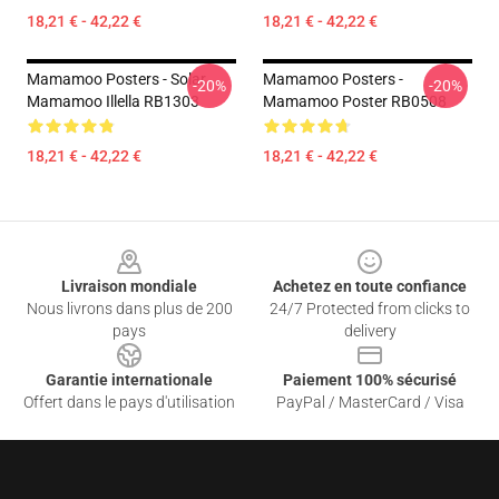
18,21 € - 42,22 €
18,21 € - 42,22 €
Mamamoo Posters - Solar
Mamamoo Posters -
-20%
-20%
Mamamoo Illella RB1303
Mamamoo Poster RB0508
18,21 € - 42,22 €
18,21 € - 42,22 €
Footer
Livraison mondiale
Achetez en toute confiance
Nous livrons dans plus de 200
24/7 Protected from clicks to
pays
delivery
Garantie internationale
Paiement 100% sécurisé
Offert dans le pays d'utilisation
PayPal / MasterCard / Visa