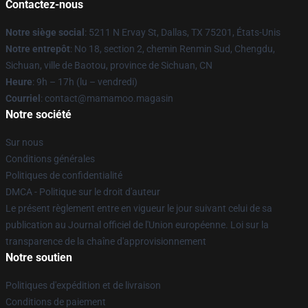
Contactez-nous
Notre siège social
: 5211 N Ervay St, Dallas, TX 75201, États-Unis
Notre entrepôt
: No 18, section 2, chemin Renmin Sud, Chengdu,
Sichuan, ville de Baotou, province de Sichuan, CN
Heure
: 9h – 17h (lu – vendredi)
Courriel
: contact@mamamoo.magasin
Notre société
Sur nous
Conditions générales
Politiques de confidentialité
DMCA - Politique sur le droit d'auteur
Le présent règlement entre en vigueur le jour suivant celui de sa
publication au Journal officiel de l'Union européenne. Loi sur la
transparence de la chaîne d'approvisionnement
Notre soutien
Politiques d'expédition et de livraison
Conditions de paiement