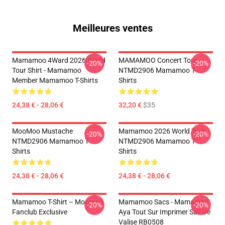
Meilleures ventes
Mamamoo 4Ward 2026 World
MAMAMOO Concert Tour
-20%
-20%
Tour Shirt - Mamamoo
NTMD2906 Mamamoo T-
Member Mamamoo T-Shirts
Shirts
24,38 € - 28,06 €
32,20 €
$35
MooMoo Mustache
Mamamoo 2026 World Tour
-20%
-20%
NTMD2906 Mamamoo T-
NTMD2906 Mamamoo T-
Shirts
Shirts
24,38 € - 28,06 €
24,38 € - 28,06 €
Mamamoo T-Shirt – Moomoo
Mamamoo Sacs - Mamamoo
-20%
-20%
Fanclub Exclusive
Aya Tout Sur Imprimer Sac De
Valise RB0508