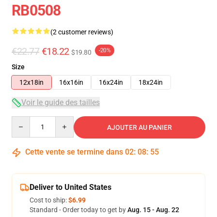
RB0508
(2 customer reviews)
€22.77
€18.22
-20%
$19.80
Size
12x18in
16x16in
16x24in
18x24in
Voir le guide des tailles
Quantity
AJOUTER AU PANIER
Cette vente se termine dans
02
:
08
:
54
Deliver to United States
Cost to ship:
$6.99
Standard - Order today to get by
Aug. 15 - Aug. 22