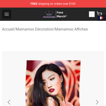
FREE
shipping on orders over $100
Mamamoo Store - Official Mamamoo Merchandise Shop
Open menu
Accueil
/
Mamamoo Décoration
/
Mamamoo Affiches