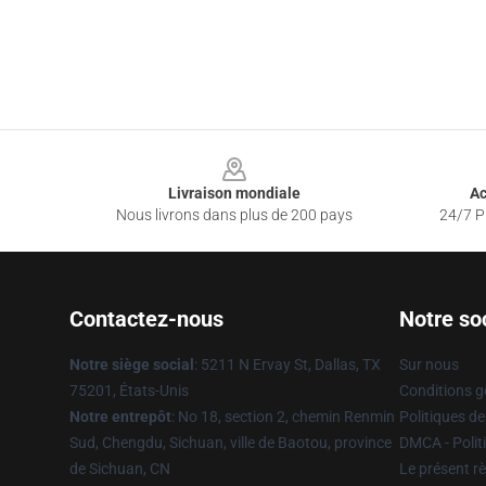
Footer
Livraison mondiale
Ac
Nous livrons dans plus de 200 pays
24/7 Pr
Contactez-nous
Notre so
Notre siège social
: 5211 N Ervay St, Dallas, TX
Sur nous
75201, États-Unis
Conditions g
Notre entrepôt
: No 18, section 2, chemin Renmin
Politiques de
Sud, Chengdu, Sichuan, ville de Baotou, province
DMCA - Politi
de Sichuan, CN
Le présent rè