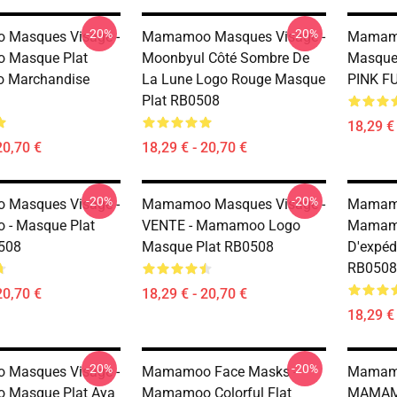
-20%
-20%
Masques Visage -
Mamamoo Masques Visage -
Mamamo
Masque Plat
Moonbyul Côté Sombre De
Masque
o Marchandise
La Lune Logo Rouge Masque
PINK F
Plat RB0508
18,29 € 
20,70 €
18,29 € - 20,70 €
-20%
-20%
Masques Visage -
Mamamoo Masques Visage -
Mamamo
- Masque Plat
VENTE - Mamamoo Logo
Mamamo
508
Masque Plat RB0508
D'expéd
RB0508
20,70 €
18,29 € - 20,70 €
18,29 € 
-20%
-20%
Masques Visage -
Mamamoo Face Masks -
Mamamo
Masque Plat Aya
Mamamoo Colorful Flat
MAMAMO