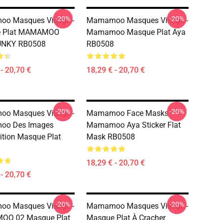
-20%
-20%
o Masques Visage -
Mamamoo Masques Visage -
 Plat MAMAMOO
Mamamoo Masque Plat Aya
UNKY RB0508
RB0508
- 20,70 €
18,29 € - 20,70 €
-20%
-20%
o Masques Visage -
Mamamoo Face Masks -
o Des Images
Mamamoo Aya Sticker Flat
ition Masque Plat
Mask RB0508
18,29 € - 20,70 €
- 20,70 €
-20%
-20%
o Masques Visage -
Mamamoo Masques Visage -
O 02 Masque Plat
Masque Plat À Cracher