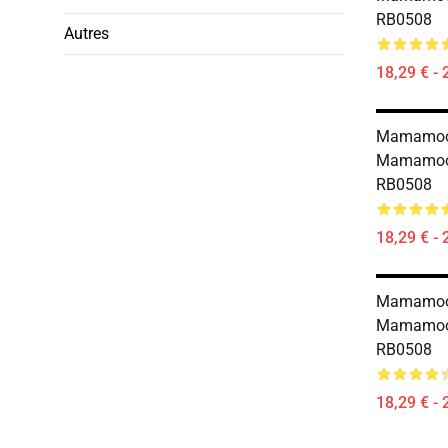
RB0508
Autres
18,29 € - 
Mamamoo 
Mamamoo 
RB0508
18,29 € - 
Mamamoo 
Mamamoo 
RB0508
18,29 € - 