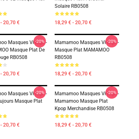
Solaire RB0508
- 20,70 €
18,29 € - 20,70 €
-20%
-20%
o Masques Visage -
Mamamoo Masques Visage -
O Masque Plat De
Masque Plat MAMAMOO
ouge RB0508
RB0508
- 20,70 €
18,29 € - 20,70 €
-20%
-20%
o Masques Visage -
Mamamoo Masques Visage -
ujours Masque Plat
Mamamoo Masque Plat
Kpop Merchandise RB0508
- 20,70 €
18,29 € - 20,70 €