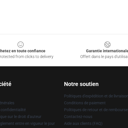
hetez en toute confiance
Garantie international
otected from clicks to delivery
Offert dans le pays d'utilisa
ciété
Notre soutien
Politiques d'expédition et de livraiso
énérales
Conditions de paiement
 confidentialité
Politiques de retour et de rembours
que sur le droit d'auteur
Contactez-nous
glement entre en vigueur le jour
Aide aux clients (FAQ)