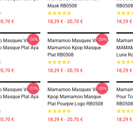
Mask RB0508
RB0508
20,70 €
18,29 € - 20,70 €
18,29 € 
-20%
-20%
Masques Visage -
Mamamoo Masques Visage -
Mamamo
Masque Plat Aya
Mamamoo Kpop Masque
MAMAMO
Plat RB0508
Lune R
20,70 €
18,29 € - 20,70 €
18,29 € 
-20%
-20%
Masques Visage -
Mamamoo Masques Visage -
Mamamo
Masque Plat Aya
Kpop Mamamoo Masque
Pour To
Plat Pourpre Logo RB0508
RB0508
20,70 €
18,29 € - 20,70 €
18,29 € 