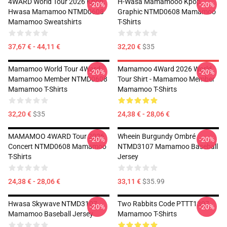
4WARD World Tour 2026 Kpop,
H-Wasa Mamamooo Kpop
-20%
-20%
Hwasa Mamamoo NTMD0608
Graphic NTMD0608 Mamamoo
Mamamoo Sweatshirts
T-Shirts
37,67 € - 44,11 €
32,20 €
$35
Mamamoo World Tour 4Ward,
Mamamoo 4Ward 2026 World
-20%
-20%
Mamamoo Member NTMD0608
Tour Shirt - Mamamoo Member
Mamamoo T-Shirts
Mamamoo T-Shirts
32,20 €
$35
24,38 € - 28,06 €
MAMAMOO 4WARD Tour 2026
Wheein Burgundy Ombré
-20%
-20%
Concert NTMD0608 Mamamoo
NTMD3107 Mamamoo Baseball
T-Shirts
Jersey
24,38 € - 28,06 €
33,11 €
$35.99
Hwasa Skywave NTMD3107
Two Rabbits Code PTTT1307
-20%
-20%
Mamamoo Baseball Jersey
Mamamoo T-Shirts