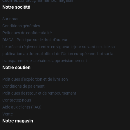
Courriel
: contact@mamamoo.magasin
Notre société
Sur nous
Conditions générales
Politiques de confidentialité
DMCA - Politique sur le droit d'auteur
Le présent règlement entre en vigueur le jour suivant celui de sa
publication au Journal officiel de l'Union européenne. Loi sur la
transparence de la chaîne d'approvisionnement
Notre soutien
Politiques d'expédition et de livraison
Conditions de paiement
Politiques de retour et de remboursement
Contactez-nous
Aide aux clients (FAQ)
Vente
Notre magasin