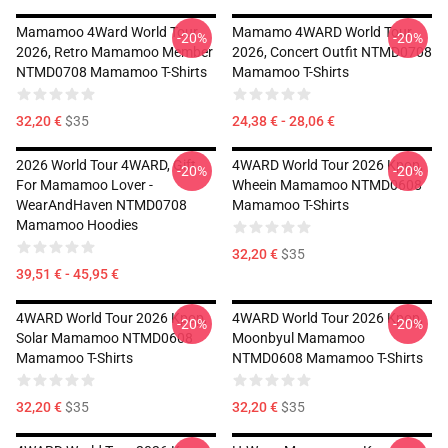
Mamamoo 4Ward World Tour
Mamamo 4WARD World Tour
-20%
-20%
2026, Retro Mamamoo Member
2026, Concert Outfit NTMD0708
NTMD0708 Mamamoo T-Shirts
Mamamoo T-Shirts
32,20 €
$35
24,38 € - 28,06 €
2026 World Tour 4WARD, Gift
4WARD World Tour 2026 Kpop,
-20%
-20%
For Mamamoo Lover -
Wheein Mamamoo NTMD0608
WearAndHaven NTMD0708
Mamamoo T-Shirts
Mamamoo Hoodies
32,20 €
$35
39,51 € - 45,95 €
4WARD World Tour 2026 Kpop,
4WARD World Tour 2026 Kpop,
-20%
-20%
Solar Mamamoo NTMD0608
Moonbyul Mamamoo
Mamamoo T-Shirts
NTMD0608 Mamamoo T-Shirts
32,20 €
$35
32,20 €
$35