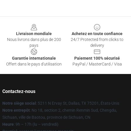
Footer
Livraison mondiale
Achetez en toute confiance
Nous livrons dans plus de 200
24/7 Protected from clicks to
pays
delivery
Garantie internationale
Paiement 100% sécurisé
Offert dans le pays d'utilisation
PayPal / MasterCard / Visa
Contactez-nous
Notre siège social
: 5211 N Ervay St, Dallas, TX 75201, États-Unis
Notre entrepôt
: No 18, section 2, chemin Renmin Sud, Chengdu,
Sichuan, ville de Baotou, province de Sichuan, CN
Heure
: 9h – 17h (lu – vendredi)