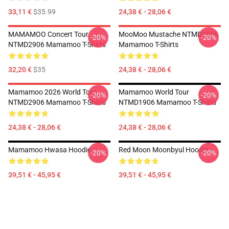
33,11 €
$35.99
24,38 € - 28,06 €
MAMAMOO Concert Tour
MooMoo Mustache NTMD2906
-20%
-20%
NTMD2906 Mamamoo T-Shirts
Mamamoo T-Shirts
32,20 €
$35
24,38 € - 28,06 €
Mamamoo 2026 World Tour
Mamamoo World Tour
-20%
-20%
NTMD2906 Mamamoo T-Shirts
NTMD1906 Mamamoo T-Shirts
24,38 € - 28,06 €
24,38 € - 28,06 €
Mamamoo Hwasa Hoodie
Red Moon Moonbyul Hoodie
-20%
-20%
39,51 € - 45,95 €
39,51 € - 45,95 €