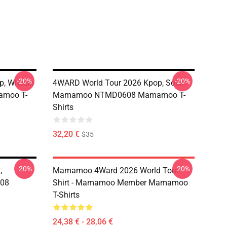
-20%
-20%
p, Wheein
4WARD World Tour 2026 Kpop, Solar
moo T-
Mamamoo NTMD0608 Mamamoo T-
Shirts
32,20 €
$35
-20%
-20%
,
Mamamoo 4Ward 2026 World Tour
08
Shirt - Mamamoo Member Mamamoo
T-Shirts
24,38 € - 28,06 €