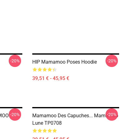
-20%
-20%
HIP Mamamoo Poses Hoodie
39,51 € - 45,95 €
-20%
-20%
MOO
Mamamoo Des Capuches... Mamamoo
Lune TP0708