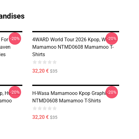
andises
-20%
-20%
 For
4WARD World Tour 2026 Kpop, Wheein
aven
Mamamoo NTMD0608 Mamamoo T-
es
Shirts
32,20 €
$35
-20%
-20%
p, Hwasa
H-Wasa Mamamooo Kpop Graphic
amoo
NTMD0608 Mamamoo T-Shirts
32,20 €
$35