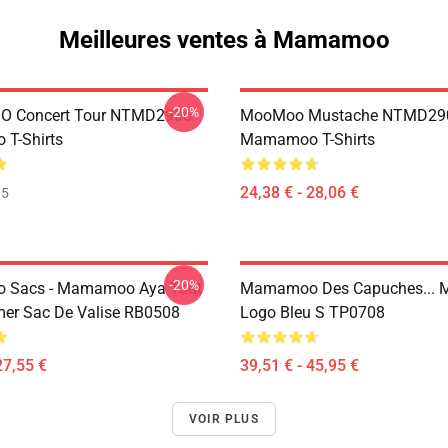
Meilleures ventes à Mamamoo
-20%
 Concert Tour NTMD2906
MooMoo Mustache NTMD29
T-Shirts
Mamamoo T-Shirts
24,38 € - 28,06 €
35
-20%
Sacs - Mamamoo Aya Tout
Mamamoo Des Capuches...
mer Sac De Valise RB0508
Logo Bleu S TP0708
27,55 €
39,51 € - 45,95 €
VOIR PLUS