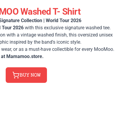
OO Washed T- Shirt
nature Collection | World Tour 2026
 Tour 2026
with this exclusive signature washed tee.
n with a vintage washed finish, this oversized unisex
phic inspired by the band's iconic style.
y wear, or as a must-have collectible for every MooMoo.
 at Mamamoo.store.
𝙱𝚄𝚈 𝙽𝙾𝚆