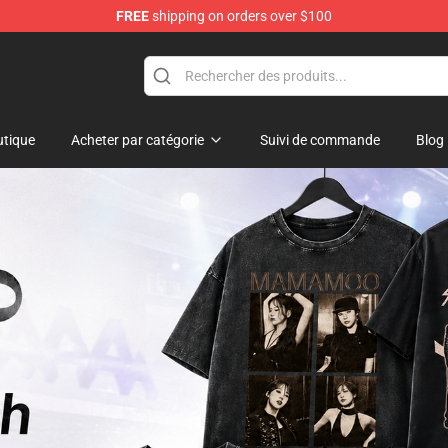
FREE
shipping on orders over $100
op
tique
Acheter par catégorie
Suivi de commande
Blog