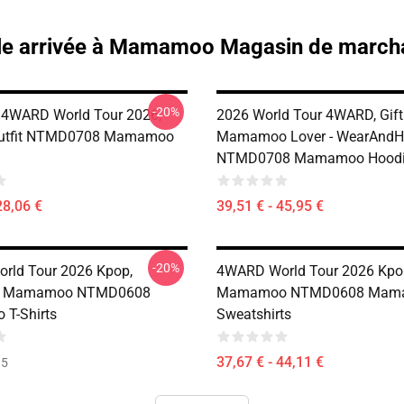
le arrivée à Mamamoo Magasin de march
-20%
WARD World Tour 2026,
2026 World Tour 4WARD, Gift
Outfit NTMD0708 Mamamoo
Mamamoo Lover - WearAndH
NTMD0708 Mamamoo Hoodi
28,06 €
39,51 € - 45,95 €
-20%
rld Tour 2026 Kpop,
4WARD World Tour 2026 Kpo
l Mamamoo NTMD0608
Mamamoo NTMD0608 Mam
T-Shirts
Sweatshirts
37,67 € - 44,11 €
35