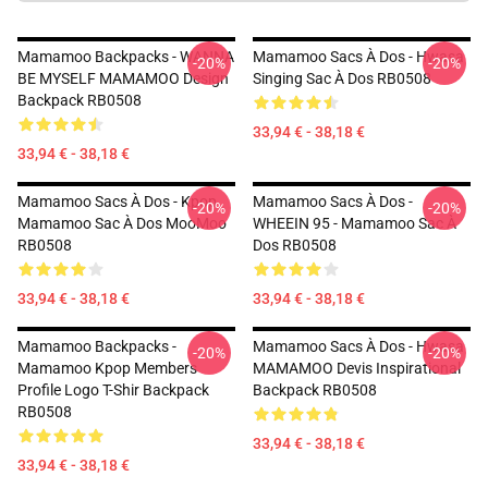
Mamamoo Backpacks - WANNA
Mamamoo Sacs À Dos - Hwasa
-20%
-20%
BE MYSELF MAMAMOO Design
Singing Sac À Dos RB0508
Backpack RB0508
33,94 € - 38,18 €
33,94 € - 38,18 €
Mamamoo Sacs À Dos - Kpop
Mamamoo Sacs À Dos -
-20%
-20%
Mamamoo Sac À Dos MooMoo
WHEEIN 95 - Mamamoo Sac À
RB0508
Dos RB0508
33,94 € - 38,18 €
33,94 € - 38,18 €
Mamamoo Backpacks -
Mamamoo Sacs À Dos - Hwasa
-20%
-20%
Mamamoo Kpop Members
MAMAMOO Devis Inspirational
Profile Logo T-Shir Backpack
Backpack RB0508
RB0508
33,94 € - 38,18 €
33,94 € - 38,18 €