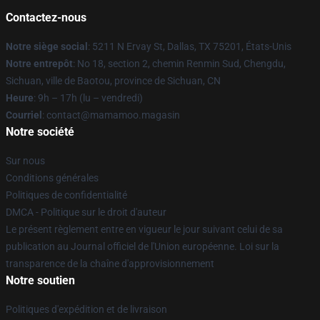
Contactez-nous
Notre siège social
: 5211 N Ervay St, Dallas, TX 75201, États-Unis
Notre entrepôt
: No 18, section 2, chemin Renmin Sud, Chengdu,
Sichuan, ville de Baotou, province de Sichuan, CN
Heure
: 9h – 17h (lu – vendredi)
Courriel
: contact@mamamoo.magasin
Notre société
Sur nous
Conditions générales
Politiques de confidentialité
DMCA - Politique sur le droit d'auteur
Le présent règlement entre en vigueur le jour suivant celui de sa
publication au Journal officiel de l'Union européenne. Loi sur la
transparence de la chaîne d'approvisionnement
Notre soutien
Politiques d'expédition et de livraison