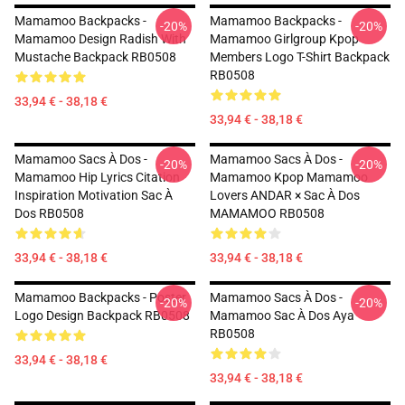
Mamamoo Backpacks -
Mamamoo Backpacks -
-20%
-20%
Mamamoo Design Radish With
Mamamoo Girlgroup Kpop
Mustache Backpack RB0508
Members Logo T-Shirt Backpack
RB0508
33,94 € - 38,18 €
33,94 € - 38,18 €
Mamamoo Sacs À Dos -
Mamamoo Sacs À Dos -
-20%
-20%
Mamamoo Hip Lyrics Citation
Mamamoo Kpop Mamamoo
Inspiration Motivation Sac À
Lovers ANDAR × Sac À Dos
Dos RB0508
MAMAMOO RB0508
33,94 € - 38,18 €
33,94 € - 38,18 €
Mamamoo Backpacks - Poster
Mamamoo Sacs À Dos -
-20%
-20%
Logo Design Backpack RB0508
Mamamoo Sac À Dos Aya
RB0508
33,94 € - 38,18 €
33,94 € - 38,18 €