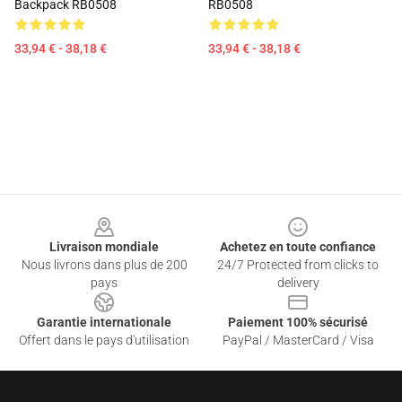
Backpack RB0508
RB0508
33,94 € - 38,18 €
33,94 € - 38,18 €
Footer
Livraison mondiale
Achetez en toute confiance
Nous livrons dans plus de 200
24/7 Protected from clicks to
pays
delivery
Garantie internationale
Paiement 100% sécurisé
Offert dans le pays d'utilisation
PayPal / MasterCard / Visa