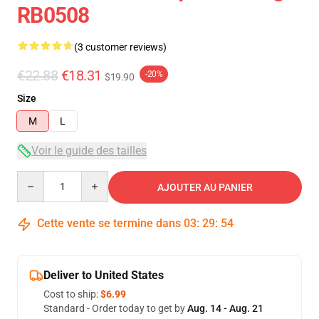
RB0508
(3 customer reviews)
€22.88
€18.31
-20%
$19.90
Size
M
L
Voir le guide des tailles
Quantity
AJOUTER AU PANIER
Cette vente se termine dans
03
:
29
:
54
Deliver to United States
Cost to ship:
$6.99
Standard - Order today to get by
Aug. 14 - Aug. 21