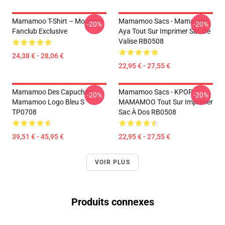
Mamamoo T-Shirt – Moomoo
Mamamoo Sacs - Mamamoo
-20%
-20%
Fanclub Exclusive
Aya Tout Sur Imprimer Sac De
Valise RB0508
24,38 € - 28,06 €
22,95 € - 27,55 €
Mamamoo Des Capuches...
Mamamoo Sacs - KPOP
-20%
-20%
Mamamoo Logo Bleu S
MAMAMOO Tout Sur Imprimer
TP0708
Sac À Dos RB0508
39,51 € - 45,95 €
22,95 € - 27,55 €
VOIR PLUS
Produits connexes