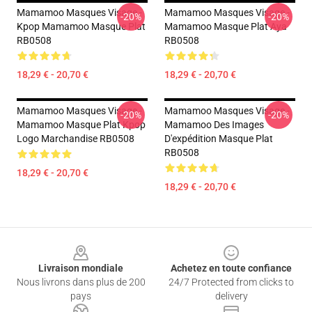
Mamamoo Masques Visage -
Mamamoo Masques Visage -
-20%
-20%
Kpop Mamamoo Masque Plat
Mamamoo Masque Plat Aya
RB0508
RB0508
18,29 € - 20,70 €
18,29 € - 20,70 €
Mamamoo Masques Visage -
Mamamoo Masques Visage -
-20%
-20%
Mamamoo Masque Plat Kpop
Mamamoo Des Images
Logo Marchandise RB0508
D'expédition Masque Plat
RB0508
18,29 € - 20,70 €
18,29 € - 20,70 €
Footer
Livraison mondiale
Achetez en toute confiance
Nous livrons dans plus de 200
24/7 Protected from clicks to
pays
delivery