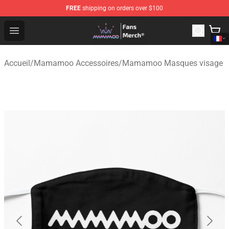
FREE
shipping on orders over $100
Mamamoo Store - Official Mamamoo Merchandise Shop
Open menu
Accueil
/
Mamamoo Accessoires
/
Mamamoo Masques visage