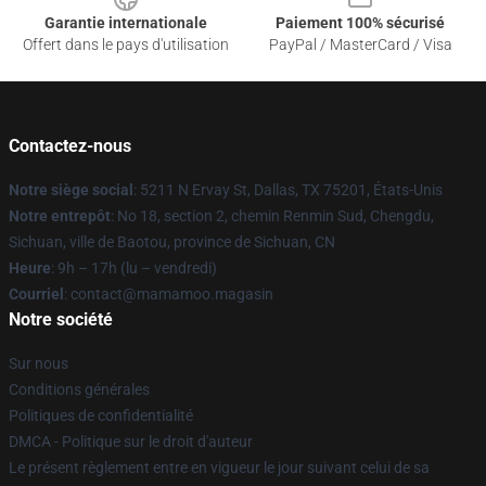
Garantie internationale
Paiement 100% sécurisé
Offert dans le pays d'utilisation
PayPal / MasterCard / Visa
Contactez-nous
Notre siège social
: 5211 N Ervay St, Dallas, TX 75201, États-Unis
Notre entrepôt
: No 18, section 2, chemin Renmin Sud, Chengdu,
Sichuan, ville de Baotou, province de Sichuan, CN
Heure
: 9h – 17h (lu – vendredi)
Courriel
: contact@mamamoo.magasin
Notre société
Sur nous
Conditions générales
Politiques de confidentialité
DMCA - Politique sur le droit d'auteur
Le présent règlement entre en vigueur le jour suivant celui de sa