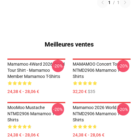
1
/
1
Meilleures ventes
Mamamoo 4Ward 2026 World
MAMAMOO Concert Tour
-20%
-20%
Tour Shirt - Mamamoo
NTMD2906 Mamamoo T-
Member Mamamoo T-Shirts
Shirts
24,38 € - 28,06 €
32,20 €
$35
MooMoo Mustache
Mamamoo 2026 World Tour
-20%
-20%
NTMD2906 Mamamoo T-
NTMD2906 Mamamoo T-
Shirts
Shirts
24,38 € - 28,06 €
24,38 € - 28,06 €