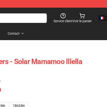
Service client
Voir le panier
Contact
s - Solar Mamamoo Illella
)
24in
18x24in