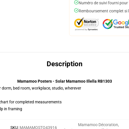
Numéro de suivi fourni pour t
Remboursement complet si le
Description
Mamamoo Posters - Solar Mamamoo Illella RB1303
our dorm, bed room, workplace, studio, wherever
chart for completed measurements
lp in framing
Mamamoo Décoration
,
SKU
:
MAMAMOSTO43916