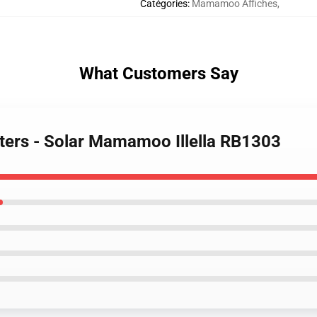
Catégories
:
Mamamoo Affiches
,
What Customers Say
ers - Solar Mamamoo Illella RB1303