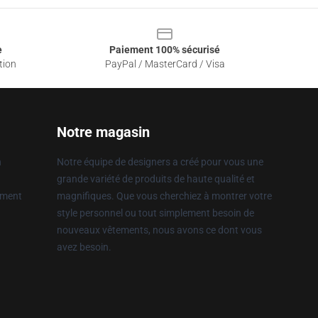
e
Paiement 100% sécurisé
tion
PayPal / MasterCard / Visa
Notre magasin
n
Notre équipe de designers a créé pour vous une
grande variété de produits de haute qualité et
ement
magnifiques. Que vous cherchiez à montrer votre
style personnel ou tout simplement besoin de
nouveaux vêtements, nous avons ce dont vous
avez besoin.