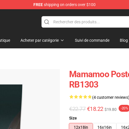
FREE
shipping on orders over $100
op
tique
Acheter par catégorie
Suivi de commande
Blog
Mamamoo Poster
RB1303
(4 customer reviews
€22.77
€18.22
-20%
$19.80
Size
12x18in
16x16in
16x