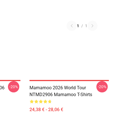
1
/
1
-20%
-20%
06
Mamamoo 2026 World Tour
NTMD2906 Mamamoo T-Shirts
24,38 € - 28,06 €