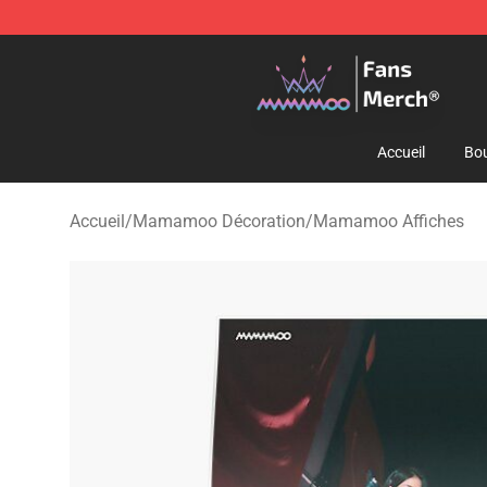
Mamamoo Store - Official Mamamoo Merchandise Sh
Accueil
Bou
Accueil
/
Mamamoo Décoration
/
Mamamoo Affiches