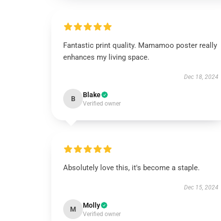
Fantastic print quality. Mamamoo poster really
enhances my living space.
Dec 18, 2024
Blake
B
Verified owner
Absolutely love this, it's become a staple.
Dec 15, 2024
Molly
M
Verified owner