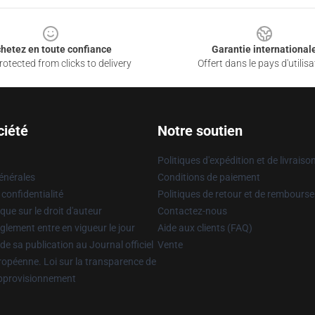
hetez en toute confiance
Garantie international
otected from clicks to delivery
Offert dans le pays d'utilisa
ciété
Notre soutien
Politiques d'expédition et de livraiso
énérales
Conditions de paiement
 confidentialité
Politiques de retour et de rembours
que sur le droit d'auteur
Contactez-nous
glement entre en vigueur le jour
Aide aux clients (FAQ)
 de sa publication au Journal officiel
Vente
uropéenne. Loi sur la transparence de
approvisionnement