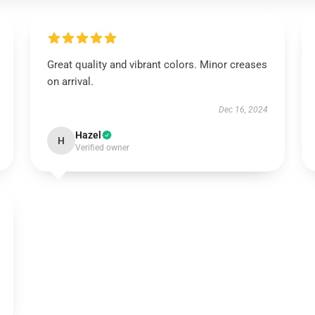
Great quality and vibrant colors. Minor creases
on arrival.
Dec 16, 2024
Hazel
H
Verified owner