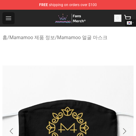
FREE
shipping on orders over $100
Mamamoo Store - Official Mamamoo Merchandise Shop
Open menu
홈
/
Mamamoo 제품 정보
/
Mamamoo 얼굴 마스크