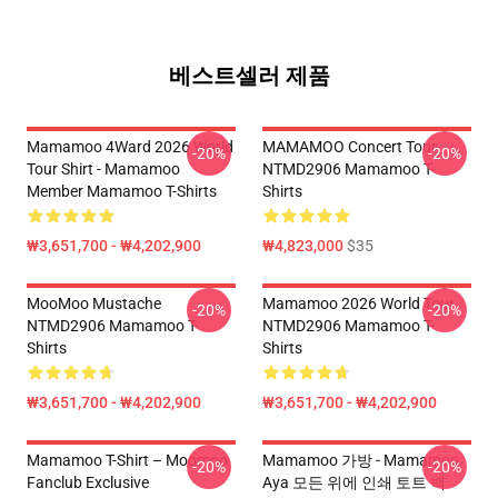
베스트셀러 제품
Mamamoo 4Ward 2026 World
MAMAMOO Concert Tour
-20%
-20%
Tour Shirt - Mamamoo
NTMD2906 Mamamoo T-
Member Mamamoo T-Shirts
Shirts
₩3,651,700 - ₩4,202,900
₩4,823,000
$35
MooMoo Mustache
Mamamoo 2026 World Tour
-20%
-20%
NTMD2906 Mamamoo T-
NTMD2906 Mamamoo T-
Shirts
Shirts
₩3,651,700 - ₩4,202,900
₩3,651,700 - ₩4,202,900
Mamamoo T-Shirt – Moomoo
Mamamoo 가방 - Mamamoo
-20%
-20%
Fanclub Exclusive
Aya 모든 위에 인쇄 토트 백