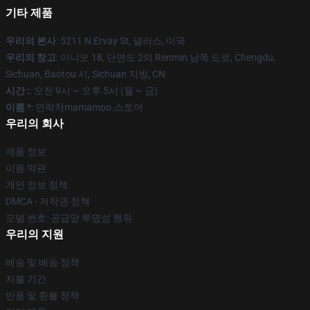
기타 제품
우리의 본사
: 5211 N Ervay St, 댈러스, 미국
우리의 창고
: 아니오 18, 단면도 2의 Renmin 남쪽 도로, Chengdu,
Sichuan, Baotou 시, Sichuan 지방, CN
시간 :
: 오전 9시 ~ 오후 5시 (월 ~ 금)
이름 *
: 연락처mamamoo.스토어
우리의 회사
제품 정보
이용 약관
개인 정보 정책
DMCA - 저작권 정책
모델 번호: 공급망 투명성 행위
우리의 지원
배송 및 배송 정책
지불 기간
반품 및 환불 정책