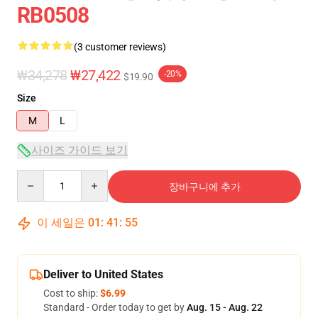
RB0508
(3 customer reviews)
₩34,278
₩27,422
-20%
$19.90
Size
M
L
사이즈 가이드 보기
Quantity
장바구니에 추가
이 세일은
01
:
41
:
54
Deliver to United States
Cost to ship:
$6.99
Standard - Order today to get by
Aug. 15 - Aug. 22