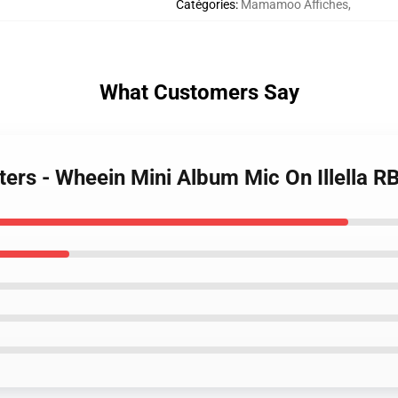
Catégories
:
Mamamoo Affiches
,
What Customers Say
rs - Wheein Mini Album Mic On Illella 