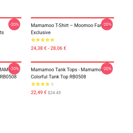
-20%
-20%
Mamamoo T-Shirt – Moomoo Fanclub
ts
Exclusive
24,38 € - 28,06 €
-20%
-20%
AMAMOO
Mamamoo Tank Tops - Mamamoo
s RB0508
Colorful Tank Top RB0508
22,49 €
$24.45