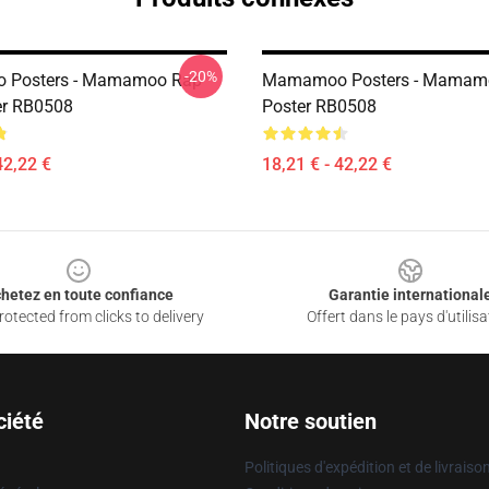
-20%
Posters - Mamamoo Rap
Mamamoo Posters - Mamam
er RB0508
Poster RB0508
42,22 €
18,21 € - 42,22 €
hetez en toute confiance
Garantie international
otected from clicks to delivery
Offert dans le pays d'utilisa
ciété
Notre soutien
Politiques d'expédition et de livraiso