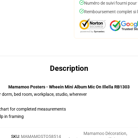
Numéro de suivi fourni pour t
Remboursement complet si le
Description
Mamamoo Posters - Wheein Mini Album Mic On Illella RB1303
our dorm, bed room, workplace, studio, wherever
chart for completed measurements
lp in framing
Mamamoo Décoration
,
SKU
:
MAMAMOSTO58514