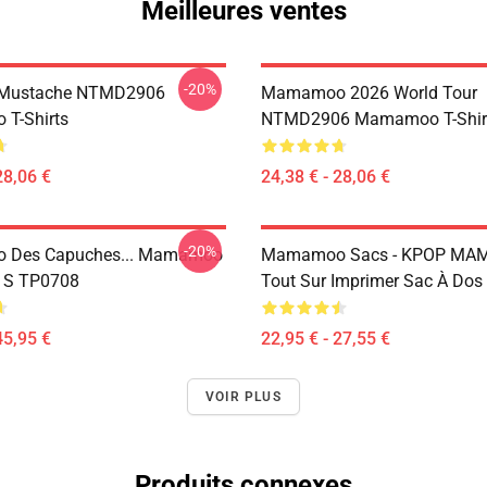
Meilleures ventes
-20%
Mustache NTMD2906
Mamamoo 2026 World Tour
T-Shirts
NTMD2906 Mamamoo T-Shir
28,06 €
24,38 € - 28,06 €
-20%
Des Capuches... Mamamoo
Mamamoo Sacs - KPOP M
u S TP0708
Tout Sur Imprimer Sac À Do
45,95 €
22,95 € - 27,55 €
VOIR PLUS
Produits connexes