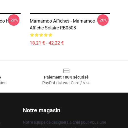
-20%
-20%
oo HIP
Mamamoo Affiches - Mamamoo
Affiche Solaire RB0508
18,21 € - 42,22 €
e
Paiement 100% sécurisé
tion
PayPal / MasterCard / Visa
Notre magasin
n
Notre équipe de designers a créé pour vous une