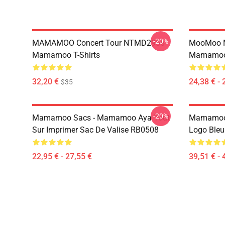
-20%
MAMAMOO Concert Tour NTMD2906
MooMoo 
Mamamoo T-Shirts
Mamamoo 
32,20 €
24,38 € - 
$35
-20%
Mamamoo Sacs - Mamamoo Aya Tout
Mamamoo 
Sur Imprimer Sac De Valise RB0508
Logo Ble
22,95 € - 27,55 €
39,51 € - 