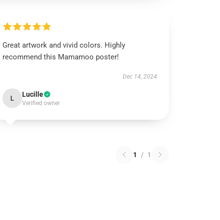
Great artwork and vivid colors. Highly
recommend this Mamamoo poster!
Dec 14, 2024
Lucille
L
Verified owner
1
/
1