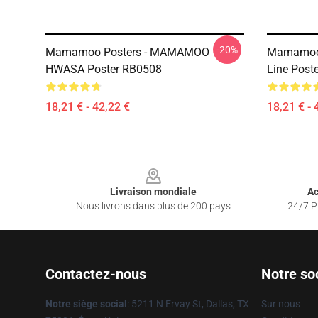
-20%
Mamamoo Posters - MAMAMOO
Mamamoo 
HWASA Poster RB0508
Line Post
18,21 € - 42,22 €
18,21 € - 
Footer
Livraison mondiale
Ac
Nous livrons dans plus de 200 pays
24/7 Pr
Contactez-nous
Notre so
Notre siège social
: 5211 N Ervay St, Dallas, TX
Sur nous