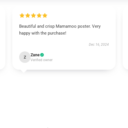
Beautiful and crisp Mamamoo poster. Very
happy with the purchase!
Dec 16, 2024
Zane
Z
Verified owner