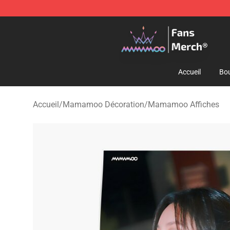
Mamamoo Store - Official Mamamoo Merchandise Sh
Accueil
Bou
Accueil
/
Mamamoo Décoration
/
Mamamoo Affiches