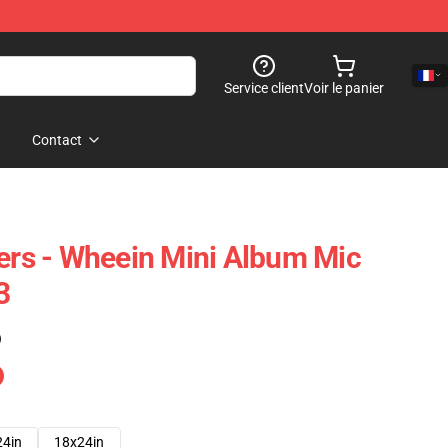
Service client
Voir le panier
Contact
s - Wheein Mini Album Mic
3
)
24in
18x24in