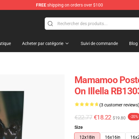
FREE
shipping on orders over $100
op
tique
Acheter par catégorie
Suivi de commande
Blog
Mamamoo Poster
On Illella RB130
(3 customer reviews
€22.77
€18.22
-20%
$19.80
Size
12x18in
16x16in
16x