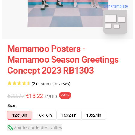
blank template
Mamamoo Posters -
Mamamoo Season Greetings
Concept 2023 RB1303
(2 customer reviews)
€22.77
€18.22
-20%
$19.80
Size
12x18in
16x16in
16x24in
18x24in
Voir le guide des tailles