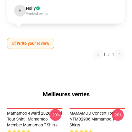
Holly
H
Verified owner
Write your review
1
/
1
Meilleures ventes
Mamamoo 4Ward 2026 World
MAMAMOO Concert Tour
-20%
-20%
Tour Shirt - Mamamoo
NTMD2906 Mamamoo T-
Member Mamamoo T-Shirts
Shirts