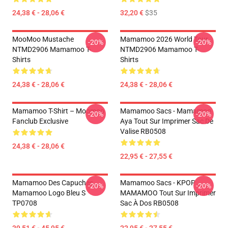
24,38 € - 28,06 €
32,20 €
$35
MooMoo Mustache
Mamamoo 2026 World Tour
-20%
-20%
NTMD2906 Mamamoo T-
NTMD2906 Mamamoo T-
Shirts
Shirts
24,38 € - 28,06 €
24,38 € - 28,06 €
Mamamoo T-Shirt – Moomoo
Mamamoo Sacs - Mamamoo
-20%
-20%
Fanclub Exclusive
Aya Tout Sur Imprimer Sac De
Valise RB0508
24,38 € - 28,06 €
22,95 € - 27,55 €
Mamamoo Des Capuches...
Mamamoo Sacs - KPOP
-20%
-20%
Mamamoo Logo Bleu S
MAMAMOO Tout Sur Imprimer
TP0708
Sac À Dos RB0508