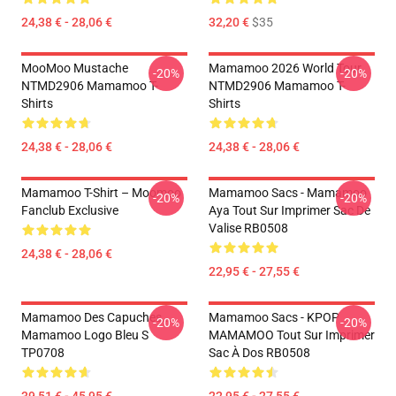
24,38 € - 28,06 €
32,20 €
$35
MooMoo Mustache
Mamamoo 2026 World Tour
-20%
-20%
NTMD2906 Mamamoo T-
NTMD2906 Mamamoo T-
Shirts
Shirts
24,38 € - 28,06 €
24,38 € - 28,06 €
Mamamoo T-Shirt – Moomoo
Mamamoo Sacs - Mamamoo
-20%
-20%
Fanclub Exclusive
Aya Tout Sur Imprimer Sac De
Valise RB0508
24,38 € - 28,06 €
22,95 € - 27,55 €
Mamamoo Des Capuches...
Mamamoo Sacs - KPOP
-20%
-20%
Mamamoo Logo Bleu S
MAMAMOO Tout Sur Imprimer
TP0708
Sac À Dos RB0508