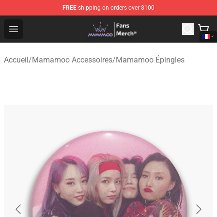
FREE
shipping on orders over $100
Mamamoo Store - Official Mamamoo Merchandise Shop
Open menu
Accueil
/
Mamamoo Accessoires
/
Mamamoo Épingles