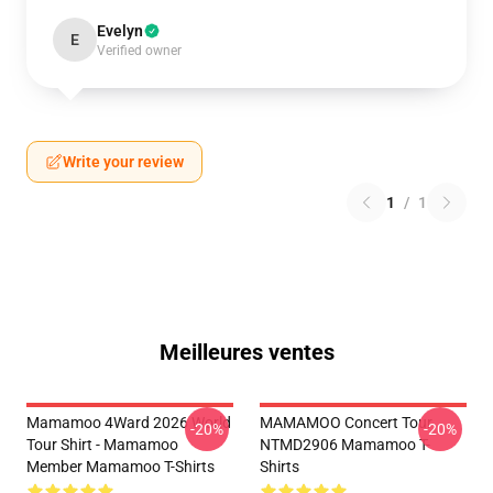
Evelyn
E
Verified owner
Write your review
1
/
1
Meilleures ventes
Mamamoo 4Ward 2026 World
MAMAMOO Concert Tour
-20%
-20%
Tour Shirt - Mamamoo
NTMD2906 Mamamoo T-
Member Mamamoo T-Shirts
Shirts