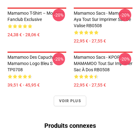
Mamamoo T-Shirt – Moomoo
Mamamoo Sacs - Mamamoo
-20%
-20%
Fanclub Exclusive
Aya Tout Sur Imprimer Sac De
Valise RB0508
24,38 € - 28,06 €
22,95 € - 27,55 €
Mamamoo Des Capuches...
Mamamoo Sacs - KPOP
-20%
-20%
Mamamoo Logo Bleu S
MAMAMOO Tout Sur Imprimer
TP0708
Sac À Dos RB0508
39,51 € - 45,95 €
22,95 € - 27,55 €
VOIR PLUS
Produits connexes