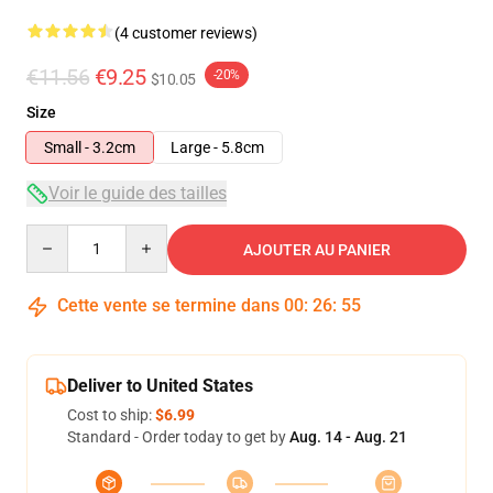
(4 customer reviews)
€11.56
€9.25
-20%
$10.05
Size
Small - 3.2cm
Large - 5.8cm
Voir le guide des tailles
Quantity
AJOUTER AU PANIER
Cette vente se termine dans
00
:
26
:
54
Deliver to United States
Cost to ship:
$6.99
Standard - Order today to get by
Aug. 14 - Aug. 21