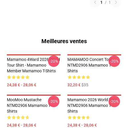
1
/
1
Meilleures ventes
Mamamoo 4Ward 2026 World
MAMAMOO Concert Tour
-20%
-20%
Tour Shirt - Mamamoo
NTMD2906 Mamamoo T-
Member Mamamoo T-Shirts
Shirts
24,38 € - 28,06 €
32,20 €
$35
MooMoo Mustache
Mamamoo 2026 World Tour
-20%
-20%
NTMD2906 Mamamoo T-
NTMD2906 Mamamoo T-
Shirts
Shirts
24,38 € - 28,06 €
24,38 € - 28,06 €