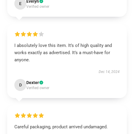
Evelyn
E
Verified owner
I absolutely love this item. It’s of high quality and
works exactly as advertised. It’s a must-have for
anyone.
Dec 14, 2024
Dexter
D
Verified owner
Careful packaging, product arrived undamaged.