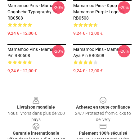
Mamamoo Pins - Mamamoo
Mamamoo Pins - Kpop
-20%
-20%
Gogobebe Typography Pin
Mamamoo Purple Logo Pin
RB0508
RB0508
9,24 € - 12,00 €
9,24 € - 12,00 €
Mamamoo Pins - Mamamoo
Mamamoo Pins - Mamamoo
-20%
-20%
Pin RB0508
Aya Pin RB0508
9,24 € - 12,00 €
9,24 € - 12,00 €
Footer
Livraison mondiale
Achetez en toute confiance
Nous livrons dans plus de 200
24/7 Protected from clicks to
pays
delivery
Garantie internationale
Paiement 100% sécurisé