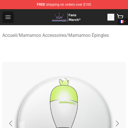
FREE
shipping on orders over $100
Mamamoo Store - Official Mamamoo Merchandise Shop
Open menu
Accueil
/
Mamamoo Accessoires
/
Mamamoo Épingles