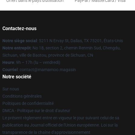
Offert dans le pays d'utilisation
PayPal / MasterCard / Visa
Contactez-nous
Notre siège social
: 5211 N Ervay St, Dallas, TX 75201, États-Unis
Notre entrepôt
: No 18, section 2, chemin Renmin Sud, Chengdu,
Sichuan, ville de Baotou, province de Sichuan, CN
Heure
: 9h – 17h (lu – vendredi)
Courriel
: contact@mamamoo.magasin
Notre société
Sur nous
Conditions générales
Politiques de confidentialité
DMCA - Politique sur le droit d'auteur
Le présent règlement entre en vigueur le jour suivant celui de sa
publication au Journal officiel de l'Union européenne. Loi sur la
transparence de la chaîne d'approvisionnement