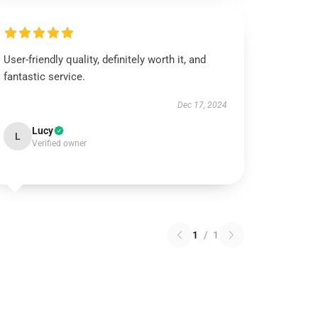
User-friendly quality, definitely worth it, and
fantastic service.
Dec 17, 2024
Lucy
L
Verified owner
1
/
1