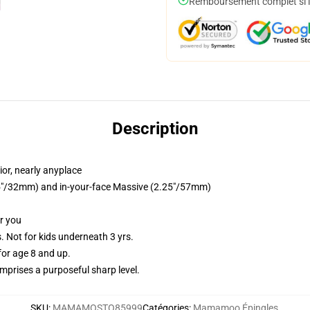
Remboursement complet si le
Description
or, nearly anyplace
1.25"/32mm) and in-your-face Massive (2.25"/57mm)
or you
Not for kids underneath 3 yrs.
or age 8 and up.
prises a purposeful sharp level.
SKU
:
MAMAMOSTO85999
Catégories
:
Mamamoo Épingles
,