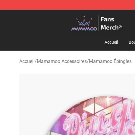
Mamamoo Store - Official Mamamoo Merchandise Sh
Accueil
Bou
Accueil
/
Mamamoo Accessoires
/
Mamamoo Épingles