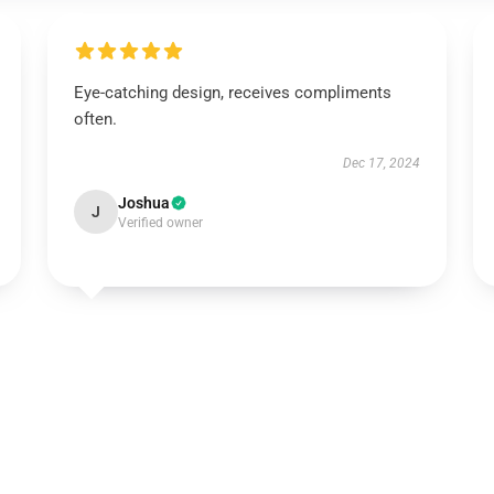
Eye-catching design, receives compliments
often.
Dec 17, 2024
Joshua
J
Verified owner