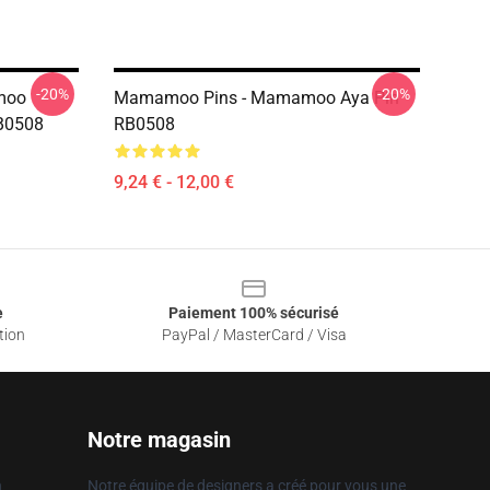
-20%
-20%
moo
Mamamoo Pins - Mamamoo Aya Pin
B0508
RB0508
9,24 € - 12,00 €
e
Paiement 100% sécurisé
tion
PayPal / MasterCard / Visa
Notre magasin
n
Notre équipe de designers a créé pour vous une