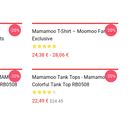
-20%
-20%
Mamamoo T-Shirt – Moomoo Fanclub
ts
Exclusive
24,38 € - 28,06 €
-20%
-20%
AMAMOO
Mamamoo Tank Tops - Mamamoo
s RB0508
Colorful Tank Top RB0508
22,49 €
$24.45