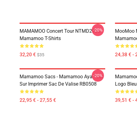
-20%
MAMAMOO Concert Tour NTMD2906
MooMoo 
Mamamoo T-Shirts
Mamamoo 
32,20 €
24,38 € - 
$35
-20%
Mamamoo Sacs - Mamamoo Aya Tout
Mamamoo 
Sur Imprimer Sac De Valise RB0508
Logo Ble
22,95 € - 27,55 €
39,51 € - 