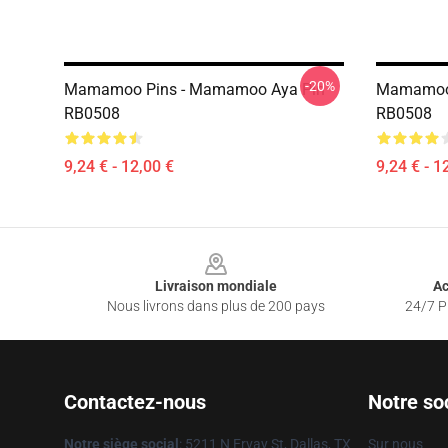
-20%
Mamamoo Pins - Mamamoo Aya Pin
Mamamoo 
RB0508
RB0508
9,24 € - 12,00 €
9,24 € - 1
Footer
Livraison mondiale
Ac
Nous livrons dans plus de 200 pays
24/7 Pr
Contactez-nous
Notre so
Notre siège social
: 5211 N Ervay St, Dallas, TX
Sur nous