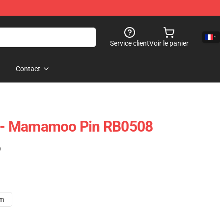
Service client
Voir le panier
Contact
- Mamamoo Pin RB0508
)
cm