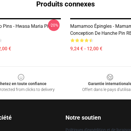
Produits connexes
-20%
Pins - Hwasa Maria Pin
Mamamoo Épingles - Mama
Conception De Hanche Pin R
2,00 €
9,24 € - 12,00 €
hetez en toute confiance
Garantie international
otected from clicks to delivery
Offert dans le pays d'utilisa
ciété
Notre soutien
Politiques d'expédition et de livraiso