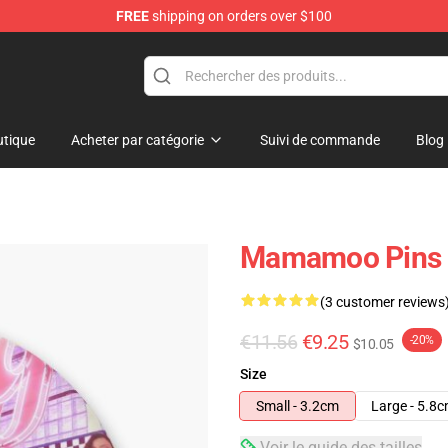
FREE
shipping on orders over $100
op
tique
Acheter par catégorie
Suivi de commande
Blog
Mamamoo Pins 
(3 customer reviews
€11.56
€9.25
-20%
$10.05
Size
Small - 3.2cm
Large - 5.8
Voir le guide des tailles