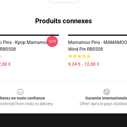
Produits connexes
-20%
Pins - Kpop Mamamoo Red
Mamamoo Pins - MAMAMOO 
 RB0508
Wind Pin RB0508
2,00 €
9,24 € - 12,00 €
hetez en toute confiance
Garantie international
otected from clicks to delivery
Offert dans le pays d'utilisa