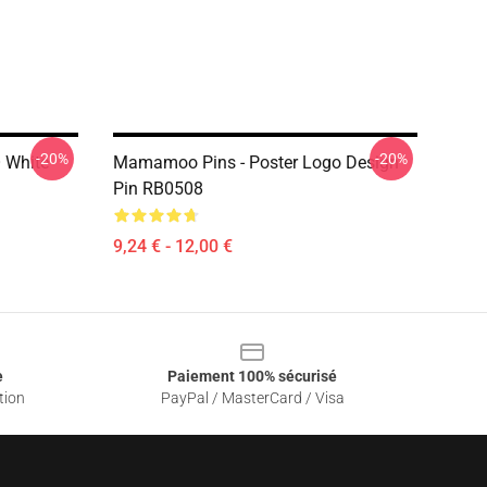
-20%
-20%
White
Mamamoo Pins - Poster Logo Design
Pin RB0508
9,24 € - 12,00 €
e
Paiement 100% sécurisé
tion
PayPal / MasterCard / Visa