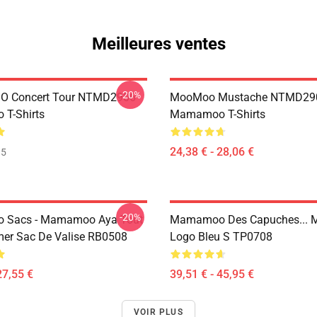
Meilleures ventes
-20%
 Concert Tour NTMD2906
MooMoo Mustache NTMD29
T-Shirts
Mamamoo T-Shirts
24,38 € - 28,06 €
35
-20%
Sacs - Mamamoo Aya Tout
Mamamoo Des Capuches...
mer Sac De Valise RB0508
Logo Bleu S TP0708
27,55 €
39,51 € - 45,95 €
VOIR PLUS