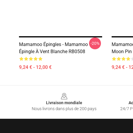
-20%
Mamamoo Épingles - Mamamoo
Mamamoo 
Épingle À Vent Blanche RB0508
Moon Pin
9,24 € - 12,00 €
9,24 € - 1
Footer
Livraison mondiale
Ac
Nous livrons dans plus de 200 pays
24/7 Pr