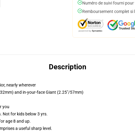
Numéro de suivi fourni pour t
Remboursement complet si le
Description
ior, nearly wherever
25"/32mm) and in-your-face Giant (2.25"/57mm)
or you
Not for kids below 3 yrs.
or age 8 and up.
prises a useful sharp level.