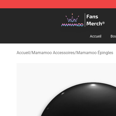
Mamamoo Store - Official Mamamoo Merchandise Sh
Accueil
Bou
Accueil
/
Mamamoo Accessoires
/
Mamamoo Épingles