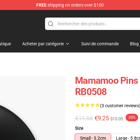
FREE
shipping on orders over $100
op
tique
Acheter par catégorie
Suivi de commande
Blog
Mamamoo Pins 
RB0508
(3 customer reviews
€11.56
€9.25
-20%
$10.05
Size
Small - 3.2cm
Large - 5.8