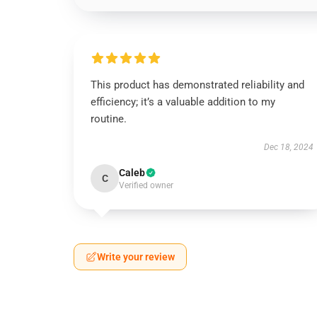
This product has demonstrated reliability and
efficiency; it’s a valuable addition to my
routine.
Dec 18, 2024
Caleb
C
Verified owner
Write your review