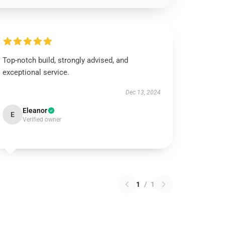
Top-notch build, strongly advised, and
exceptional service.
Dec 13, 2024
Eleanor
E
Verified owner
1
/
1