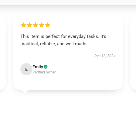
This item is perfect for everyday tasks. It’s
practical, reliable, and well-made.
Dec 13, 2024
Emily
E
Verified owner