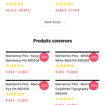
39,51 € - 45,95 €
22,95 € - 27,55 €
VOIR PLUS
Produits connexes
Mamamoo Pins - Kpop
Mamamoo Pins - MAMAMOO
-20%
-20%
Mamamoo Pin RB0508
White Wind Pin RB0508
9,24 € - 12,00 €
9,24 € - 12,00 €
Mamamoo Pins - Mamamoo
Mamamoo Pins - Mamamoo
-20%
-20%
Aya Pin RB0508
Gogobebe Typography Pin
RB0508
9,24 € - 12,00 €