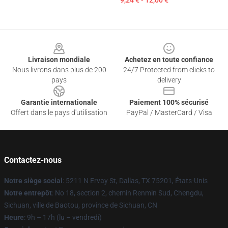
9,24 € - 12,00 €
Footer
Livraison mondiale
Achetez en toute confiance
Nous livrons dans plus de 200
24/7 Protected from clicks to
pays
delivery
Garantie internationale
Paiement 100% sécurisé
Offert dans le pays d'utilisation
PayPal / MasterCard / Visa
Contactez-nous
Notre siège social
: 5211 N Ervay St, Dallas, TX 75201, États-Unis
Notre entrepôt
: No 18, section 2, chemin Renmin Sud, Chengdu,
Sichuan, ville de Baotou, province de Sichuan, CN
Heure
: 9h – 17h (lu – vendredi)