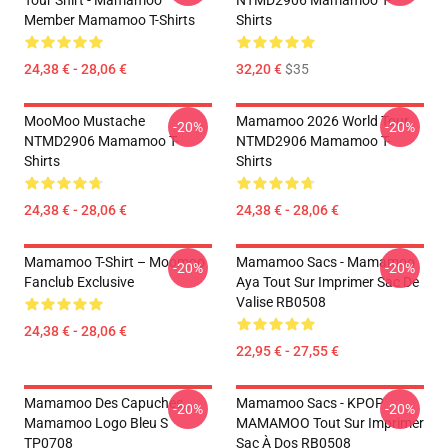
Tour Shirt - Mamamoo
NTMD2906 Mamamoo T-
Member Mamamoo T-Shirts
Shirts
24,38 € - 28,06 €
32,20 €
$35
MooMoo Mustache
Mamamoo 2026 World Tour
-20%
-20%
NTMD2906 Mamamoo T-
NTMD2906 Mamamoo T-
Shirts
Shirts
24,38 € - 28,06 €
24,38 € - 28,06 €
Mamamoo T-Shirt – Moomoo
Mamamoo Sacs - Mamamoo
-20%
-20%
Fanclub Exclusive
Aya Tout Sur Imprimer Sac De
Valise RB0508
24,38 € - 28,06 €
22,95 € - 27,55 €
Mamamoo Des Capuches...
Mamamoo Sacs - KPOP
-20%
-20%
Mamamoo Logo Bleu S
MAMAMOO Tout Sur Imprimer
TP0708
Sac À Dos RB0508