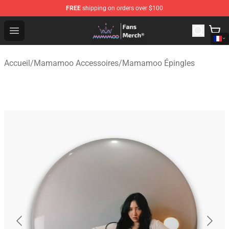
FREE
shipping on orders over $100
Mamamoo Store - Official Mamamoo Merchandise Shop
Open menu
Accueil
/
Mamamoo Accessoires
/
Mamamoo Épingles