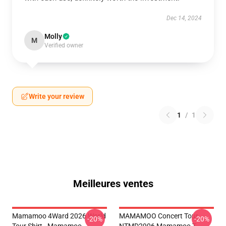
Dec 14, 2024
Molly
M
Verified owner
Write your review
1
/
1
Meilleures ventes
Mamamoo 4Ward 2026 World
MAMAMOO Concert Tour
-20%
-20%