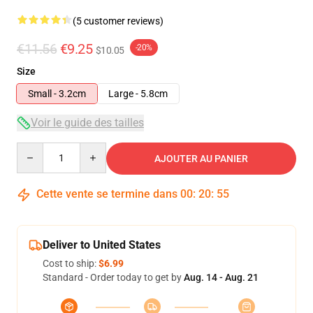
(5 customer reviews)
€11.56
€9.25
-20%
$10.05
Size
Small - 3.2cm
Large - 5.8cm
Voir le guide des tailles
Quantity
AJOUTER AU PANIER
Cette vente se termine dans
00
:
20
:
54
Deliver to United States
Cost to ship:
$6.99
Standard - Order today to get by
Aug. 14 - Aug. 21