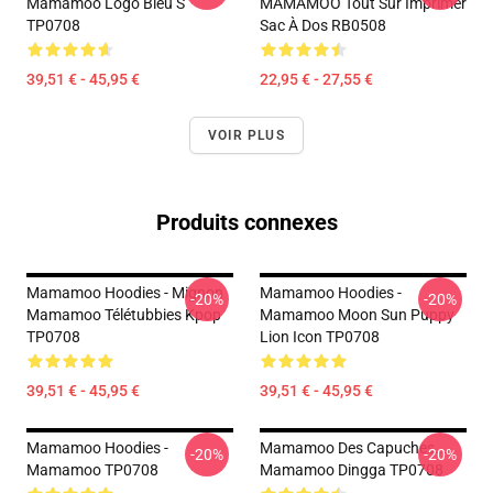
Mamamoo Logo Bleu S
MAMAMOO Tout Sur Imprimer
TP0708
Sac À Dos RB0508
39,51 € - 45,95 €
22,95 € - 27,55 €
VOIR PLUS
Produits connexes
Mamamoo Hoodies - Mignon
Mamamoo Hoodies -
-20%
-20%
Mamamoo Télétubbies Kpop
Mamamoo Moon Sun Puppy
TP0708
Lion Icon TP0708
39,51 € - 45,95 €
39,51 € - 45,95 €
Mamamoo Hoodies -
Mamamoo Des Capuches...
-20%
-20%
Mamamoo TP0708
Mamamoo Dingga TP0708