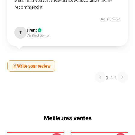
warm and cozy! It’s just as described and I highly
recommend it!
Dec 16, 2024
Trent
T
Verified owner
Write your review
1
/
1
Meilleures ventes