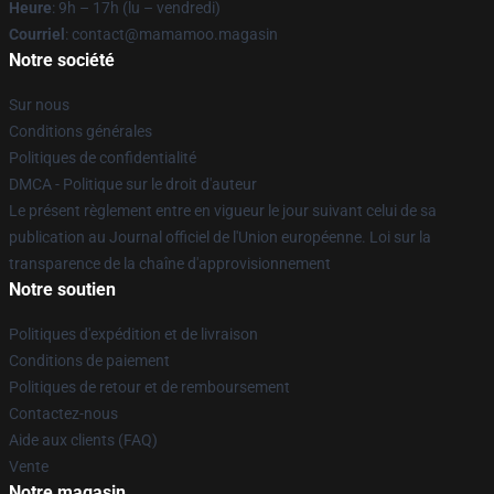
Heure
: 9h – 17h (lu – vendredi)
Courriel
: contact@mamamoo.magasin
Notre société
Sur nous
Conditions générales
Politiques de confidentialité
DMCA - Politique sur le droit d'auteur
Le présent règlement entre en vigueur le jour suivant celui de sa
publication au Journal officiel de l'Union européenne. Loi sur la
transparence de la chaîne d'approvisionnement
Notre soutien
Politiques d'expédition et de livraison
Conditions de paiement
Politiques de retour et de remboursement
Contactez-nous
Aide aux clients (FAQ)
Vente
Notre magasin