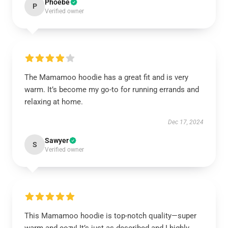
Phoebe
P
Verified owner
The Mamamoo hoodie has a great fit and is very
warm. It’s become my go-to for running errands and
relaxing at home.
Dec 17, 2024
Sawyer
S
Verified owner
This Mamamoo hoodie is top-notch quality—super