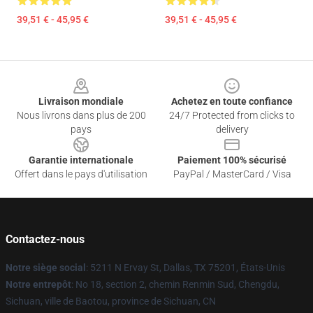
39,51 € - 45,95 €
39,51 € - 45,95 €
Footer
Livraison mondiale
Achetez en toute confiance
Nous livrons dans plus de 200
24/7 Protected from clicks to
pays
delivery
Garantie internationale
Paiement 100% sécurisé
Offert dans le pays d'utilisation
PayPal / MasterCard / Visa
Contactez-nous
Notre siège social
: 5211 N Ervay St, Dallas, TX 75201, États-Unis
Notre entrepôt
: No 18, section 2, chemin Renmin Sud, Chengdu,
Sichuan, ville de Baotou, province de Sichuan, CN