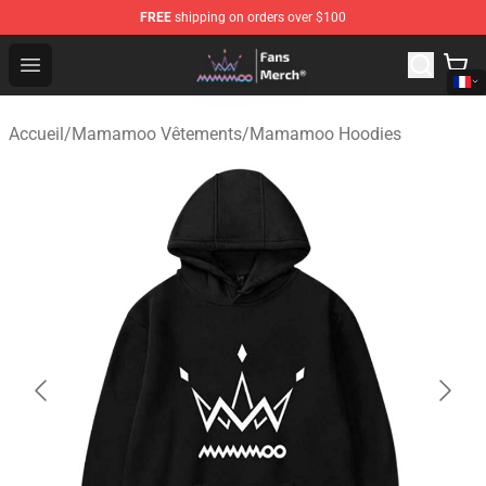
FREE
shipping on orders over $100
Mamamoo Store - Official Mamamoo Merchandise Shop
Open menu
Accueil
/
Mamamoo Vêtements
/
Mamamoo Hoodies