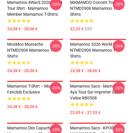
Mamamoo 4Ward 2026 World
MAMAMOO Concert Tour
-20%
-20%
Tour Shirt - Mamamoo
NTMD2906 Mamamoo T-
Member Mamamoo T-Shirts
Shirts
24,38 € - 28,06 €
32,20 €
$35
MooMoo Mustache
Mamamoo 2026 World Tour
-20%
-20%
NTMD2906 Mamamoo T-
NTMD2906 Mamamoo T-
Shirts
Shirts
24,38 € - 28,06 €
24,38 € - 28,06 €
Mamamoo T-Shirt – Moomoo
Mamamoo Sacs - Mamamoo
-20%
-20%
Fanclub Exclusive
Aya Tout Sur Imprimer Sac De
Valise RB0508
24,38 € - 28,06 €
22,95 € - 27,55 €
Mamamoo Des Capuches...
Mamamoo Sacs - KPOP
-20%
-20%