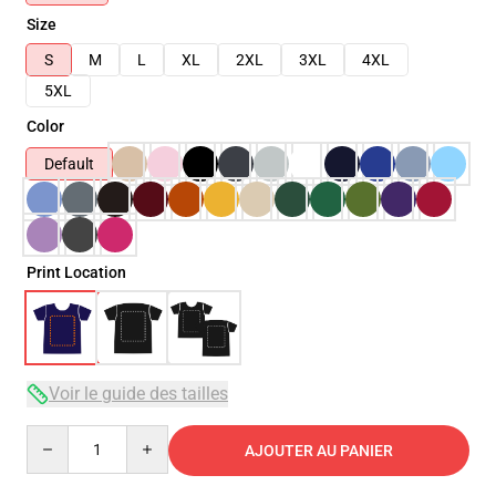
Size
S
M
L
XL
2XL
3XL
4XL
5XL
Color
Default
Print Location
Voir le guide des tailles
Quantity
AJOUTER AU PANIER