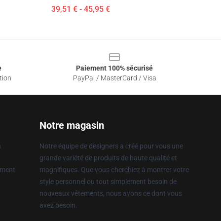
39,51 € - 45,95 €
e
Paiement 100% sécurisé
tion
PayPal / MasterCard / Visa
Notre magasin
n
Notre équipe de designers a créé pour vous une
grande variété de produits de haute qualité et
ement
magnifiques. Que vous cherchiez à montrer votre
style personnel ou tout simplement besoin de
nouveaux vêtements, nous avons ce dont vous
avez besoin.