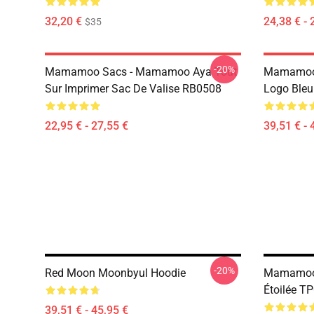
32,20 €
24,38 € - 
$35
-20%
Mamamoo Sacs - Mamamoo Aya Tout
Mamamoo 
Sur Imprimer Sac De Valise RB0508
Logo Ble
22,95 € - 27,55 €
39,51 € - 
-20%
Red Moon Moonbyul Hoodie
Mamamoo 
Étoilée T
39,51 € - 45,95 €