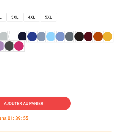
L
3XL
4XL
5XL
AJOUTER AU PANIER
dans
01
:
39
:
54