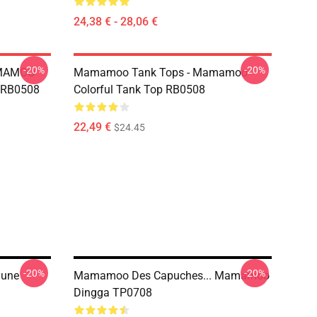
24,38 € - 28,06 €
-20%
-20%
AMAMOO
Mamamoo Tank Tops - Mamamoo
s RB0508
Colorful Tank Top RB0508
22,49 €
$24.45
-20%
-20%
aune
Mamamoo Des Capuches... Mamamoo
Dingga TP0708