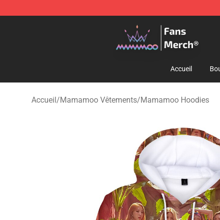
Mamamoo Store - Official Mamamoo Merchandise Sh
Accueil
Bou
Accueil
/
Mamamoo Vêtements
/
Mamamoo Hoodies