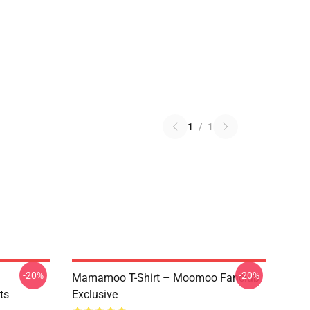
1
/
1
-20%
-20%
Mamamoo T-Shirt – Moomoo Fanclub
ts
Exclusive