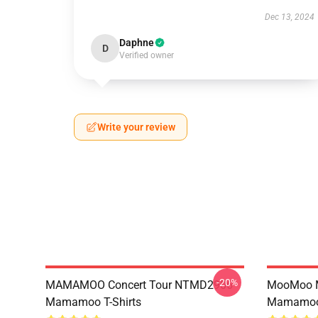
Dec 13, 2024
Daphne
D
Verified owner
Write your review
-20%
MAMAMOO Concert Tour NTMD2906
MooMoo 
Mamamoo T-Shirts
Mamamoo 