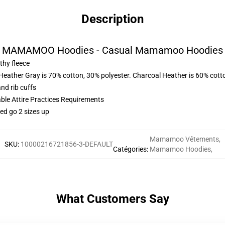
Description
MAMAMOO Hoodies - Casual Mamamoo Hoodies
thy fleece
 Heather Gray is 70% cotton, 30% polyester. Charcoal Heather is 60% cott
nd rib cuffs
able Attire Practices Requirements
ed go 2 sizes up
Mamamoo Vêtements
,
SKU
:
10000216721856-3-DEFAULT
Catégories
:
Mamamoo Hoodies
,
What Customers Say