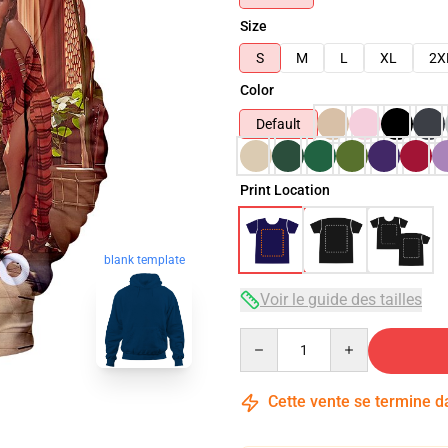
Size
S
M
L
XL
2X
Color
Default
Print Location
blank template
Voir le guide des tailles
Quantity
Cette vente se termine 