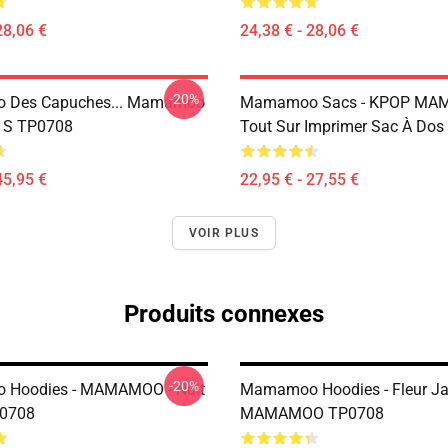
28,06 €
24,38 € - 28,06 €
-20%
Des Capuches... Mamamoo
Mamamoo Sacs - KPOP M
u S TP0708
Tout Sur Imprimer Sac À Do
45,95 €
22,95 € - 27,55 €
VOIR PLUS
Produits connexes
-20%
Hoodies - MAMAMOO - Nuit
Mamamoo Hoodies - Fleur J
P0708
MAMAMOO TP0708