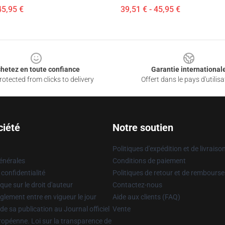
45,95 €
39,51 € - 45,95 €
hetez en toute confiance
Garantie international
otected from clicks to delivery
Offert dans le pays d'utilisa
ciété
Notre soutien
Politiques d'expédition et de livraiso
énérales
Conditions de paiement
 confidentialité
Politiques de retour et de rembours
que sur le droit d'auteur
Contactez-nous
glement entre en vigueur le jour
Aide aux clients (FAQ)
 de sa publication au Journal officiel
Vente
uropéenne. Loi sur la transparence de