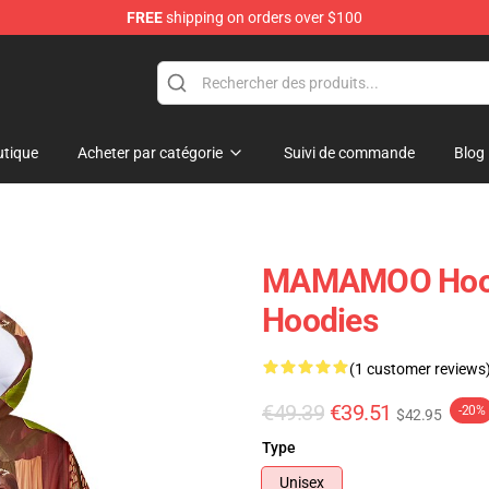
FREE
shipping on orders over $100
op
tique
Acheter par catégorie
Suivi de commande
Blog
MAMAMOO Hood
Hoodies
(1 customer reviews
€49.39
€39.51
-20%
$42.95
Type
Unisex