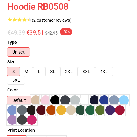
Hoodie RB0508
(2 customer reviews)
€49.39
€39.51
-20%
$42.95
Type
Unisex
Size
S
M
L
XL
2XL
3XL
4XL
5XL
Color
Default
Print Location