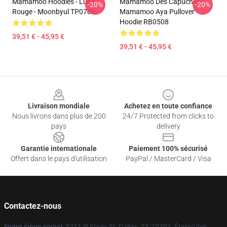
Mamamoo Hoodies - Lune
Mamamoo Des Capuches...
-20%
-20%
Rouge - Moonbyul TP0708
Mamamoo Aya Pullover
Hoodie RB0508
39,51 € - 45,95 €
39,51 € - 45,95 €
Footer
Livraison mondiale
Achetez en toute confiance
Nous livrons dans plus de 200
24/7 Protected from clicks to
pays
delivery
Garantie internationale
Paiement 100% sécurisé
Offert dans le pays d'utilisation
PayPal / MasterCard / Visa
Contactez-nous
Notre siège social
: 5211 N Ervay St, Dallas, TX 75201, États-Unis