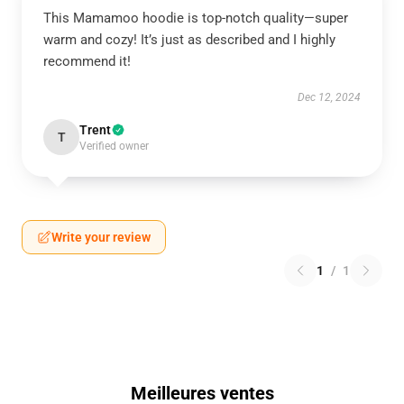
This Mamamoo hoodie is top-notch quality—super
warm and cozy! It’s just as described and I highly
recommend it!
Dec 12, 2024
Trent
T
Verified owner
Write your review
1
/
1
Meilleures ventes