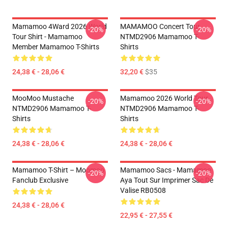
Mamamoo 4Ward 2026 World
MAMAMOO Concert Tour
-20%
-20%
Tour Shirt - Mamamoo
NTMD2906 Mamamoo T-
Member Mamamoo T-Shirts
Shirts
24,38 € - 28,06 €
32,20 €
$35
MooMoo Mustache
Mamamoo 2026 World Tour
-20%
-20%
NTMD2906 Mamamoo T-
NTMD2906 Mamamoo T-
Shirts
Shirts
24,38 € - 28,06 €
24,38 € - 28,06 €
Mamamoo T-Shirt – Moomoo
Mamamoo Sacs - Mamamoo
-20%
-20%
Fanclub Exclusive
Aya Tout Sur Imprimer Sac De
Valise RB0508
24,38 € - 28,06 €
22,95 € - 27,55 €