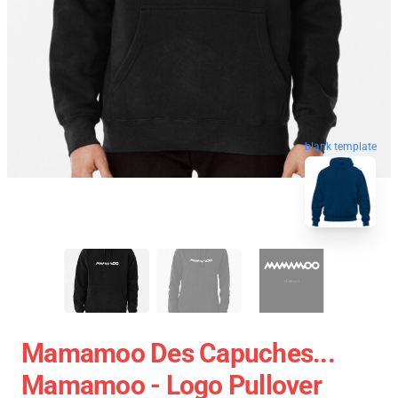
blank template
Mamamoo Des Capuches...
Mamamoo - Logo Pullover