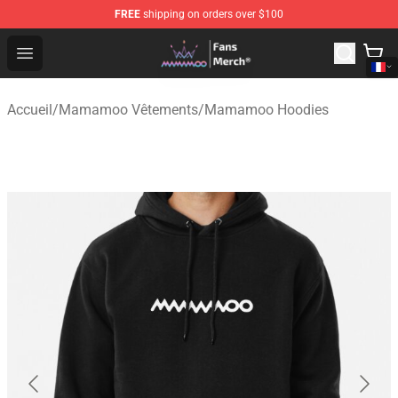
FREE
shipping on orders over $100
Mamamoo Store - Official Mamamoo Merchandise Shop
Open menu
Accueil
/
Mamamoo Vêtements
/
Mamamoo Hoodies