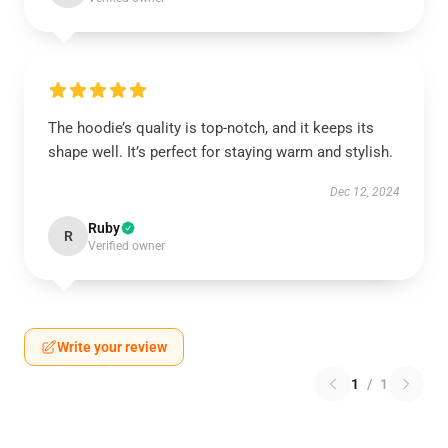
The hoodie’s quality is top-notch, and it keeps its
shape well. It’s perfect for staying warm and stylish.
Dec 12, 2024
Ruby
R
Verified owner
Write your review
1
/
1