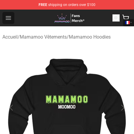
FREE
shipping on orders over $100
Mamamoo Store - Official Mamamoo Merchandise Shop
Open menu
Accueil
/
Mamamoo Vêtements
/
Mamamoo Hoodies