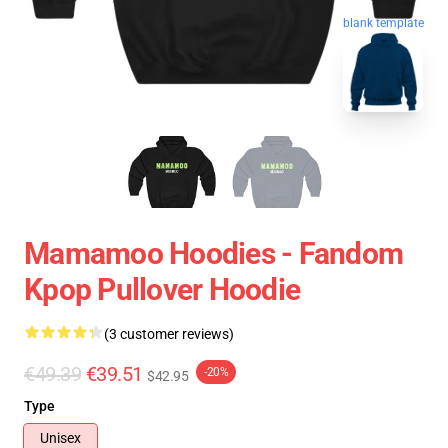
blank template
Mamamoo Hoodies - Fandom
Kpop Pullover Hoodie
(3 customer reviews)
€49.39
€39.51
-20%
$42.95
Type
Unisex