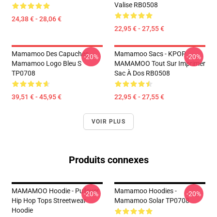
Valise RB0508
24,38 € - 28,06 €
22,95 € - 27,55 €
Mamamoo Des Capuches...
Mamamoo Sacs - KPOP
-20%
-20%
Mamamoo Logo Bleu S
MAMAMOO Tout Sur Imprimer
TP0708
Sac À Dos RB0508
39,51 € - 45,95 €
22,95 € - 27,55 €
VOIR PLUS
Produits connexes
MAMAMOO Hoodie - Pullover
Mamamoo Hoodies -
-20%
-20%
Hip Hop Tops Streetwear
Mamamoo Solar TP0708
Hoodie