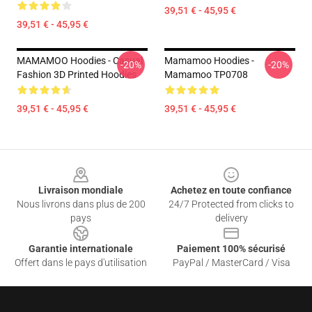
39,51 € - 45,95 €
39,51 € - 45,95 €
MAMAMOO Hoodies - Casual
Mamamoo Hoodies -
-20%
-20%
Fashion 3D Printed Hoodies
Mamamoo TP0708
39,51 € - 45,95 €
39,51 € - 45,95 €
Footer
Livraison mondiale
Achetez en toute confiance
Nous livrons dans plus de 200
24/7 Protected from clicks to
pays
delivery
Garantie internationale
Paiement 100% sécurisé
Offert dans le pays d'utilisation
PayPal / MasterCard / Visa