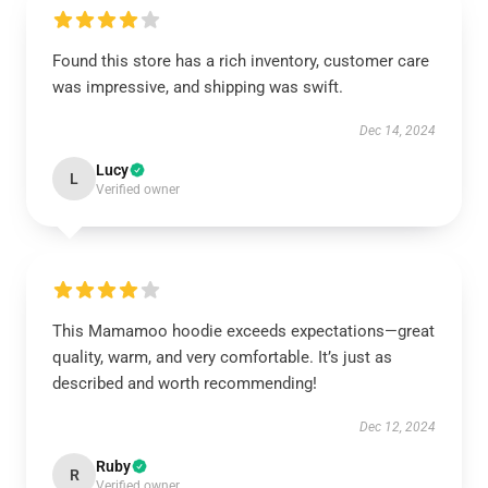
Found this store has a rich inventory, customer care
was impressive, and shipping was swift.
Dec 14, 2024
Lucy
L
Verified owner
This Mamamoo hoodie exceeds expectations—great
quality, warm, and very comfortable. It’s just as
described and worth recommending!
Dec 12, 2024
Ruby
R
Verified owner