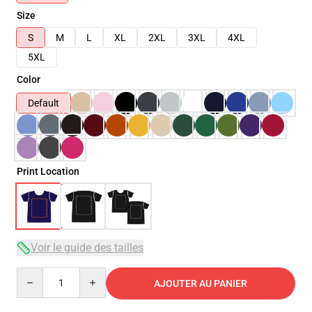
Size
S
M
L
XL
2XL
3XL
4XL
5XL
Color
Default
Print Location
Voir le guide des tailles
Quantity
AJOUTER AU PANIER