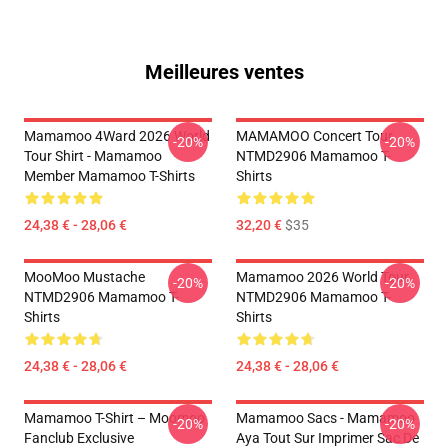
Meilleures ventes
Mamamoo 4Ward 2026 World
MAMAMOO Concert Tour
-20%
-20%
Tour Shirt - Mamamoo
NTMD2906 Mamamoo T-
Member Mamamoo T-Shirts
Shirts
24,38 € - 28,06 €
32,20 €
$35
MooMoo Mustache
Mamamoo 2026 World Tour
-20%
-20%
NTMD2906 Mamamoo T-
NTMD2906 Mamamoo T-
Shirts
Shirts
24,38 € - 28,06 €
24,38 € - 28,06 €
Mamamoo T-Shirt – Moomoo
Mamamoo Sacs - Mamamoo
-20%
-20%
Fanclub Exclusive
Aya Tout Sur Imprimer Sac De