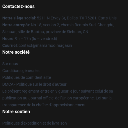
Contactez-nous
Notre siège social
: 5211 N Ervay St, Dallas, TX 75201, États-Unis
Notre entrepôt
: No 18, section 2, chemin Renmin Sud, Chengdu,
Sichuan, ville de Baotou, province de Sichuan, CN
Heure
: 9h – 17h (lu – vendredi)
Courriel
: contact@mamamoo.magasin
Notre société
Sur nous
Conditions générales
Politiques de confidentialité
DMCA - Politique sur le droit d'auteur
Le présent règlement entre en vigueur le jour suivant celui de sa
publication au Journal officiel de l'Union européenne. Loi sur la
transparence de la chaîne d'approvisionnement
Notre soutien
Politiques d'expédition et de livraison