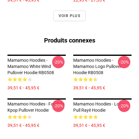
39,51 € - 45,95 €
22,95 € - 27,55 €
VOIR PLUS
Produits connexes
Mamamoo Hoodies -
Mamamoo Hoodies -
-20%
-20%
Mamamoo White Wind
Mamamoo Logo Pullover
Pullover Hoodie RB0508
Hoodie RB0508
39,51 € - 45,95 €
39,51 € - 45,95 €
Mamamoo Hoodies - Fandom
Mamamoo Hoodies - Logo
-20%
-20%
Kpop Pullover Hoodie
Pull Rayé Hoodie
39,51 € - 45,95 €
39,51 € - 45,95 €