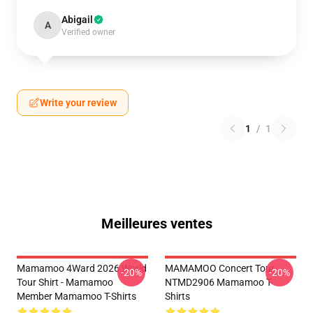
Abigail
A
Verified owner
Write your review
1
/
1
Meilleures ventes
Mamamoo 4Ward 2026 World
MAMAMOO Concert Tour
-20%
-20%
Tour Shirt - Mamamoo
NTMD2906 Mamamoo T-
Member Mamamoo T-Shirts
Shirts