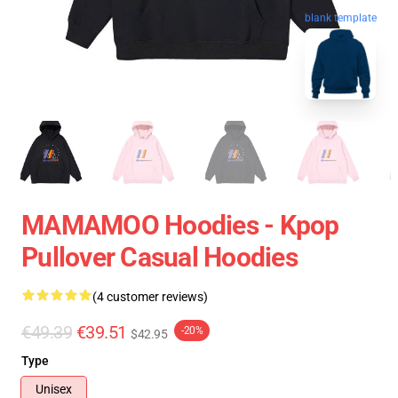
blank template
MAMAMOO Hoodies - Kpop
Pullover Casual Hoodies
(4 customer reviews)
€49.39
€39.51
-20%
$42.95
Type
Unisex