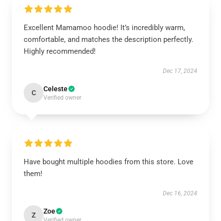
Excellent Mamamoo hoodie! It’s incredibly warm,
comfortable, and matches the description perfectly.
Highly recommended!
Dec 17, 2024
Celeste
C
Verified owner
Have bought multiple hoodies from this store. Love
them!
Dec 16, 2024
Zoe
Z
Verified owner