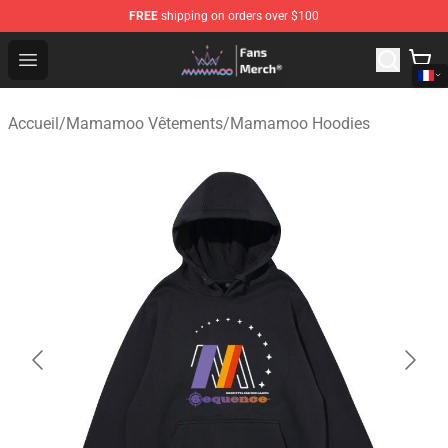
FREE
shipping on orders over $100
Mamamoo Store - Official Mamamoo Merchandise Shop
Open menu
Accueil
/
Mamamoo Vêtements
/
Mamamoo Hoodies