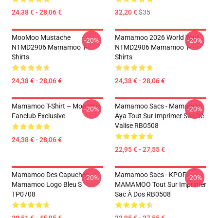
24,38 € - 28,06 €
32,20 €
$35
MooMoo Mustache
Mamamoo 2026 World Tour
-20%
-20%
NTMD2906 Mamamoo T-
NTMD2906 Mamamoo T-
Shirts
Shirts
24,38 € - 28,06 €
24,38 € - 28,06 €
Mamamoo T-Shirt – Moomoo
Mamamoo Sacs - Mamamoo
-20%
-20%
Fanclub Exclusive
Aya Tout Sur Imprimer Sac De
Valise RB0508
24,38 € - 28,06 €
22,95 € - 27,55 €
Mamamoo Des Capuches...
Mamamoo Sacs - KPOP
-20%
-20%
Mamamoo Logo Bleu S
MAMAMOO Tout Sur Imprimer
TP0708
Sac À Dos RB0508