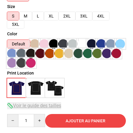
Size
S
M
L
XL
2XL
3XL
4XL
5XL
Color
Default
Print Location
Voir le guide des tailles
Quantity
AJOUTER AU PANIER