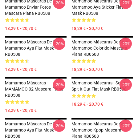
Mamamoo Máscaras De Cara -
Mamamoo Máscaras De Cara -
-20%
-20%
Mamamoo Enviar Fotos
Mamamoo Aya Sticker Flat
Mascara Plana RB0508
Mask RB0508
18,29 € - 20,70 €
18,29 € - 20,70 €
Mamamoo Máscaras De Cara -
Mamamoo Máscaras De Cara -
-20%
-20%
Mamamoo Aya Flat Mask
Mamamoo Colorido Mascara
RB0508
Plana RB0508
18,29 € - 20,70 €
18,29 € - 20,70 €
Mamamoo Máscaras -
Mamamoo Máscaras - Solar
-20%
-20%
MAMAMOO 02 Mascara Plana
Spit It Out Flat Mask RB0508
RB0508
18,29 € - 20,70 €
18,29 € - 20,70 €
Mamamoo Máscaras De Cara -
Mamamoo Máscaras De Cara -
-20%
-20%
Mamamoo Aya Flat Mask
Mamamoo Kpop Mascara
RB0508
Plana RB0508