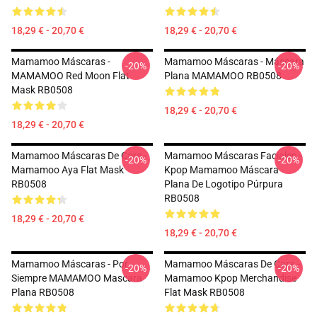
18,29 € - 20,70 €
18,29 € - 20,70 €
Mamamoo Máscaras -
Mamamoo Máscaras - Máscara
-20%
-20%
MAMAMOO Red Moon Flat
Plana MAMAMOO RB0508
Mask RB0508
18,29 € - 20,70 €
18,29 € - 20,70 €
Mamamoo Máscaras De Cara -
Mamamoo Máscaras Faciales -
-20%
-20%
Mamamoo Aya Flat Mask
Kpop Mamamoo Máscara
RB0508
Plana De Logotipo Púrpura
RB0508
18,29 € - 20,70 €
18,29 € - 20,70 €
Mamamoo Máscaras - Por
Mamamoo Máscaras De Cara -
-20%
-20%
Siempre MAMAMOO Mascara
Mamamoo Kpop Merchandise
Plana RB0508
Flat Mask RB0508