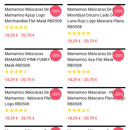
Mamamoo Máscaras De Cara -
Mamamoo Máscaras De Cara -
-20%
-20%
Mamamoo Kpop Logo
Moonbyul Oscuro Lado De La
Merchandise Flat Mask RB0508
Luna Rojo Logo Mascara Plana
RB0508
18,29 € - 20,70 €
18,29 € - 20,70 €
Mamamoo Máscaras
Mamamoo Máscaras De Cara -
-20%
-20%
MAMAMOO PINK FUNKY Flat
Mamamoo Aya Flat Mask
Mask RB0508
RB0508
18,29 € - 20,70 €
18,29 € - 20,70 €
Mamamoo Máscaras De Cara -
Mamamoo Máscaras - VENTA -
-20%
-20%
Mamamoo - Máscara Plana De
Mamamoo Máscara Plana Logo
Logo RB0508
RB0508
18,29 € - 20,70 €
18,29 € - 20,70 €