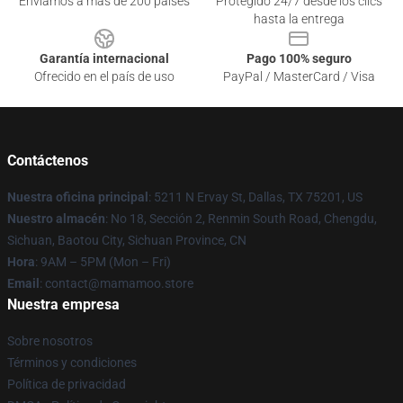
Enviamos a más de 200 países
Protegido 24/7 desde los clics
hasta la entrega
Garantía internacional
Pago 100% seguro
Ofrecido en el país de uso
PayPal / MasterCard / Visa
Contáctenos
Nuestra oficina principal
: 5211 N Ervay St, Dallas, TX 75201, US
Nuestro almacén
: No 18, Sección 2, Renmin South Road, Chengdu,
Sichuan, Baotou City, Sichuan Province, CN
Hora
: 9AM – 5PM (Mon – Fri)
Email
: contact@mamamoo.store
Nuestra empresa
Sobre nosotros
Términos y condiciones
Política de privacidad