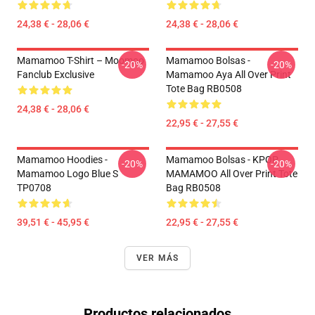
24,38 € - 28,06 €
24,38 € - 28,06 €
Mamamoo T-Shirt – Moomoo
Mamamoo Bolsas -
-20%
-20%
Fanclub Exclusive
Mamamoo Aya All Over Print
Tote Bag RB0508
24,38 € - 28,06 €
22,95 € - 27,55 €
Mamamoo Hoodies -
Mamamoo Bolsas - KPOP
-20%
-20%
Mamamoo Logo Blue S
MAMAMOO All Over Print Tote
TP0708
Bag RB0508
39,51 € - 45,95 €
22,95 € - 27,55 €
VER MÁS
Productos relacionados