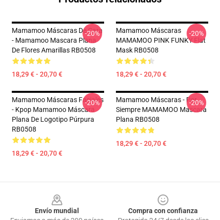
Mamamoo Máscaras De Cara
Mamamoo Máscaras
-20%
-20%
- Mamamoo Mascara Plana
MAMAMOO PINK FUNKY Flat
De Flores Amarillas RB0508
Mask RB0508
18,29 € - 20,70 €
18,29 € - 20,70 €
Mamamoo Máscaras Faciales
Mamamoo Máscaras - Por
-20%
-20%
- Kpop Mamamoo Máscara
Siempre MAMAMOO Mascara
Plana De Logotipo Púrpura
Plana RB0508
RB0508
18,29 € - 20,70 €
18,29 € - 20,70 €
Footer
Envío mundial
Compra con confianza