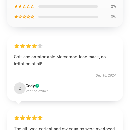
★★☆☆☆
0%
★☆☆☆☆
0%
Soft and comfortable Mamamoo face mask, no
irritation at all!
Dec 18, 2024
Cody
C
Verified owner
The gift was perfect and my cousins were overjoyed