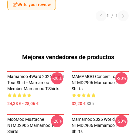
Write your review
1
/
1
Mejores vendedores de productos
Mamamoo 4Ward 2026 World
MAMAMOO Concert Tour
-20%
-20%
Tour Shirt - Mamamoo
NTMD2906 Mamamoo T-
Member Mamamoo T-Shirts
Shirts
24,38 € - 28,06 €
32,20 €
$35
MooMoo Mustache
Mamamoo 2026 World Tour
-20%
-20%
NTMD2906 Mamamoo T-
NTMD2906 Mamamoo T-
Shirts
Shirts