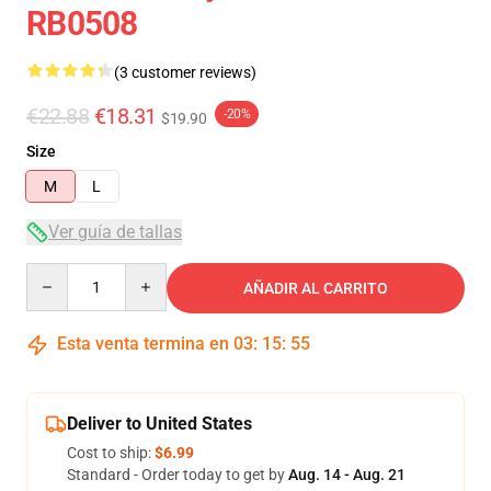
RB0508
(3 customer reviews)
€22.88
€18.31
-20%
$19.90
Size
M
L
Ver guía de tallas
Quantity
AÑADIR AL CARRITO
Esta venta termina en
03
:
15
:
54
Deliver to United States
Cost to ship:
$6.99
Standard - Order today to get by
Aug. 14 - Aug. 21