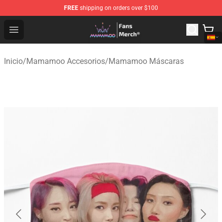
FREE
shipping on orders over $100
Mamamoo Store - Official Mamamoo Merchandise Shop
Open menu
Inicio
/
Mamamoo Accesorios
/
Mamamoo Máscaras