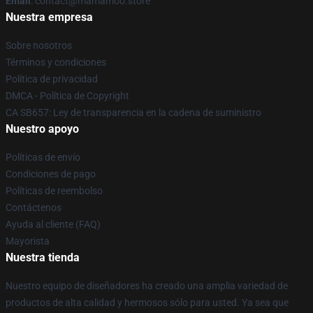
Email
: contact@mamamoo.store
Nuestra empresa
Sobre nosotros
Términos y condiciones
Política de privacidad
DMCA - Política de Copyright
CA SB657: Ley de transparencia en la cadena de suministro
Nuestro apoyo
Políticas de envío
Condiciones de pago
Políticas de reembolso
Contáctenos
Ayuda al cliente (FAQ)
Mayorista
Nuestra tienda
Nuestro equipo de diseñadores ha creado una amplia variedad de
productos de alta calidad y hermosos sólo para usted. Ya sea que