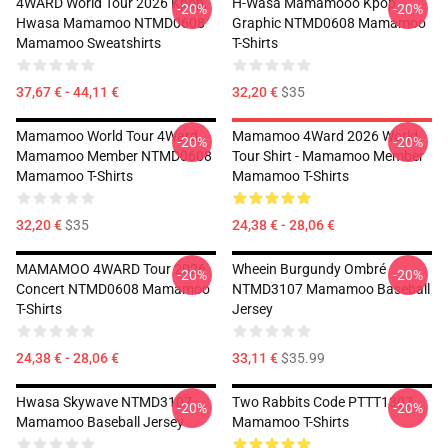
4WARD World Tour 2026 Kpop,
H-Wasa Mamamooo Kpop
-20%
-20%
Hwasa Mamamoo NTMD0608
Graphic NTMD0608 Mamamoo
Mamamoo Sweatshirts
T-Shirts
37,67 € - 44,11 €
32,20 €
$35
Mamamoo World Tour 4Ward,
Mamamoo 4Ward 2026 World
-20%
-20%
Mamamoo Member NTMD0608
Tour Shirt - Mamamoo Member
Mamamoo T-Shirts
Mamamoo T-Shirts
32,20 €
$35
24,38 € - 28,06 €
MAMAMOO 4WARD Tour 2026
Wheein Burgundy Ombré
-20%
-20%
Concert NTMD0608 Mamamoo
NTMD3107 Mamamoo Baseball
T-Shirts
Jersey
24,38 € - 28,06 €
33,11 €
$35.99
Hwasa Skywave NTMD3107
Two Rabbits Code PTTT1307
-20%
-20%
Mamamoo Baseball Jersey
Mamamoo T-Shirts