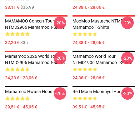
33,11 €
$35.99
24,38 € - 28,06 €
MAMAMOO Concert Tour
MooMoo Mustache NTMD2906
-20%
-20%
NTMD2906 Mamamoo T-Shirts
Mamamoo T-Shirts
32,20 €
$35
24,38 € - 28,06 €
Mamamoo 2026 World Tour
Mamamoo World Tour
-20%
-20%
NTMD2906 Mamamoo T-Shirts
NTMD1906 Mamamoo T-Shirts
24,38 € - 28,06 €
24,38 € - 28,06 €
Mamamoo Hwasa Hoodie
Red Moon Moonbyul Hoodie
-20%
-20%
39,51 € - 45,95 €
39,51 € - 45,95 €