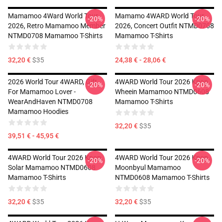
Mamamoo 4Ward World Tour
Mamamo 4WARD World Tour
-20%
-20%
2026, Retro Mamamoo Member
2026, Concert Outfit NTMD0708
NTMD0708 Mamamoo T-Shirts
Mamamoo T-Shirts
32,20 €
$35
24,38 € - 28,06 €
2026 World Tour 4WARD, Gift
4WARD World Tour 2026 Kpop,
-20%
-20%
For Mamamoo Lover -
Wheein Mamamoo NTMD0608
WearAndHaven NTMD0708
Mamamoo T-Shirts
Mamamoo Hoodies
32,20 €
$35
39,51 € - 45,95 €
4WARD World Tour 2026 Kpop,
4WARD World Tour 2026 Kpop,
-20%
-20%
Solar Mamamoo NTMD0608
Moonbyul Mamamoo
Mamamoo T-Shirts
NTMD0608 Mamamoo T-Shirts
32,20 €
$35
32,20 €
$35