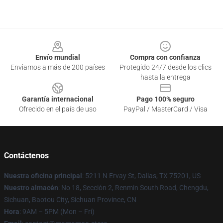
Footer
Envío mundial
Compra con confianza
Enviamos a más de 200 países
Protegido 24/7 desde los clics
hasta la entrega
Garantía internacional
Pago 100% seguro
Ofrecido en el país de uso
PayPal / MasterCard / Visa
Contáctenos
Nuestra oficina principal
: 5211 N Ervay St, Dallas, TX 75201, US
Nuestro almacén
: No 18, Sección 2, Renmin South Road, Chengdu,
Sichuan, Baotou City, Sichuan Province, CN
Hora
: 9AM – 5PM (Mon – Fri)