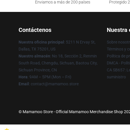
Enviamos a más de 200 países
Protegido 2
Contáctenos
Nuestra
Nuestra oficina principal
: 5211 N Ervay St,
Sobre nosot
Dallas, TX 75201, US
Términos y c
Nuestro almacén
: No 18, Sección 2, Renmin
Política de p
South Road, Chengdu, Sichuan, Baotou City,
DMCA - Polít
Sichuan Province, CN
CA SB657: Le
Hora
: 9AM – 5PM (Mon – Fri)
suministro
Email
: contact@mamamoo.store
© Mamamoo Store - Official Mamamoo Merchandise Shop 2026 