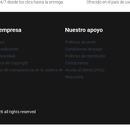
4/7 desde los clics hasta la entrega
Ofrecido en el país de us
 empresa
Nuestro apoyo
ros
Políticas de envío
ondiciones
Condiciones de pago
rivacidad
Políticas de reembolso
ica de Copyright
Contáctenos
y de transparencia en la cadena de
Ayuda al cliente (FAQ)
Mayorista
all rights reserved