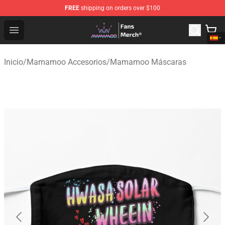
FREE
shipping on orders over $100
Mamamoo Store - Official Mamamoo Merchandise Shop
Open menu
Inicio
/
Mamamoo Accesorios
/
Mamamoo Máscaras