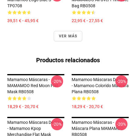
TP0708
Bag RB0508
39,51 € - 45,95 €
22,95 € - 27,55 €
VER MÁS
Productos relacionados
Mamamoo Máscaras -
Mamamoo Máscaras De Cara
-20%
-20%
MAMAMOO Red Moon Flat
- Mamamoo Colorido Mascara
Mask RB0508
Plana RB0508
18,29 € - 20,70 €
18,29 € - 20,70 €
Mamamoo Máscaras De Cara
Mamamoo Máscaras -
-20%
-20%
- Mamamoo Kpop
Máscara Plana MAMAMOO
Merchandise Flat Mask
RB0508