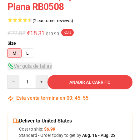
Plana RB0508
(2 customer reviews)
€22.88
€18.31
-20%
$19.90
Size
M
L
Ver guía de tallas
Quantity
AÑADIR AL CARRITO
Esta venta termina en
00
:
45
:
54
Deliver to United States
Cost to ship:
$6.99
Standard - Order today to get by
Aug. 16 - Aug. 23