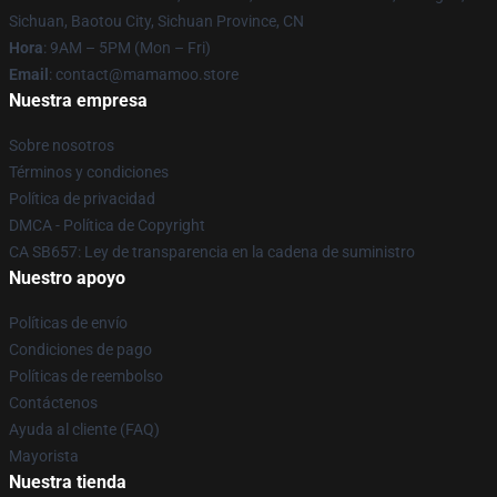
Sichuan, Baotou City, Sichuan Province, CN
Hora
: 9AM – 5PM (Mon – Fri)
Email
: contact@mamamoo.store
Nuestra empresa
Sobre nosotros
Términos y condiciones
Política de privacidad
DMCA - Política de Copyright
CA SB657: Ley de transparencia en la cadena de suministro
Nuestro apoyo
Políticas de envío
Condiciones de pago
Políticas de reembolso
Contáctenos
Ayuda al cliente (FAQ)
Mayorista
Nuestra tienda