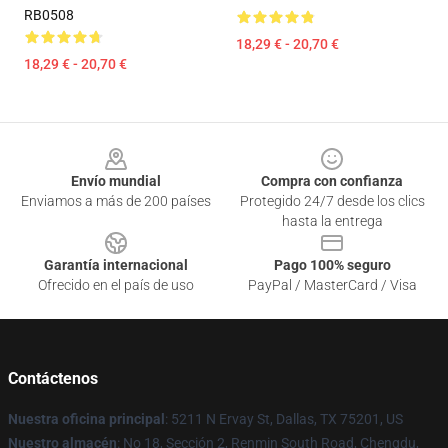
RB0508
18,29 € - 20,70 €
18,29 € - 20,70 €
Footer
Envío mundial
Compra con confianza
Enviamos a más de 200 países
Protegido 24/7 desde los clics
hasta la entrega
Garantía internacional
Pago 100% seguro
Ofrecido en el país de uso
PayPal / MasterCard / Visa
Contáctenos
Nuestra oficina principal
: 5211 N Ervay St, Dallas, TX 75201, US
Nuestro almacén
: No 18, Sección 2, Renmin South Road, Chengdu,