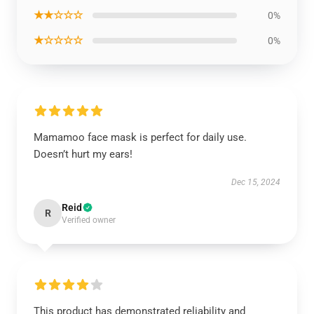
★★☆☆☆
0%
★☆☆☆☆
0%
Mamamoo face mask is perfect for daily use.
Doesn’t hurt my ears!
Dec 15, 2024
Reid
R
Verified owner
This product has demonstrated reliability and