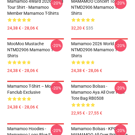
Mamamoo 4Ward 2026 World
MAMAMOO Concert Tour
-20%
-20%
Tour Shirt - Mamamoo
NTMD2906 Mamamoo T-
Member Mamamoo T-Shirts
Shirts
24,38 € - 28,06 €
32,20 €
$35
MooMoo Mustache
Mamamoo 2026 World Tour
-20%
-20%
NTMD2906 Mamamoo T-
NTMD2906 Mamamoo T-
Shirts
Shirts
24,38 € - 28,06 €
24,38 € - 28,06 €
Mamamoo T-Shirt – Moomoo
Mamamoo Bolsas -
-20%
-20%
Fanclub Exclusive
Mamamoo Aya All Over Print
Tote Bag RB0508
24,38 € - 28,06 €
22,95 € - 27,55 €
Mamamoo Hoodies -
Mamamoo Bolsas - KPOP
-20%
-20%
Mamamoo Logo Blue S
MAMAMOO All Over Print Tote