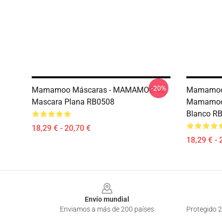
-20%
Mamamoo Máscaras - MAMAMOO 02
Mamamoo 
Mascara Plana RB0508
Mamamoo 
Blanco R
18,29 € - 20,70 €
18,29 € - 
Footer
Envío mundial
Enviamos a más de 200 países
Protegido 2