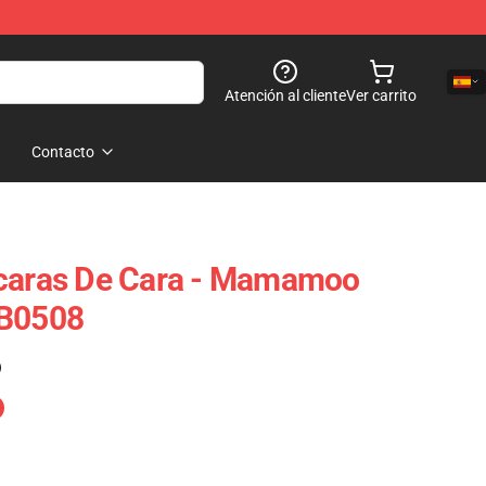
Atención al cliente
Ver carrito
Contacto
ras De Cara - Mamamoo
RB0508
)