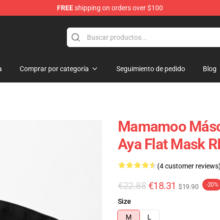
FREE
shipping on orders over $100
op
a
Comprar por categoría
Seguimiento de pedido
Blog
Mamamoo Másca
Aya Flat Mask 
(4 customer reviews
€22.88
€18.31
-20%
$19.90
Size
M
L