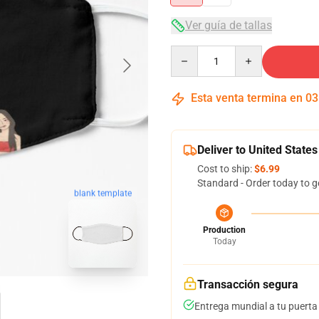
Ver guía de tallas
Quantity
Esta venta termina en
03
Deliver to United States
Cost to ship:
$6.99
Standard - Order today to g
blank template
Production
Today
Transacción segura
Entrega mundial a tu puerta