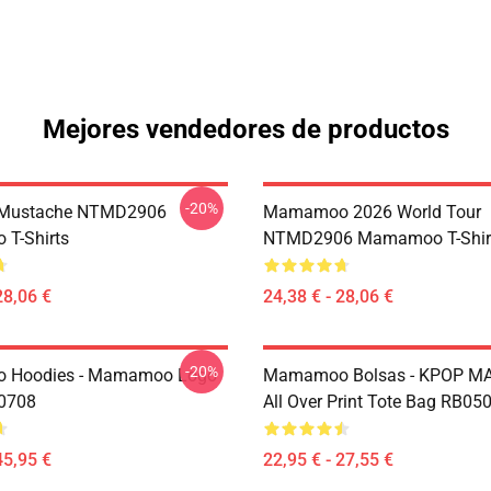
Mejores vendedores de productos
-20%
Mustache NTMD2906
Mamamoo 2026 World Tour
T-Shirts
NTMD2906 Mamamoo T-Shir
28,06 €
24,38 € - 28,06 €
-20%
Hoodies - Mamamoo Logo
Mamamoo Bolsas - KPOP 
P0708
All Over Print Tote Bag RB05
45,95 €
22,95 € - 27,55 €