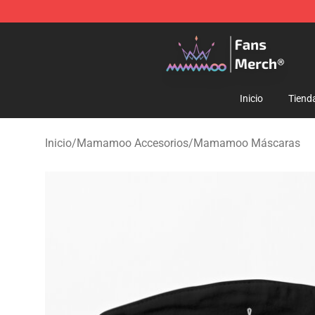
Mamamoo Store - Official Mamamoo Merchandise Sh
Inicio
Tiend
Inicio
/
Mamamoo Accesorios
/
Mamamoo Máscaras