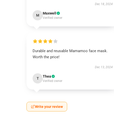
Dec 18, 2024
Maxwell
M
Verified owner
Durable and reusable Mamamoo face mask.
Worth the price!
Dec 13, 2024
Thea
T
Verified owner
Write your review