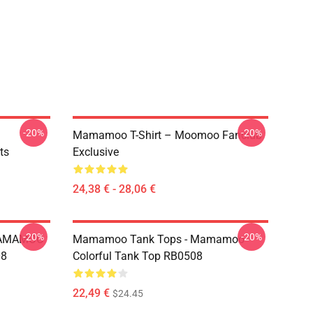
-20%
-20%
Mamamoo T-Shirt – Moomoo Fanclub
ts
Exclusive
24,38 € - 28,06 €
-20%
-20%
MAMAMOO
Mamamoo Tank Tops - Mamamoo
08
Colorful Tank Top RB0508
22,49 €
$24.45