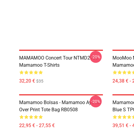
-20%
MAMAMOO Concert Tour NTMD2906
MooMoo 
Mamamoo T-Shirts
Mamamoo 
32,20 €
24,38 € - 
$35
-20%
Mamamoo Bolsas - Mamamoo Aya All
Mamamoo 
Over Print Tote Bag RB0508
Blue S T
22,95 € - 27,55 €
39,51 € - 