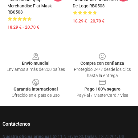
Merchandise Flat Mask
De Logo RB0508
RB0508
18,29 € - 20,70 €
18,29 € - 20,70 €
Footer
Envío mundial
Compra con confianza
Enviamos a más de 200 países
Protegido 24/7 desde los clics
hasta la entrega
Garantía internacional
Pago 100% seguro
Ofrecido en el país de uso
PayPal / MasterCard / Visa
Contáctenos
Nuestra oficina principal
: 5211 N Ervay St, Dallas, TX 75201, US