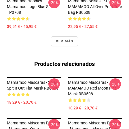
Mamamoo Hoodies -
Mamamoo Bolsas - KPOP
-20%
-20%
Mamamoo Logo Blue S
MAMAMOO All Over Print Tote
TP0708
Bag RB0508
39,51 € - 45,95 €
22,95 € - 27,55 €
VER MÁS
Productos relacionados
Mamamoo Máscaras - Solar
Mamamoo Máscaras -
-20%
-20%
Spit It Out Flat Mask RB0508
MAMAMOO Red Moon Flat
Mask RB0508
18,29 € - 20,70 €
18,29 € - 20,70 €
Mamamoo Máscaras De Cara
Mamamoo Máscaras De Cara
-20%
-20%
- Mamamoo Kpop
- Mamamoo - Máscara Plana