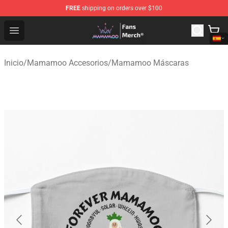
FREE
shipping on orders over $100
Mamamoo Store - Official Mamamoo Merchandise Shop
Open menu
Inicio
/
Mamamoo Accesorios
/
Mamamoo Máscaras