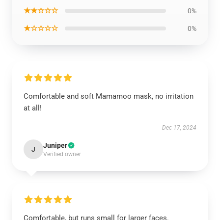
★★☆☆☆
0%
★☆☆☆☆
0%
Comfortable and soft Mamamoo mask, no irritation
at all!
Dec 17, 2024
Juniper
J
Verified owner
Comfortable, but runs small for larger faces.