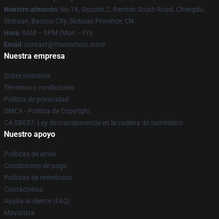
Nuestro almacén
: No 18, Sección 2, Renmin South Road, Chengdu,
Sichuan, Baotou City, Sichuan Province, CN
Hora
: 9AM – 5PM (Mon – Fri)
Email
: contact@mamamoo.store
Nuestra empresa
Sobre nosotros
Términos y condiciones
Política de privacidad
DMCA - Política de Copyright
CA SB657: Ley de transparencia en la cadena de suministro
Nuestro apoyo
Políticas de envío
Condiciones de pago
Políticas de reembolso
Contáctenos
Ayuda al cliente (FAQ)
Mayorista