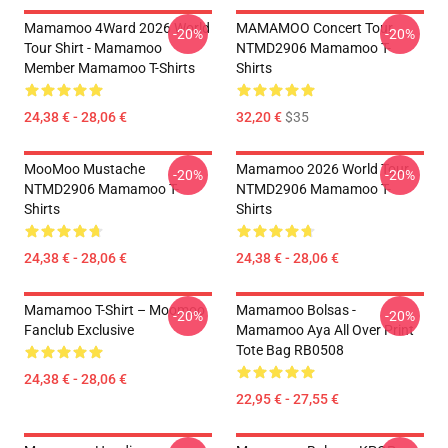
Mamamoo 4Ward 2026 World
MAMAMOO Concert Tour
-20%
-20%
Tour Shirt - Mamamoo
NTMD2906 Mamamoo T-
Member Mamamoo T-Shirts
Shirts
24,38 € - 28,06 €
32,20 €
$35
MooMoo Mustache
Mamamoo 2026 World Tour
-20%
-20%
NTMD2906 Mamamoo T-
NTMD2906 Mamamoo T-
Shirts
Shirts
24,38 € - 28,06 €
24,38 € - 28,06 €
Mamamoo T-Shirt – Moomoo
Mamamoo Bolsas -
-20%
-20%
Fanclub Exclusive
Mamamoo Aya All Over Print
Tote Bag RB0508
24,38 € - 28,06 €
22,95 € - 27,55 €