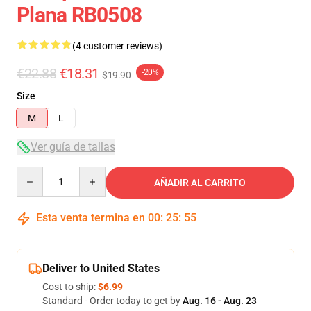
Plana RB0508
(4 customer reviews)
€22.88
€18.31
-20%
$19.90
Size
M
L
Ver guía de tallas
Quantity
AÑADIR AL CARRITO
Esta venta termina en
00
:
25
:
54
Deliver to United States
Cost to ship:
$6.99
Standard - Order today to get by
Aug. 16 - Aug. 23