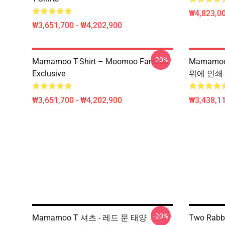
₩4,823,0
₩3,651,700 - ₩4,202,900
-20%
Mamamoo T-Shirt – Moomoo Fanclub
Mamamoo
Exclusive
위에 인쇄 
₩3,651,700 - ₩4,202,900
₩3,438,11
-20%
Mamamoo T 셔츠 - 레드 문 태양
Two Rabb