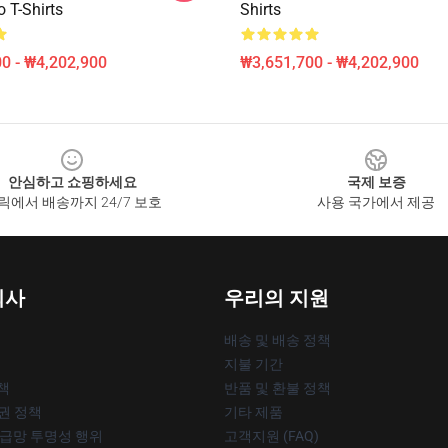
T-Shirts
Shirts
0 - ₩4,202,900
₩3,651,700 - ₩4,202,900
안심하고 쇼핑하세요
국제 보증
릭에서 배송까지 24/7 보호
사용 국가에서 제공
회사
우리의 지원
배송 및 배송 정책
지불 기간
책
반품 및 환불 정책
작권 정책
기타 제품
공급망 투명성 행위
고객지원 (FAQ)