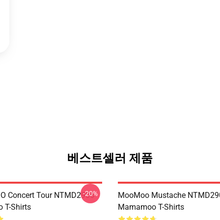
베스트셀러 제품
-20%
 Concert Tour NTMD2906
MooMoo Mustache NTMD29
T-Shirts
Mamamoo T-Shirts