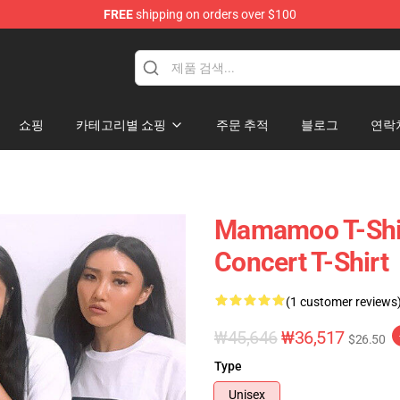
FREE
shipping on orders over $100
op
쇼핑
카테고리별 쇼핑
주문 추적
블로그
연락
Mamamoo T-Shir
Concert T-Shirt
(1 customer reviews
₩45,646
₩36,517
$26.50
Type
Unisex