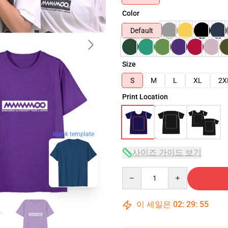
Color
Default
Size
S
M
L
XL
2X
Print Location
blank template
사이즈 가이드 보기
Quantity
이 세일은
02
:
29
:
54