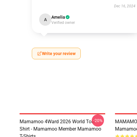
Dec 16, 2024
Amelia
A
Verified owner
Write your review
-20%
Mamamoo 4Ward 2026 World Tour
MAMAMOO
Shirt - Mamamoo Member Mamamoo
Mamamoo 
T-Shirts