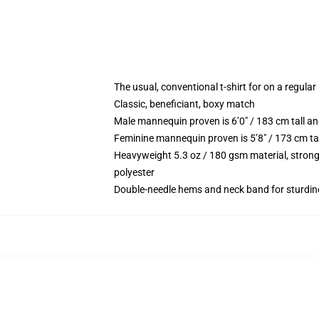
The usual, conventional t-shirt for on a regular
Classic, beneficiant, boxy match
Male mannequin proven is 6’0″ / 183 cm tall 
Feminine mannequin proven is 5’8″ / 173 cm ta
Heavyweight 5.3 oz / 180 gsm material, strong
polyester
Double-needle hems and neck band for sturdin