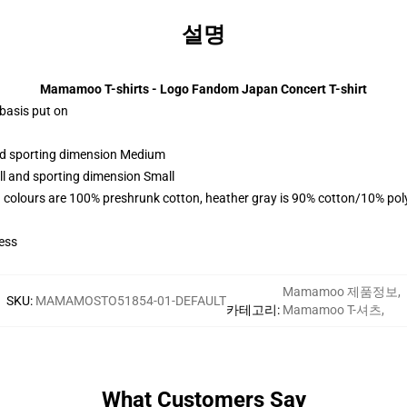
설명
Mamamoo T-shirts - Logo Fandom Japan Concert T-shirt
 basis put on
and sporting dimension Medium
ll and sporting dimension Small
 colours are 100% preshrunk cotton, heather gray is 90% cotton/10% pol
ess
Mamamoo 제품정보
,
SKU
:
MAMAMOSTO51854-01-DEFAULT
카테고리
:
Mamamoo T-셔츠
,
What Customers Say