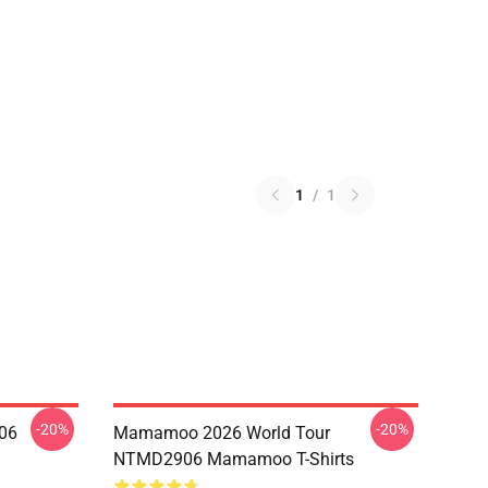
1
/
1
-20%
-20%
06
Mamamoo 2026 World Tour
NTMD2906 Mamamoo T-Shirts