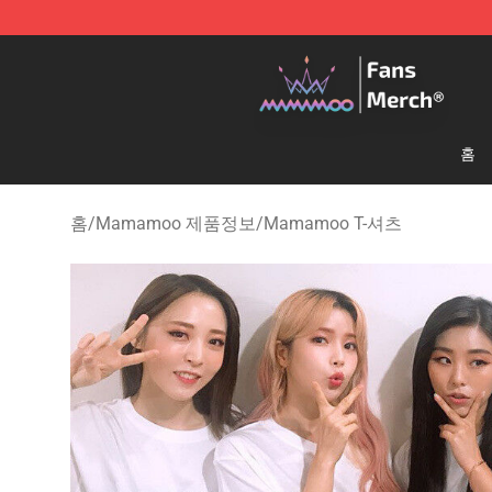
Mamamoo Store - Official Mamamoo Merchandise Sh
홈
홈
/
Mamamoo 제품정보
/
Mamamoo T-셔츠