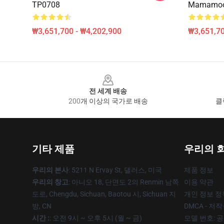
TP0708
Mamamoo 
₩3,651,700 - ₩4,202,900
₩3,651,70
Footer
전 세계 배송
200개 이상의 국가로 배송
클
기타 제품
우리의 
우리의 본사
: 5211 N Ervay St, 댈러스, 미국
제품 정보
우리의 창고
: 아니오 18, 단면도 2의 Renmin 남쪽
이용 약관
도로, Chengdu, Sichuan, Baotou 시, Sichuan 지
개인 정보 정
방, CN
DMCA - 저
시간 :
: 오전 9시 ~ 오후 5시 (월 ~ 금)
모델 번호: 