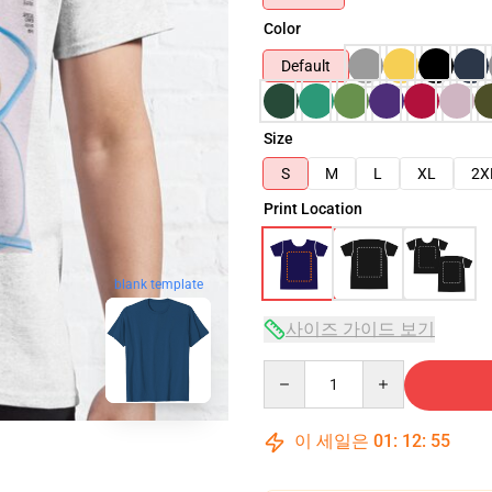
Color
Default
Size
S
M
L
XL
2X
Print Location
blank template
사이즈 가이드 보기
Quantity
이 세일은
01
:
12
:
54