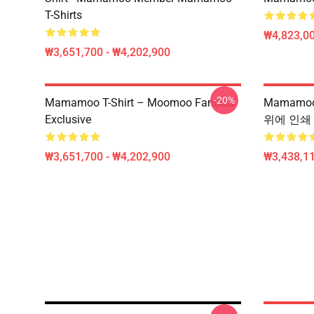
T-Shirts
₩4,823,0
₩3,651,700 - ₩4,202,900
-20%
Mamamoo T-Shirt – Moomoo Fanclub
Mamamoo
Exclusive
위에 인쇄 
₩3,651,700 - ₩4,202,900
₩3,438,11