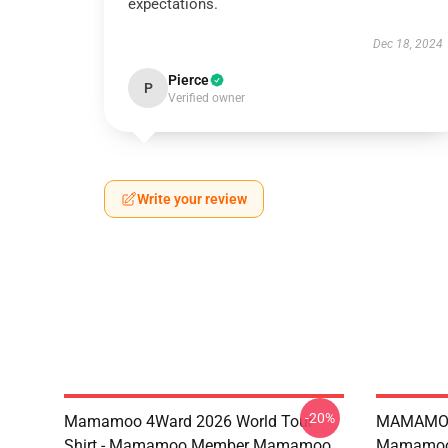
expectations.
Dec 18, 2024
Pierce
P
Verified owner
Write your review
-20%
Mamamoo 4Ward 2026 World Tour
MAMAMOO
Shirt - Mamamoo Member Mamamoo
Mamamoo 