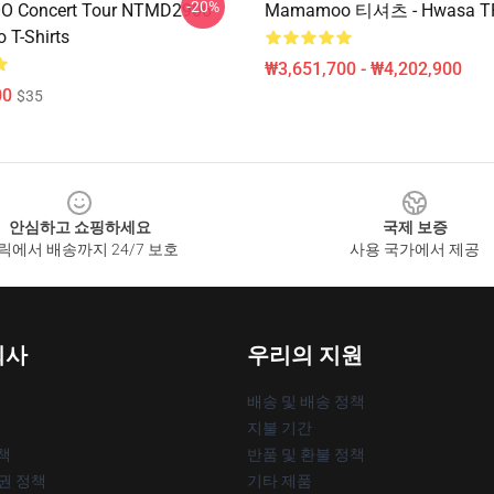
-20%
 Concert Tour NTMD2906
Mamamoo 티셔츠 - Hwasa T
T-Shirts
₩3,651,700 - ₩4,202,900
00
$35
안심하고 쇼핑하세요
국제 보증
릭에서 배송까지 24/7 보호
사용 국가에서 제공
회사
우리의 지원
배송 및 배송 정책
지불 기간
책
반품 및 환불 정책
작권 정책
기타 제품