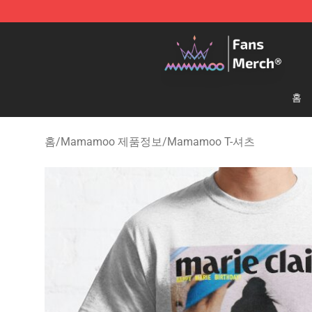
Mamamoo Store - Official Mamamoo Merchandise Sh
홈
홈
/
Mamamoo 제품정보
/
Mamamoo T-셔츠