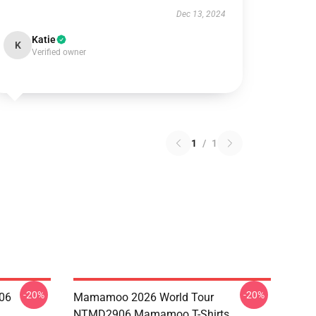
Dec 13, 2024
Katie
K
Verified owner
1
/
1
-20%
-20%
06
Mamamoo 2026 World Tour
NTMD2906 Mamamoo T-Shirts