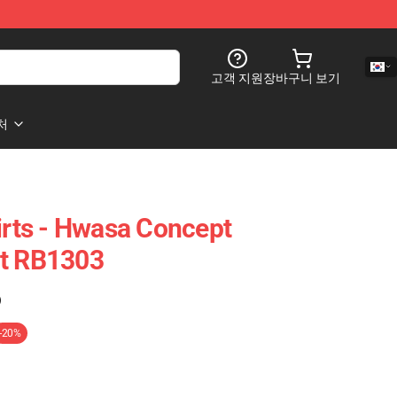
고객 지원
장바구니 보기
처
ts - Hwasa Concept
rt RB1303
)
-20%