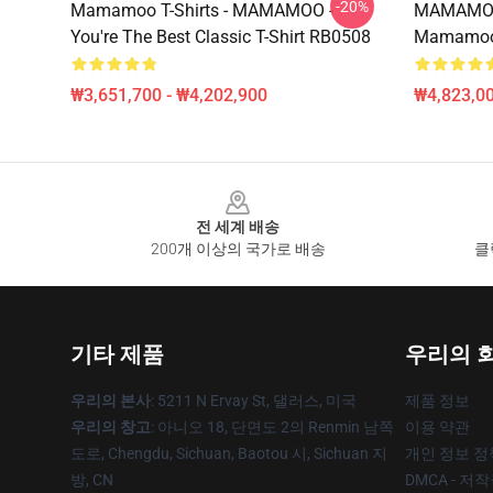
-20%
Mamamoo T-Shirts - MAMAMOO -
MAMAMOO
You're The Best Classic T-Shirt RB0508
Mamamoo 
₩3,651,700 - ₩4,202,900
₩4,823,0
Footer
전 세계 배송
200개 이상의 국가로 배송
클
기타 제품
우리의 
우리의 본사
: 5211 N Ervay St, 댈러스, 미국
제품 정보
우리의 창고
: 아니오 18, 단면도 2의 Renmin 남쪽
이용 약관
도로, Chengdu, Sichuan, Baotou 시, Sichuan 지
개인 정보 정
방, CN
DMCA - 저