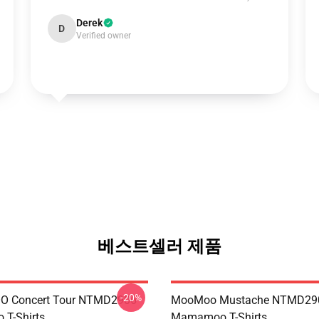
Derek
D
Verified owner
베스트셀러 제품
-20%
 Concert Tour NTMD2906
MooMoo Mustache NTMD29
T-Shirts
Mamamoo T-Shirts