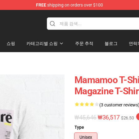
FREE
shipping on orders over $100
op
쇼핑
카테고리별 쇼핑
주문 추적
블로그
연락
Mamamoo T-Shir
Magazine T-Shi
(3 customer reviews
₩45,646
₩36,517
$26.50
Type
Unisex