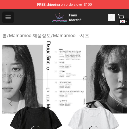
FREE
shipping on orders over $100
Mamamoo Store - Official Mamamoo Merchandise Shop
Open menu
홈
/
Mamamoo 제품정보
/
Mamamoo T-셔츠