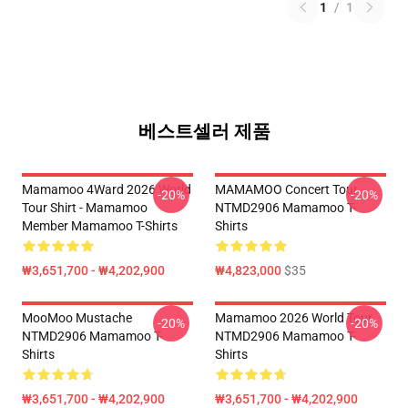
1
/
1
베스트셀러 제품
Mamamoo 4Ward 2026 World
MAMAMOO Concert Tour
-20%
-20%
Tour Shirt - Mamamoo
NTMD2906 Mamamoo T-
Member Mamamoo T-Shirts
Shirts
₩3,651,700 - ₩4,202,900
₩4,823,000
$35
MooMoo Mustache
Mamamoo 2026 World Tour
-20%
-20%
NTMD2906 Mamamoo T-
NTMD2906 Mamamoo T-
Shirts
Shirts
₩3,651,700 - ₩4,202,900
₩3,651,700 - ₩4,202,900