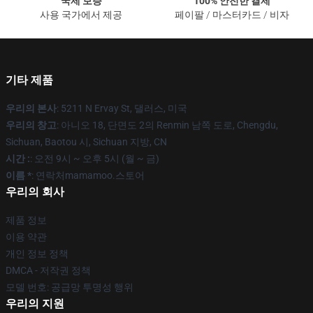
국제 보증
100% 안전한 결제
사용 국가에서 제공
페이팔 / 마스터카드 / 비자
기타 제품
우리의 본사
: 5211 N Ervay St, 댈러스, 미국
우리의 창고
: 아니오 18, 단면도 2의 Renmin 남쪽 도로, Chengdu,
Sichuan, Baotou 시, Sichuan 지방, CN
시간 :
: 오전 9시 ~ 오후 5시 (월 ~ 금)
이름 *
: 연락처mamamoo.스토어
우리의 회사
제품 정보
이용 약관
개인 정보 정책
DMCA - 저작권 정책
모델 번호: 공급망 투명성 행위
우리의 지원