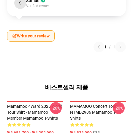
Samuel
S
Verified owner
Write your review
1
/
1
베스트셀러 제품
Mamamoo 4Ward 2026 World
MAMAMOO Concert Tour
-20%
-20%
Tour Shirt - Mamamoo
NTMD2906 Mamamoo T-
Member Mamamoo T-Shirts
Shirts
₩3,651,700 - ₩4,202,900
₩4,823,000
$35