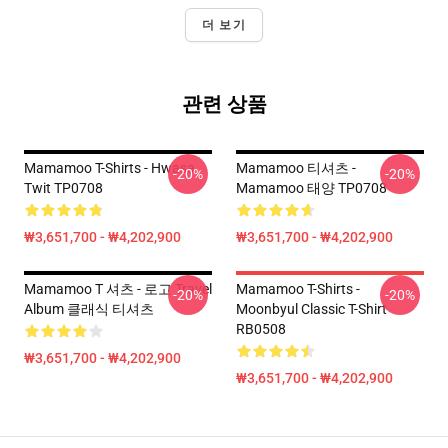
더 보기
관련 상품
Mamamoo T-Shirts - Hwasa
Mamamoo 티셔츠 -
-20%
-20%
Twit TP0708
Mamamoo 태양 TP0708
₩3,651,700 - ₩4,202,900
₩3,651,700 - ₩4,202,900
Mamamoo T 셔츠 - 로고 Travel
Mamamoo T-Shirts -
-20%
-20%
Album 클래식 티셔츠
Moonbyul Classic T-Shirt
RB0508
₩3,651,700 - ₩4,202,900
₩3,651,700 - ₩4,202,900