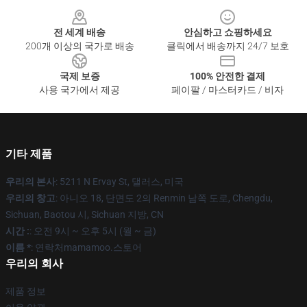
Footer
전 세계 배송
안심하고 쇼핑하세요
200개 이상의 국가로 배송
클릭에서 배송까지 24/7 보호
국제 보증
100% 안전한 결제
사용 국가에서 제공
페이팔 / 마스터카드 / 비자
기타 제품
우리의 본사
: 5211 N Ervay St, 댈러스, 미국
우리의 창고
: 아니오 18, 단면도 2의 Renmin 남쪽 도로, Chengdu,
Sichuan, Baotou 시, Sichuan 지방, CN
시간 :
: 오전 9시 ~ 오후 5시 (월 ~ 금)
이름 *
: 연락처mamamoo.스토어
우리의 회사
제품 정보