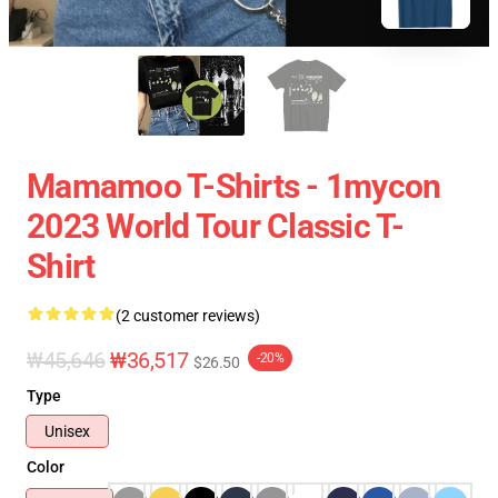
Mamamoo T-Shirts - 1mycon
2023 World Tour Classic T-
Shirt
(2 customer reviews)
₩45,646
₩36,517
-20%
$26.50
Type
Unisex
Color