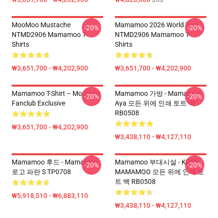
MooMoo Mustache
Mamamoo 2026 World Tour
-20%
-20%
NTMD2906 Mamamoo T-
NTMD2906 Mamamoo T-
Shirts
Shirts
₩3,651,700 - ₩4,202,900
₩3,651,700 - ₩4,202,900
Mamamoo T-Shirt – Moomoo
Mamamoo 가방 - Mamamoo
-20%
-20%
Fanclub Exclusive
Aya 모든 위에 인쇄 토트 백
RB0508
₩3,651,700 - ₩4,202,900
₩3,438,110 - ₩4,127,110
Mamamoo 후드 - Mamamoo
Mamamoo 부대시설 - KPOP
-20%
-20%
로고 파란 S TP0708
MAMAMOO 모든 위에 인쇄 토
트 백 RB0508
₩5,918,510 - ₩6,883,110
₩3,438,110 - ₩4,127,110