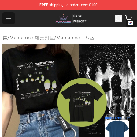
FREE
shipping on orders over $100
Mamamoo Store - Official Mamamoo Merchandise Shop
Open menu
홈
/
Mamamoo 제품정보
/
Mamamoo T-셔츠
blank template