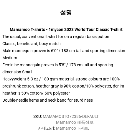
설명
Mamamoo T-shirts - 1mycon 2023 World Tour Classic T-shirt
The usual, conventional t-shirt for on a regular basis put on
Classic, beneficiant, boxy match
Male mannequin proven is 6’0″ / 183 cm tall and sporting dimension
Medium
Feminine mannequin proven is 5’8″ / 173 cm tall and sporting
dimension Small
Heavyweight 5.3 oz / 180 gsm material, strong colours are 100%
preshrunk cotton, heather gray is 90% cotton/10% polyester, denim
heather is 50% cotton/ 50% polyester
Double-needle hems and neck band for sturdiness
SKU
:
MAMAMOSTO72386-DEFAULT
Mamamoo 제품정보
,
카테고리
:
Mamamoo T-셔츠
,