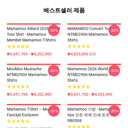
베스트셀러 제품
Mamamoo 4Ward 2026 World
MAMAMOO Concert Tour
-20%
-20%
Tour Shirt - Mamamoo
NTMD2906 Mamamoo T-
Member Mamamoo T-Shirts
Shirts
₩3,651,700 - ₩4,202,900
₩4,823,000
$35
MooMoo Mustache
Mamamoo 2026 World Tour
-20%
-20%
NTMD2906 Mamamoo T-
NTMD2906 Mamamoo T-
Shirts
Shirts
₩3,651,700 - ₩4,202,900
₩3,651,700 - ₩4,202,900
Mamamoo T-Shirt – Moomoo
Mamamoo 가방 - Mamamoo
-20%
-20%
Fanclub Exclusive
Aya 모든 위에 인쇄 토트 백
RB0508