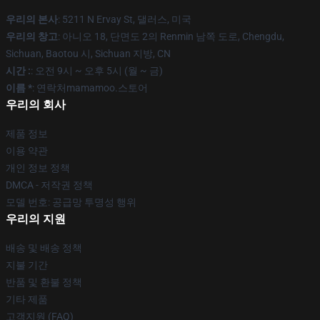
우리의 본사
: 5211 N Ervay St, 댈러스, 미국
우리의 창고
: 아니오 18, 단면도 2의 Renmin 남쪽 도로, Chengdu,
Sichuan, Baotou 시, Sichuan 지방, CN
시간 :
: 오전 9시 ~ 오후 5시 (월 ~ 금)
이름 *
: 연락처mamamoo.스토어
우리의 회사
제품 정보
이용 약관
개인 정보 정책
DMCA - 저작권 정책
모델 번호: 공급망 투명성 행위
우리의 지원
배송 및 배송 정책
지불 기간
반품 및 환불 정책
기타 제품
고객지원 (FAQ)