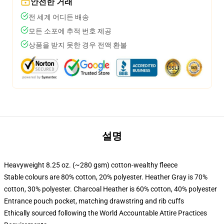
안전한 거래
전 세계 어디든 배송
모든 소포에 추적 번호 제공
상품을 받지 못한 경우 전액 환불
설명
Heavyweight 8.25 oz. (~280 gsm) cotton-wealthy fleece
Stable colours are 80% cotton, 20% polyester. Heather Gray is 70%
cotton, 30% polyester. Charcoal Heather is 60% cotton, 40% polyester
Entrance pouch pocket, matching drawstring and rib cuffs
Ethically sourced following the World Accountable Attire Practices