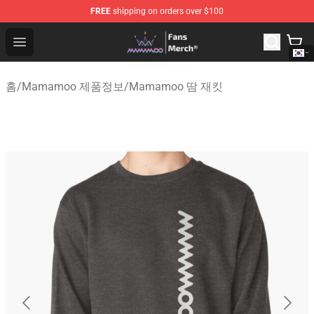
FREE
shipping on orders over $100
Mamamoo Store - Official Mamamoo Merchandise Shop
Open menu
홈
/
Mamamoo 제품정보
/
Mamamoo 땀 재킷