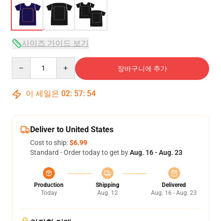
사이즈 가이드 보기
Quantity
장바구니에 추가
이 세일은
02
:
57
:
53
Deliver to United States
Cost to ship:
$6.99
Standard - Order today to get by
Aug. 16 - Aug. 23
Production
Shipping
Delivered
Today
Aug. 12
Aug. 16 - Aug. 23