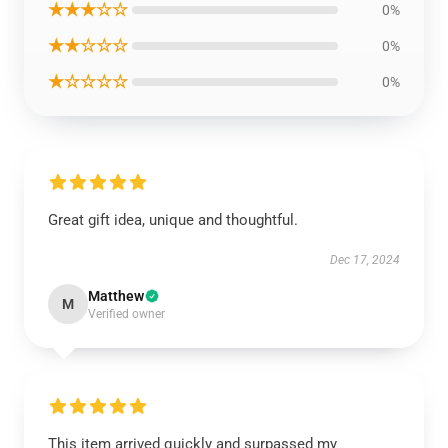
★★★☆☆
0%
★★☆☆☆
0%
★☆☆☆☆
0%
Great gift idea, unique and thoughtful.
Dec 17, 2024
Matthew
M
Verified owner
This item arrived quickly and surpassed my