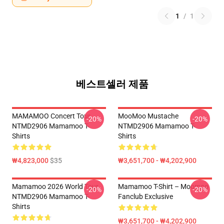
1
/
1
베스트셀러 제품
MAMAMOO Concert Tour
MooMoo Mustache
-20%
-20%
NTMD2906 Mamamoo T-
NTMD2906 Mamamoo T-
Shirts
Shirts
₩4,823,000
$35
₩3,651,700 - ₩4,202,900
Mamamoo 2026 World Tour
Mamamoo T-Shirt – Moomoo
-20%
-20%
NTMD2906 Mamamoo T-
Fanclub Exclusive
Shirts
₩3,651,700 - ₩4,202,900