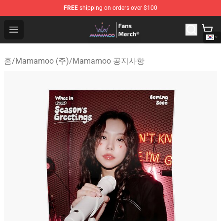
FREE
shipping on orders over $100
Mamamoo Store - Official Mamamoo Merchandise Shop
Open menu
홈
/
Mamamoo (주)
/
Mamamoo 공지사항