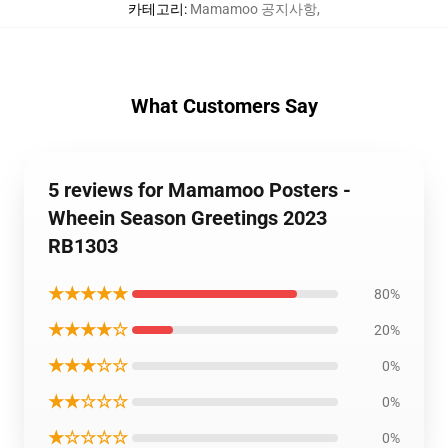
카테고리
:
Mamamoo 공지사항
,
What Customers Say
5 reviews for Mamamoo Posters -
Wheein Season Greetings 2023
RB1303
★★★★★
80%
★★★★☆
20%
★★★☆☆
0%
★★☆☆☆
0%
★☆☆☆☆
0%