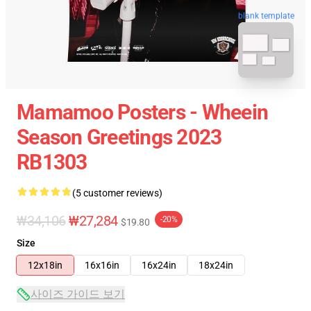
blank template
Mamamoo Posters - Wheein
Season Greetings 2023
RB1303
(5 customer reviews)
₩34,106
₩27,284
-20%
$19.80
Size
12x18in
16x16in
16x24in
18x24in
사이즈 가이드 보기