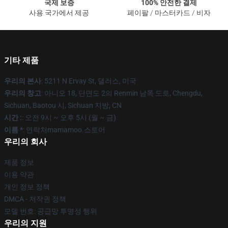
국제 보증
100% 안전한 결제
사용 국가에서 제공
페이팔 / 마스터카드 / 비자
기타 제품
우리의 본사
: 5211 N Ervay St, 댈러스, 미국
우리의 창고
: 아니오 18, 단면도 2의 Renmin 남쪽 도로, Chengdu,
Sichuan, Baotou 시, Sichuan 지방, CN
시간 :
: 오전 9시 ~ 오후 5시 (월 ~ 금)
이름 *
: 연락처mamamoo.스토어
우리의 회사
제품 정보
이용 약관
개인 정보 정책
DMCA - 저작권 정책
모델 번호: 공급망 투명성 행위
우리의 지원