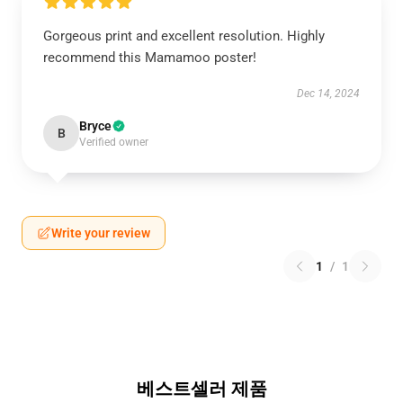
Gorgeous print and excellent resolution. Highly
recommend this Mamamoo poster!
Dec 14, 2024
Bryce
B
Verified owner
Write your review
1
/
1
베스트셀러 제품