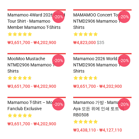
Mamamoo 4Ward 2026 World
MAMAMOO Concert Tour
-20%
-20%
Tour Shirt - Mamamoo
NTMD2906 Mamamoo T-
Member Mamamoo T-Shirts
Shirts
₩3,651,700 - ₩4,202,900
₩4,823,000
$35
MooMoo Mustache
Mamamoo 2026 World Tour
-20%
-20%
NTMD2906 Mamamoo T-
NTMD2906 Mamamoo T-
Shirts
Shirts
₩3,651,700 - ₩4,202,900
₩3,651,700 - ₩4,202,900
Mamamoo T-Shirt – Moomoo
Mamamoo 가방 - Mamamoo
-20%
-20%
Fanclub Exclusive
Aya 모든 위에 인쇄 토트 백
RB0508
₩3,651,700 - ₩4,202,900
₩3,438,110 - ₩4,127,110