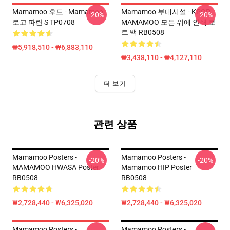
Mamamoo 후드 - Mamamoo
Mamamoo 부대시설 - KPOP
-20%
-20%
로고 파란 S TP0708
MAMAMOO 모든 위에 인쇄 토
트 백 RB0508
₩5,918,510 - ₩6,883,110
₩3,438,110 - ₩4,127,110
더 보기
관련 상품
Mamamoo Posters -
Mamamoo Posters -
-20%
-20%
MAMAMOO HWASA Poster
Mamamoo HIP Poster
RB0508
RB0508
₩2,728,440 - ₩6,325,020
₩2,728,440 - ₩6,325,020
Mamamoo Posters -
Mamamoo Posters -