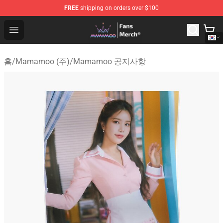
FREE
shipping on orders over $100
Mamamoo Store - Official Mamamoo Merchandise Shop
Open menu
홈
/
Mamamoo (주)
/
Mamamoo 공지사항