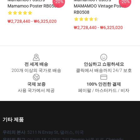
-20%
-20%
Mamamoo Poster RB0508
MAMAMOO Vintage Poster
RB0508
₩2,728,440 - ₩6,325,020
₩2,728,440 - ₩6,325,020
Footer
전 세계 배송
안심하고 쇼핑하세요
200개 이상의 국가로 배송
클릭에서 배송까지 24/7 보호
국제 보증
100% 안전한 결제
사용 국가에서 제공
페이팔 / 마스터카드 / 비자
기타 제품
우리의 본사
: 5211 N Ervay St, 댈러스, 미국
우리의 창고
: 아니오 18, 단면도 2의 Renmin 남쪽 도로, Chengdu,