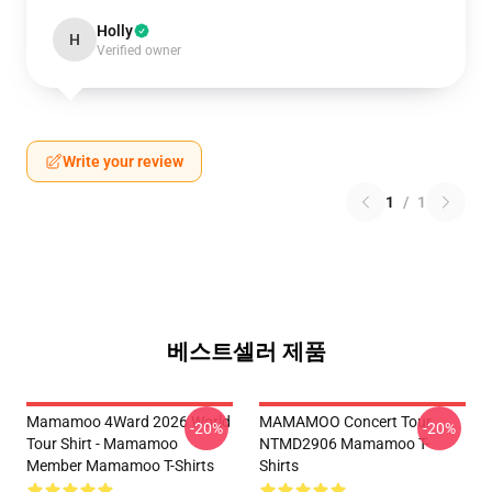
Holly
H
Verified owner
Write your review
1
/
1
베스트셀러 제품
Mamamoo 4Ward 2026 World
MAMAMOO Concert Tour
-20%
-20%
Tour Shirt - Mamamoo
NTMD2906 Mamamoo T-
Member Mamamoo T-Shirts
Shirts