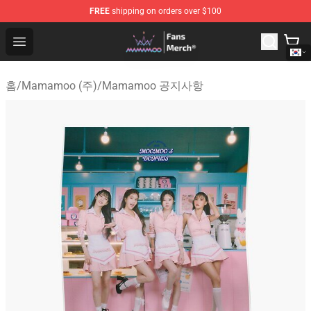
FREE
shipping on orders over $100
Mamamoo Store - Official Mamamoo Merchandise Shop
Open menu
홈
/
Mamamoo (주)
/
Mamamoo 공지사항