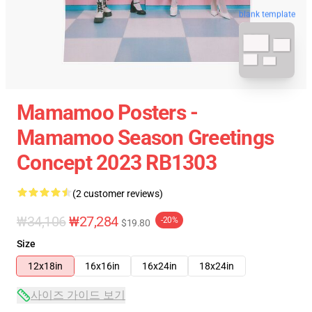
blank template
Mamamoo Posters -
Mamamoo Season Greetings
Concept 2023 RB1303
(2 customer reviews)
₩34,106
₩27,284
-20%
$19.80
Size
12x18in
16x16in
16x24in
18x24in
사이즈 가이드 보기