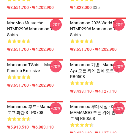
₩3,651,700 - ₩4,202,900
₩4,823,000
$35
MooMoo Mustache
Mamamoo 2026 World Tour
-20%
-20%
NTMD2906 Mamamoo T-
NTMD2906 Mamamoo T-
Shirts
Shirts
₩3,651,700 - ₩4,202,900
₩3,651,700 - ₩4,202,900
Mamamoo T-Shirt – Moomoo
Mamamoo 가방 - Mamamoo
-20%
-20%
Fanclub Exclusive
Aya 모든 위에 인쇄 토트 백
RB0508
₩3,651,700 - ₩4,202,900
₩3,438,110 - ₩4,127,110
Mamamoo 후드 - Mamamoo
Mamamoo 부대시설 - KPOP
-20%
-20%
로고 파란 S TP0708
MAMAMOO 모든 위에 인쇄 토
트 백 RB0508
₩5,918,510 - ₩6,883,110