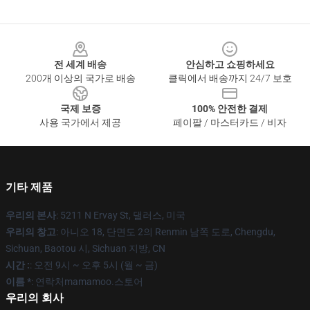
Footer
전 세계 배송
안심하고 쇼핑하세요
200개 이상의 국가로 배송
클릭에서 배송까지 24/7 보호
국제 보증
100% 안전한 결제
사용 국가에서 제공
페이팔 / 마스터카드 / 비자
기타 제품
우리의 본사
: 5211 N Ervay St, 댈러스, 미국
우리의 창고
: 아니오 18, 단면도 2의 Renmin 남쪽 도로, Chengdu,
Sichuan, Baotou 시, Sichuan 지방, CN
시간 :
: 오전 9시 ~ 오후 5시 (월 ~ 금)
이름 *
: 연락처mamamoo.스토어
우리의 회사