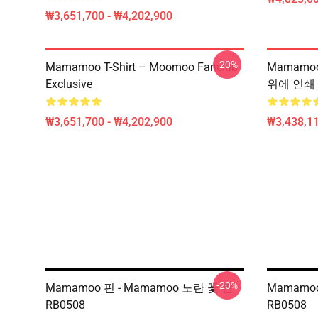
₩3,651,700 - ₩4,202,900
-20%
Mamamoo T-Shirt – Moomoo Fanclub
Mamamoo
Exclusive
위에 인쇄 
₩3,651,700 - ₩4,202,900
₩3,438,11
-20%
Mamamoo 핀 - Mamamoo 노란 꽃 핀
Mamamoo 
RB0508
RB0508