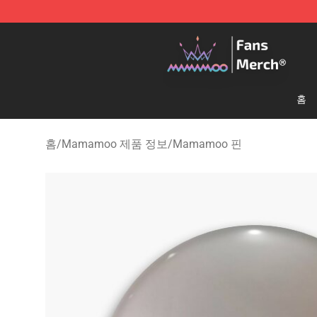
Mamamoo Store - Official Mamamoo Merchandise Sh
홈
홈
/
Mamamoo 제품 정보
/
Mamamoo 핀