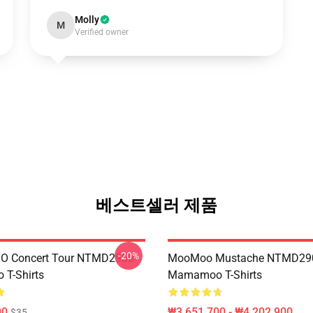
Molly
M
Verified owner
베스트셀러 제품
-20%
 Concert Tour NTMD2906
MooMoo Mustache NTMD29
T-Shirts
Mamamoo T-Shirts
00
₩3,651,700 - ₩4,202,900
$35