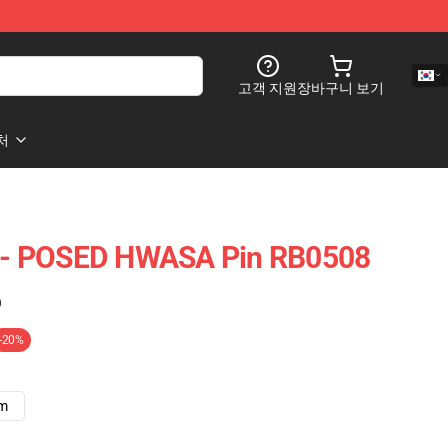
고객 지원
장바구니 보기
처
- POSED HWASA Pin RB0508
)
-20%
cm