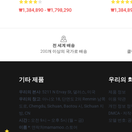
₩1,384,890 - ₩1,798,290
₩1,384,89
Footer
전 세계 배송
200개 이상의 국가로 배송
클
기타 제품
우리의 
우리의 본사
: 5211 N Ervay St, 댈러스, 미국
제품 정보
우리의 창고
: 아니오 18, 단면도 2의 Renmin 남쪽
이용 약관
도로, Chengdu, Sichuan, Baotou 시, Sichuan 지
개인 정보 정
방, CN
DMCA - 저
시간 :
: 오전 9시 ~ 오후 5시 (월 ~ 금)
모델 번호: 
이름 *
: 연락처mamamoo.스토어