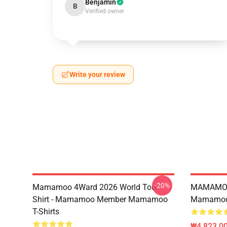
Benjamin
B
Verified owner
Write your review
-20%
Mamamoo 4Ward 2026 World Tour
MAMAMOO
Shirt - Mamamoo Member Mamamoo
Mamamoo 
T-Shirts
₩4,823,0