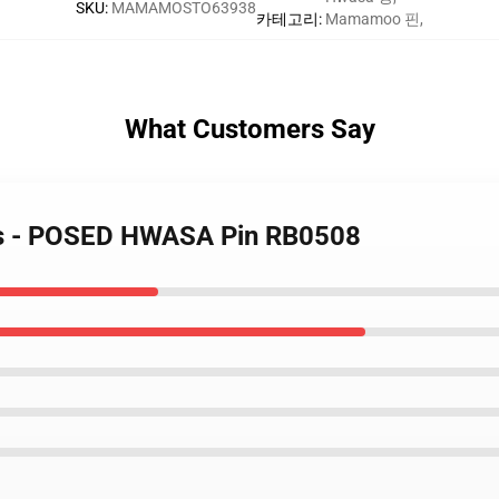
SKU
:
MAMAMOSTO63938
카테고리
:
Mamamoo 핀
,
What Customers Say
s - POSED HWASA Pin RB0508