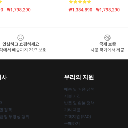
0 - ₩1,798,290
₩1,384,890 - ₩1,798,290
안심하고 쇼핑하세요
국제 보증
릭에서 배송까지 24/7 보호
사용 국가에서 제공
회사
우리의 지원
배송 및 배송 정책
지불 기간
책
반품 및 환불 정책
작권 정책
기타 제품
공급망 투명성 행위
고객지원 (FAQ)
구매하기