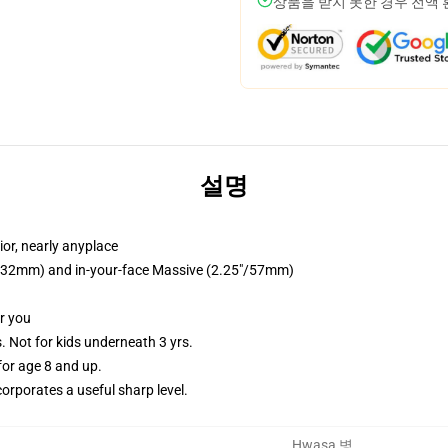
상품을 받지 못한 경우 전액
설명
or, nearly anyplace
25"/32mm) and in-your-face Massive (2.25"/57mm)
or you
Not for kids underneath 3 yrs.
or age 8 and up.
orporates a useful sharp level.
Hwasa 병
,