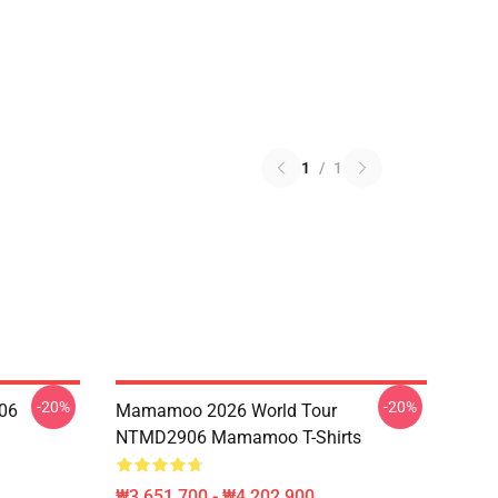
1
/
1
-20%
-20%
06
Mamamoo 2026 World Tour
NTMD2906 Mamamoo T-Shirts
₩3,651,700 - ₩4,202,900