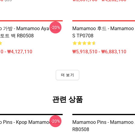
-20%
 가방 - Mamamoo Aya 모든
Mamamoo 후드 - Mamamo
토트 백 RB0508
S TP0708
0 - ₩4,127,110
₩5,918,510 - ₩6,883,110
더 보기
관련 상품
-20%
Pins - Kpop Mamamoo Pin
Mamamoo Pins - Mamamoo 
RB0508